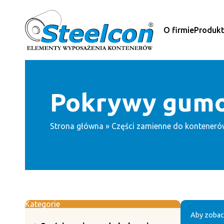
Przejdź
do
treści
O firmie
Produk
Pokrywy gumo
Strona główna
»
Części zamienne do konteneró
Kategorie
Aby zobac