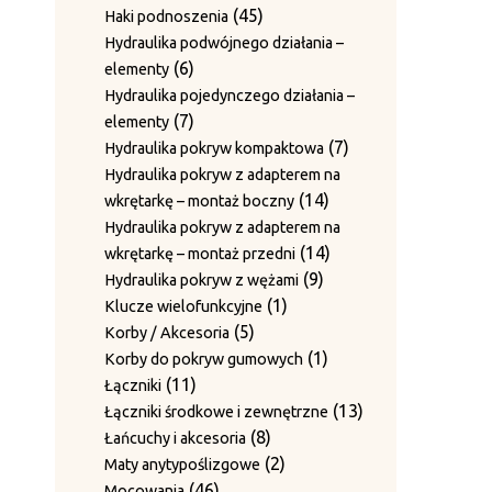
2
nakrętki zabezpieczające
produkty
45
45
Haki podnoszenia
produkty
Sworznie rolek prowadzących z
produktów
Hydraulika podwójnego działania –
1
1
blaszkami zabezpieczającymi
6
6
elementy
produkt
Sworznie ściany bocznej i
produktów
Hydraulika pojedynczego działania –
3
3
pierścienie ustalające
7
7
elementy
produkty
Sworznie z pierścieniem
produktów
7
7
Hydraulika pokryw kompaktowa
1
1
ustalającym
produktów
Hydraulika pokryw z adapterem na
produkt
Tuleje / Pierścienie prowadzące
14
14
wkrętarkę – montaż boczny
11
11
produktów
Hydraulika pokryw z adapterem na
produktów
4
4
Tuleje prowadzące (do igieł)
14
14
wkrętarkę – montaż przedni
2
produkty
2
Tuleje prowadzenia drutu
9
produktów
9
Hydraulika pokryw z wężami
6
produkty
6
Wałki prowadzenia drutu
1
produktów
1
Klucze wielofunkcyjne
12
produktów
12
Wały haków skrętnych
5
produkt
5
Korby / Akcesoria
produktów
Zestawy noży do płyt dociskowych
produktów
1
1
Korby do pokryw gumowych
15
15
11
produkt
11
Łączniki
produktów
20
20
Zestawy prowadnic
produktów
13
13
Łączniki środkowe i zewnętrzne
produktów
10
10
Zestawy przeciwnoży
8
produktów
8
Łańcuchy i akcesoria
produktów
Zestawy ścieralne bez blachy
produktów
2
2
Maty anytypoślizgowe
1
1
grzebieniowej
46
produkty
46
Mocowania