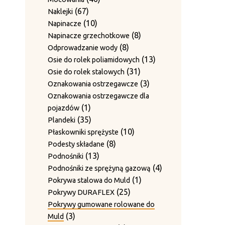
produkt
Zestawy ścieralne do 4-krotnego
67
produktów
67
Naklejki
12
12
przewiązania
produktów
10
10
Napinacze
9
produktów
9
Zgarniacza
produktów
8
8
Napinacze grzechotkowe
produktów
8
produktów
8
Odprowadzanie wody
produktów
13
13
Osie do rolek poliamidowych
31
produktów
31
Osie do rolek stalowych
produktów
3
3
Oznakowania ostrzegawcze
produkty
Oznakowania ostrzegawcze dla
1
1
pojazdów
produkt
35
35
Plandeki
produktów
10
10
Płaskowniki sprężyste
8
produktów
8
Podesty składane
13
produktów
13
Podnośniki
produktów
4
4
Podnośniki ze sprężyną gazową
1
produkty
1
Pokrywa stalowa do Muld
25
produkt
25
Pokrywy DURAFLEX
produktów
Pokrywy gumowane rolowane do
3
3
Muld