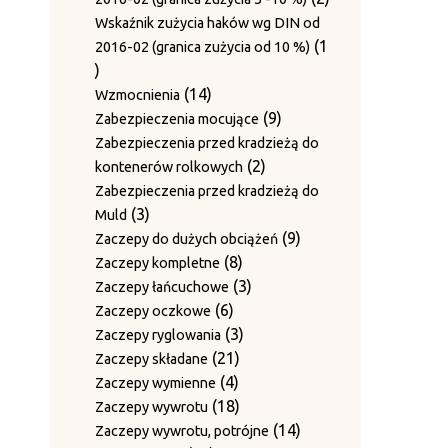
produkty
Wskaźnik zużycia haków wg DIN od
1
2016-02 (granica zużycia od 10 %)
1
produkt
14
14
Wzmocnienia
produktów
9
9
Zabezpieczenia mocujące
produktów
Zabezpieczenia przed kradzieżą do
2
2
kontenerów rolkowych
produkty
Zabezpieczenia przed kradzieżą do
3
3
Muld
produkty
9
9
Zaczepy do dużych obciążeń
8
produktów
8
Zaczepy kompletne
produktów
3
3
Zaczepy łańcuchowe
6
produkty
6
Zaczepy oczkowe
produktów
3
3
Zaczepy ryglowania
21
produkty
21
Zaczepy składane
4
produktów
4
Zaczepy wymienne
produkty
18
18
Zaczepy wywrotu
produktów
14
14
Zaczepy wywrotu, potrójne