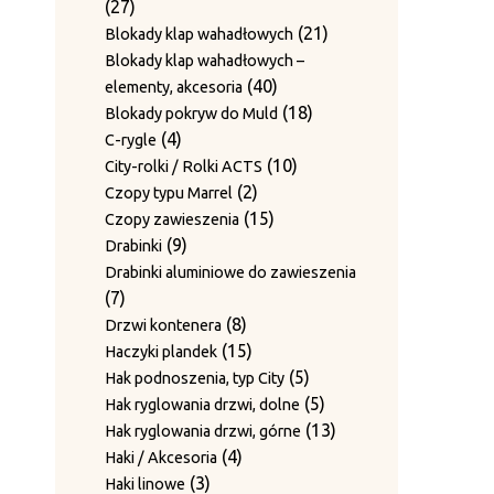
27
27
produkty
19
19
Mocowanie rolek
produktów
21
21
Blokady klap wahadłowych
produktów
Obcinaki do drutu / Mocowanie
produktów
Blokady klap wahadłowych –
7
7
noży
40
40
elementy, akcesoria
produktów
1
1
Odbojniki
produktów
18
18
Blokady pokryw do Muld
produkt
1
1
Odbojniki gumowe
4
produktów
4
C-rygle
produkt
1
1
Osłony rolek prowadzących
produkty
10
10
City-rolki / Rolki ACTS
7
produkt
7
Płyty ścieralne
2
produktów
2
Czopy typu Marrel
produktów
Płyty z bolcami do rolek
produkty
15
15
Czopy zawieszenia
3
3
prowadzących
9
produktów
9
Drabinki
4
produkty
4
Prowadnice
produktów
Drabinki aluminiowe do zawieszenia
produkty
16
16
Prowadnice boczne
7
7
43
produktów
43
Rolki prowadzące
produktów
8
8
Drzwi kontenera
produkty
12
12
Rolki prowadzenia drutu
produktów
15
15
Haczyki plandek
produktów
3
3
Śruby mocujące i sprężyny
produktów
5
5
Hak podnoszenia, typ City
2
produkty
2
Sworznie prowadzące
produktów
5
5
Hak ryglowania drzwi, dolne
produkty
12
Sworznie rolek prowadzących
produktów
13
13
Hak ryglowania drzwi, górne
12
4
produktów
4
Haki / Akcesoria
produktów
Sworznie rolek prowadzących i
3
produkty
3
Haki linowe
2