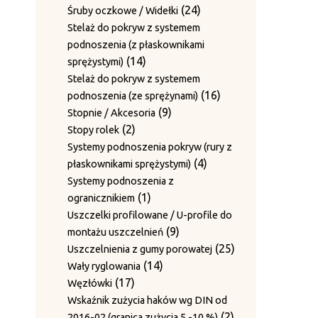
produktów
24
24
Śruby oczkowe / Widełki
produkty
Stelaż do pokryw z systemem
podnoszenia (z płaskownikami
14
14
sprężystymi)
produktów
Stelaż do pokryw z systemem
16
16
podnoszenia (ze sprężynami)
9
produktów
9
Stopnie / Akcesoria
2
produktów
2
Stopy rolek
produkty
Systemy podnoszenia pokryw (rury z
4
4
płaskownikami sprężystymi)
produkty
Systemy podnoszenia z
1
1
ogranicznikiem
produkt
Uszczelki profilowane / U-profile do
9
9
montażu uszczelnień
produktów
25
25
Uszczelnienia z gumy porowatej
14
produktów
14
Wały ryglowania
17
produktów
17
Węzłówki
produktów
Wskaźnik zużycia haków wg DIN od
2
2
2016-02 (granica zużycia 5 -10 %)