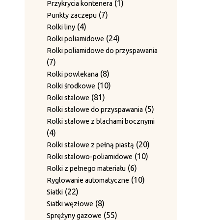
produkty
1
1
Przykrycia kontenera
7
produkt
7
Punkty zaczepu
4
produktów
4
Rolki liny
produkty
24
24
Rolki poliamidowe
produkty
Rolki poliamidowe do przyspawania
7
7
produktów
8
8
Rolki powlekana
produktów
10
10
Rolki środkowe
81
produktów
81
Rolki stalowe
produktów
5
5
Rolki stalowe do przyspawania
produktów
Rolki stalowe z blachami bocznymi
4
4
produkty
20
20
Rolki stalowe z pełną piastą
10
produktów
10
Rolki stalowo-poliamidowe
6
produktów
6
Rolki z pełnego materiału
produktów
10
10
Ryglowanie automatyczne
22
produktów
22
Siatki
produkty
8
8
Siatki węzłowe
produktów
55
55
Sprężyny gazowe