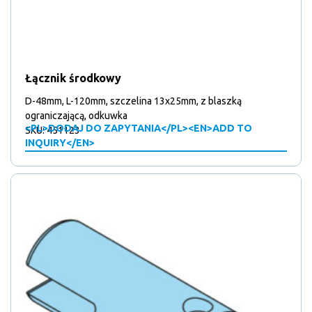
Łącznik środkowy
D-48mm, L-120mm, szczelina 13x25mm, z blaszką
ograniczającą, odkuwka
<PL>DODAJ DO ZAPYTANIA</PL><EN>ADD TO
SKU: 451123
INQUIRY</EN>