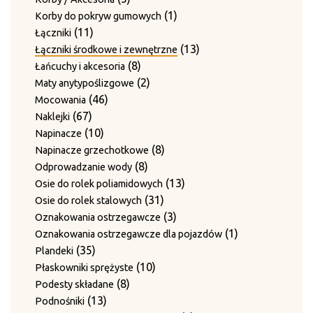
12
produktów
12
Wały haków skrętnych
produktów
1
1
Korby do pokryw gumowych
produktów
15
15
Zestawy noży do płyt dociskowych
11
produkt
11
Łączniki
20
produktów
20
Zestawy prowadnic
produktów
13
13
Łączniki środkowe i zewnętrzne
produktów
10
10
Zestawy przeciwnoży
8
produktów
8
Łańcuchy i akcesoria
produktów
1
1
Zestawy ścieralne bez blachy grzebieniowej
produktów
2
2
Maty anytypoślizgowe
produkt
12
12
Zestawy ścieralne do 4-krotnego przewiązania
46
produkty
46
Mocowania
9
produk
9
Zgarniacza
67
produktów
67
Naklejki
produktów
produktów
10
10
Napinacze
produktów
8
8
Napinacze grzechotkowe
8
produktów
8
Odprowadzanie wody
produktów
13
13
Osie do rolek poliamidowych
31
produktów
31
Osie do rolek stalowych
produktów
3
3
Oznakowania ostrzegawcze
produkty
1
1
Oznakowania ostrzegawcze dla pojazdów
35
produkt
35
Plandeki
produktów
10
10
Płaskowniki sprężyste
8
produktów
8
Podesty składane
13
produktów
13
Podnośniki