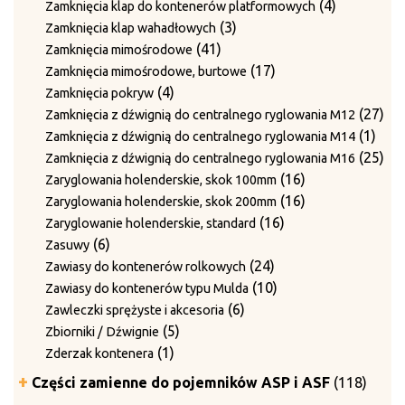
produkty
4
4
Zamknięcia klap do kontenerów platformowych
3
produkty
3
Zamknięcia klap wahadłowych
41
produkty
41
Zamknięcia mimośrodowe
produktów
17
17
Zamknięcia mimośrodowe, burtowe
4
produktów
4
Zamknięcia pokryw
produkty
27
27
Zamknięcia z dźwignią do centralnego ryglowania M12
1
pro
1
Zamknięcia z dźwignią do centralnego ryglowania M14
prod
25
25
Zamknięcia z dźwignią do centralnego ryglowania M16
16
pro
16
Zaryglowania holenderskie, skok 100mm
produktów
16
16
Zaryglowania holenderskie, skok 200mm
16
produktów
16
Zaryglowanie holenderskie, standard
6
produktów
6
Zasuwy
produktów
24
24
Zawiasy do kontenerów rolkowych
produkty
10
10
Zawiasy do kontenerów typu Mulda
6
produktów
6
Zawleczki sprężyste i akcesoria
5
produktów
5
Zbiorniki / Dźwignie
1
produktów
1
Zderzak kontenera
produkt
118
Części zamienne do pojemników ASP i ASF
118
produ
5
5