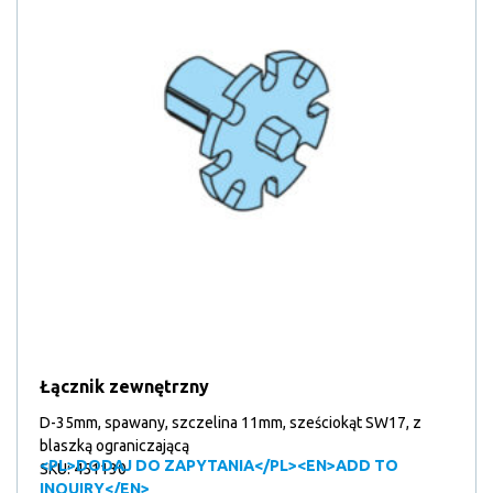
Łącznik zewnętrzny
D-35mm, spawany, szczelina 11mm, sześciokąt SW17, z
blaszką ograniczającą
<PL>DODAJ DO ZAPYTANIA</PL><EN>ADD TO
SKU: 451130
INQUIRY</EN>