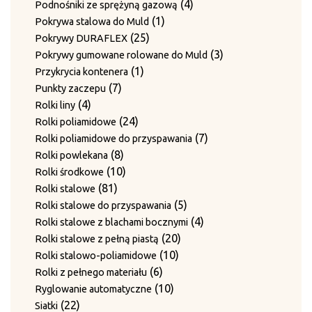
produktów
4
4
Podnośniki ze sprężyną gazową
1
produkty
1
Pokrywa stalowa do Muld
25
produkt
25
Pokrywy DURAFLEX
produktów
3
3
Pokrywy gumowane rolowane do Muld
1
produkty
1
Przykrycia kontenera
7
produkt
7
Punkty zaczepu
4
produktów
4
Rolki liny
produkty
24
24
Rolki poliamidowe
produkty
7
7
Rolki poliamidowe do przyspawania
8
produktów
8
Rolki powlekana
produktów
10
10
Rolki środkowe
81
produktów
81
Rolki stalowe
produktów
5
5
Rolki stalowe do przyspawania
produktów
4
4
Rolki stalowe z blachami bocznymi
20
produkty
20
Rolki stalowe z pełną piastą
10
produktów
10
Rolki stalowo-poliamidowe
6
produktów
6
Rolki z pełnego materiału
produktów
10
10
Ryglowanie automatyczne
22
produktów
22
Siatki