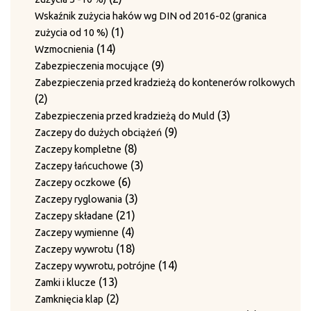
produkty
Wskaźnik zużycia haków wg DIN od 2016-02 (granica
1
1
zużycia od 10 %)
14
produkt
14
Wzmocnienia
produktów
9
9
Zabezpieczenia mocujące
produktów
Zabezpieczenia przed kradzieżą do kontenerów rolkowych
2
2
produkty
3
3
Zabezpieczenia przed kradzieżą do Muld
9
produkty
9
Zaczepy do dużych obciążeń
8
produktów
8
Zaczepy kompletne
produktów
3
3
Zaczepy łańcuchowe
6
produkty
6
Zaczepy oczkowe
produktów
3
3
Zaczepy ryglowania
21
produkty
21
Zaczepy składane
4
produktów
4
Zaczepy wymienne
produkty
18
18
Zaczepy wywrotu
produktów
14
14
Zaczepy wywrotu, potrójne
13
produktów
13
Zamki i klucze
produktów
2
2
Zamknięcia klap