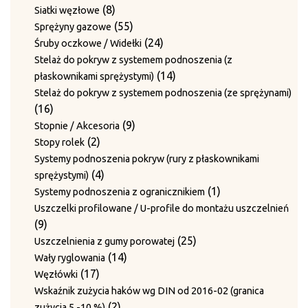
produkty
8
8
Siatki węzłowe
produktów
55
55
Sprężyny gazowe
produktów
24
24
Śruby oczkowe / Widełki
produkty
Stelaż do pokryw z systemem podnoszenia (z
14
14
płaskownikami sprężystymi)
produktów
Stelaż do pokryw z systemem podnoszenia (ze sprężynami)
16
16
produktów
9
9
Stopnie / Akcesoria
2
produktów
2
Stopy rolek
produkty
Systemy podnoszenia pokryw (rury z płaskownikami
4
4
sprężystymi)
produkty
1
1
Systemy podnoszenia z ogranicznikiem
produkt
Uszczelki profilowane / U-profile do montażu uszczelnień
9
9
produktów
25
25
Uszczelnienia z gumy porowatej
14
produktów
14
Wały ryglowania
17
produktów
17
Węzłówki
produktów
Wskaźnik zużycia haków wg DIN od 2016-02 (granica
2
2
zużycia 5 -10 %)