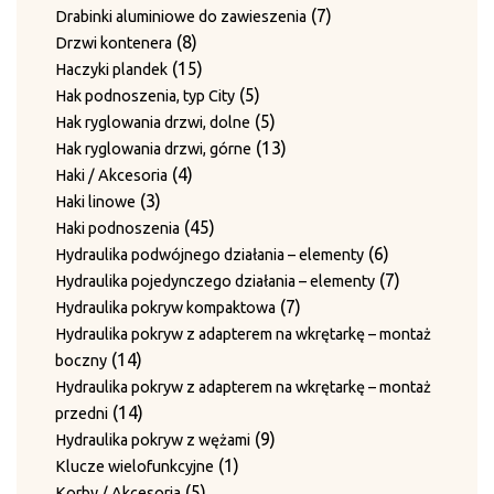
7
Płyty ścieralne
produktów
7
7
Drabinki aluminiowe do zawieszenia
produktów
3
3
Płyty z bolcami do rolek prowadzących
8
produktów
8
Drzwi kontenera
4
produkty
4
Prowadnice
produktów
15
15
Haczyki plandek
produkty
16
16
Prowadnice boczne
produktów
5
5
Hak podnoszenia, typ City
43
produktów
43
Rolki prowadzące
produktów
5
5
Hak ryglowania drzwi, dolne
produkty
12
12
Rolki prowadzenia drutu
produktów
13
13
Hak ryglowania drzwi, górne
produktów
3
3
Śruby mocujące i sprężyny
4
produktów
4
Haki / Akcesoria
2
produkty
2
Sworznie prowadzące
3
produkty
3
Haki linowe
produkty
12
12
Sworznie rolek prowadzących
produkty
45
45
Haki podnoszenia
produktów
Sworznie rolek prowadzących i nakrętki zabezpieczające
produktów
6
6
Hydraulika podwójnego działania – elementy
2
2
produktów
7
7
Hydraulika pojedynczego działania – elementy
produkty
Sworznie rolek prowadzących z blaszkami
7
produktów
7
Hydraulika pokryw kompaktowa
1
1
zabezpieczającymi
produktów
Hydraulika pokryw z adapterem na wkrętarkę – montaż
produkt
3
3
Sworznie ściany bocznej i pierścienie ustalające
14
14
boczny
1
produkty
1
Sworznie z pierścieniem ustalającym
produktów
Hydraulika pokryw z adapterem na wkrętarkę – montaż
11
produkt
11
Tuleje / Pierścienie prowadzące
14
14
przedni
4
produktów
4
Tuleje prowadzące (do igieł)
produktów
9
9
Hydraulika pokryw z wężami
2
produkty
2
Tuleje prowadzenia drutu
1
produktów
1
Klucze wielofunkcyjne
6
produkty
6
Wałki prowadzenia drutu
5
produkt
5
Korby / Akcesoria