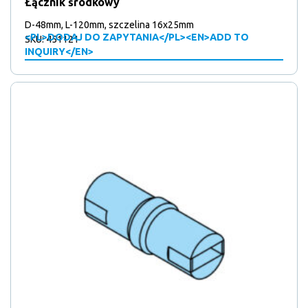
Łącznik środkowy
D-48mm, L-120mm, szczelina 16x25mm
<PL>DODAJ DO ZAPYTANIA</PL><EN>ADD TO
SKU: 451121
INQUIRY</EN>