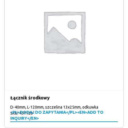
produktów
40
40
Zamknięcia klap (elementy) / Akcesoria
12
produktów
12
Zaryglowania do drzwi
1
produktów
1
Zęby blokujące
9
produkt
9
Zgarniacz
produktów
Łącznik środkowy
D-40mm, L-120mm, szczelina 13x25mm, odkuwka
<PL>DODAJ DO ZAPYTANIA</PL><EN>ADD TO
SKU: 451120
INQUIRY</EN>