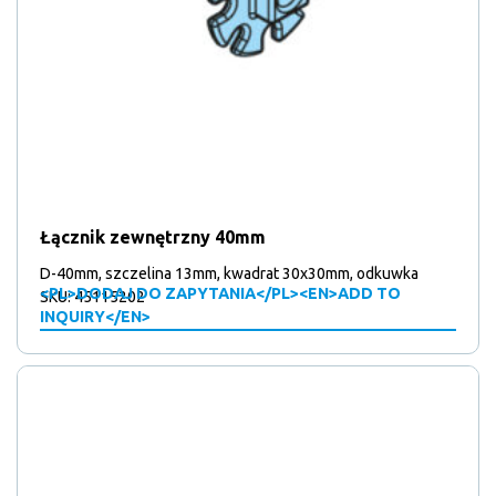
Łącznik zewnętrzny 40mm
D-40mm, szczelina 13mm, kwadrat 30x30mm, odkuwka
<PL>DODAJ DO ZAPYTANIA</PL><EN>ADD TO
SKU: 45115202
INQUIRY</EN>