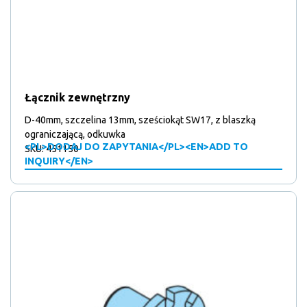
Łącznik zewnętrzny
D-40mm, szczelina 13mm, sześciokąt SW17, z blaszką
ograniczającą, odkuwka
<PL>DODAJ DO ZAPYTANIA</PL><EN>ADD TO
SKU: 451150
INQUIRY</EN>