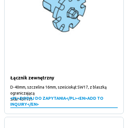
Łącznik zewnętrzny
D-40mm, szczelina 16mm, sześciokąt SW17, z blaszką
ograniczającą
<PL>DODAJ DO ZAPYTANIA</PL><EN>ADD TO
SKU: 451151
INQUIRY</EN>