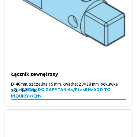
Łącznik zewnętrzny
D-40mm, szczelina 15 mm, kwadrat 28×28 mm, odkuwka
<PL>DODAJ DO ZAPYTANIA</PL><EN>ADD TO
SKU: 45112801
INQUIRY</EN>