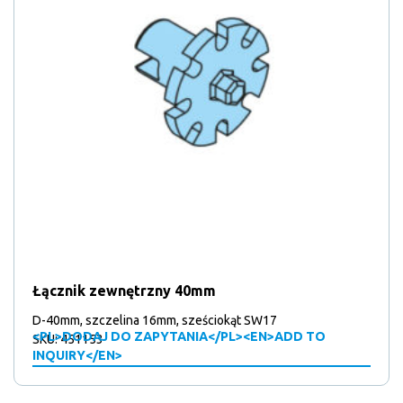
Łącznik zewnętrzny 40mm
D-40mm, szczelina 16mm, sześciokąt SW17
<PL>DODAJ DO ZAPYTANIA</PL><EN>ADD TO
SKU: 451153
INQUIRY</EN>