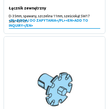
Łącznik zewnętrzny
D-35mm, spawany, szczelina 11mm, sześciokąt SW17
<PL>DODAJ DO ZAPYTANIA</PL><EN>ADD TO
SKU: 451131
INQUIRY</EN>