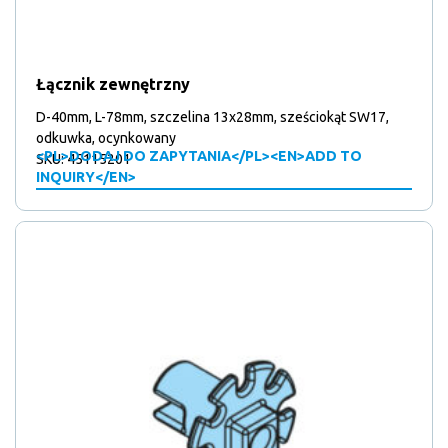
Łącznik zewnętrzny
D-40mm, L-78mm, szczelina 13x28mm, sześciokąt SW17,
odkuwka, ocynkowany
<PL>DODAJ DO ZAPYTANIA</PL><EN>ADD TO
SKU: 45115201
INQUIRY</EN>