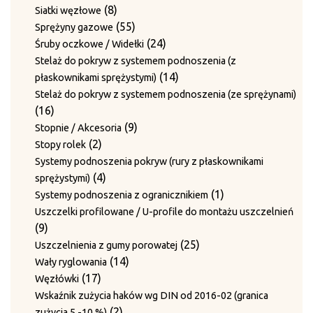
produkty
8
8
Siatki węzłowe
produktów
55
55
Sprężyny gazowe
produktów
24
24
Śruby oczkowe / Widełki
produkty
Stelaż do pokryw z systemem podnoszenia (z
14
14
płaskownikami sprężystymi)
produktów
Stelaż do pokryw z systemem podnoszenia (ze sprężynami)
16
16
produktów
9
9
Stopnie / Akcesoria
2
produktów
2
Stopy rolek
produkty
Systemy podnoszenia pokryw (rury z płaskownikami
4
4
sprężystymi)
produkty
1
1
Systemy podnoszenia z ogranicznikiem
produkt
Uszczelki profilowane / U-profile do montażu uszczelnień
9
9
produktów
25
25
Uszczelnienia z gumy porowatej
14
produktów
14
Wały ryglowania
17
produktów
17
Węzłówki
produktów
Wskaźnik zużycia haków wg DIN od 2016-02 (granica
2
2
zużycia 5 -10 %)