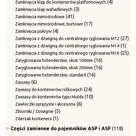
produkty
4
4
Zamknięcia klap do kontenerów platformowych
3
produkty
3
Zamknięcia klap wahadłowych
41
produkty
41
Zamknięcia mimośrodowe
produktów
17
17
Zamknięcia mimośrodowe, burtowe
4
produktów
4
Zamknięcia pokryw
produkty
27
27
Zamknięcia z dźwignią do centralnego ryglowania M12
1
pro
1
Zamknięcia z dźwignią do centralnego ryglowania M14
prod
25
25
Zamknięcia z dźwignią do centralnego ryglowania M16
16
pro
16
Zaryglowania holenderskie, skok 100mm
produktów
16
16
Zaryglowania holenderskie, skok 200mm
16
produktów
16
Zaryglowanie holenderskie, standard
6
produktów
6
Zasuwy
produktów
24
24
Zawiasy do kontenerów rolkowych
produkty
10
10
Zawiasy do kontenerów typu Mulda
6
produktów
6
Zawleczki sprężyste i akcesoria
5
produktów
5
Zbiorniki / Dźwignie
1
produktów
1
Zderzak kontenera
produkt
118
Części zamienne do pojemników ASP i ASF
118
produ
5
5