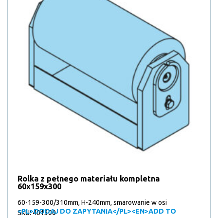
Rolka z pełnego materiału kompletna
60x159x300
60-159-300/310mm, H-240mm, smarowanie w osi
<PL>DODAJ DO ZAPYTANIA</PL><EN>ADD TO
SKU: 401300