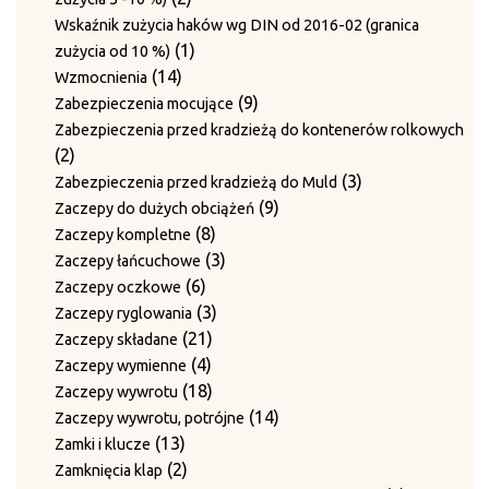
produkty
Wskaźnik zużycia haków wg DIN od 2016-02 (granica
1
1
zużycia od 10 %)
14
produkt
14
Wzmocnienia
produktów
9
9
Zabezpieczenia mocujące
produktów
Zabezpieczenia przed kradzieżą do kontenerów rolkowych
2
2
produkty
3
3
Zabezpieczenia przed kradzieżą do Muld
9
produkty
9
Zaczepy do dużych obciążeń
8
produktów
8
Zaczepy kompletne
produktów
3
3
Zaczepy łańcuchowe
6
produkty
6
Zaczepy oczkowe
produktów
3
3
Zaczepy ryglowania
21
produkty
21
Zaczepy składane
4
produktów
4
Zaczepy wymienne
produkty
18
18
Zaczepy wywrotu
produktów
14
14
Zaczepy wywrotu, potrójne
13
produktów
13
Zamki i klucze
produktów
2
2
Zamknięcia klap