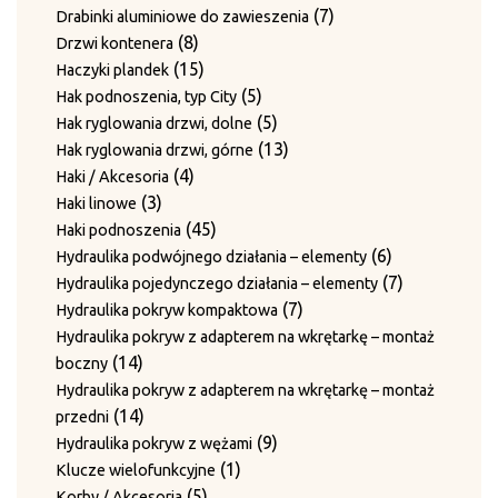
7
Płyty ścieralne
produktów
7
7
Drabinki aluminiowe do zawieszenia
produktów
3
3
Płyty z bolcami do rolek prowadzących
8
produktów
8
Drzwi kontenera
4
produkty
4
Prowadnice
produktów
15
15
Haczyki plandek
produkty
16
16
Prowadnice boczne
produktów
5
5
Hak podnoszenia, typ City
43
produktów
43
Rolki prowadzące
produktów
5
5
Hak ryglowania drzwi, dolne
produkty
12
12
Rolki prowadzenia drutu
produktów
13
13
Hak ryglowania drzwi, górne
produktów
3
3
Śruby mocujące i sprężyny
4
produktów
4
Haki / Akcesoria
2
produkty
2
Sworznie prowadzące
3
produkty
3
Haki linowe
produkty
12
12
Sworznie rolek prowadzących
produkty
45
45
Haki podnoszenia
produktów
Sworznie rolek prowadzących i nakrętki zabezpieczające
produktów
6
6
Hydraulika podwójnego działania – elementy
2
2
produktów
7
7
Hydraulika pojedynczego działania – elementy
produkty
Sworznie rolek prowadzących z blaszkami
7
produktów
7
Hydraulika pokryw kompaktowa
1
1
zabezpieczającymi
produktów
Hydraulika pokryw z adapterem na wkrętarkę – montaż
produkt
3
3
Sworznie ściany bocznej i pierścienie ustalające
14
14
boczny
1
produkty
1
Sworznie z pierścieniem ustalającym
produktów
Hydraulika pokryw z adapterem na wkrętarkę – montaż
11
produkt
11
Tuleje / Pierścienie prowadzące
14
14
przedni
4
produktów
4
Tuleje prowadzące (do igieł)
produktów
9
9
Hydraulika pokryw z wężami
2
produkty
2
Tuleje prowadzenia drutu
1
produktów
1
Klucze wielofunkcyjne
6
produkty
6
Wałki prowadzenia drutu
5
produkt
5
Korby / Akcesoria