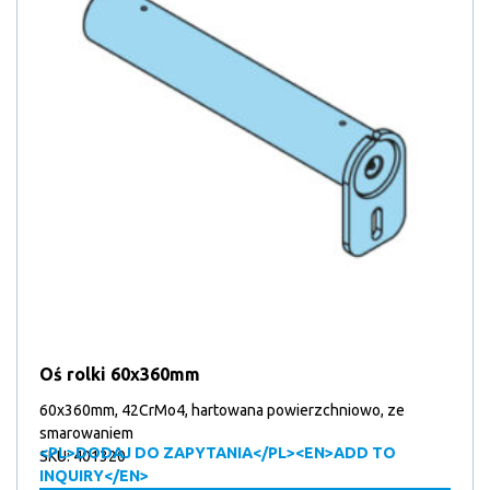
produktów
40
40
Zamknięcia klap (elementy) / Akcesoria
12
produktów
12
Zaryglowania do drzwi
1
produktów
1
Zęby blokujące
9
produkt
9
Zgarniacz
produktów
Oś rolki 60x360mm
60x360mm, 42CrMo4, hartowana powierzchniowo, ze
smarowaniem
<PL>DODAJ DO ZAPYTANIA</PL><EN>ADD TO
SKU: 401320
INQUIRY</EN>