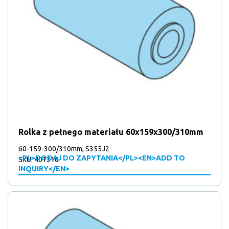
Rolka z pełnego materiału 60x159x300/310mm
60-159-300/310mm, S355J2
<PL>DODAJ DO ZAPYTANIA</PL><EN>ADD TO
SKU: 401310
INQUIRY</EN>