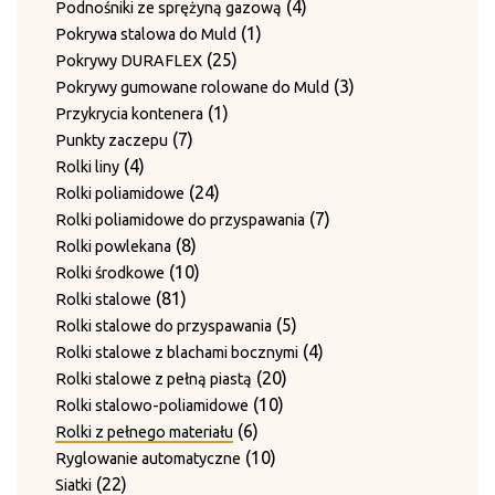
produktów
4
4
Podnośniki ze sprężyną gazową
1
produkty
1
Pokrywa stalowa do Muld
25
produkt
25
Pokrywy DURAFLEX
produktów
3
3
Pokrywy gumowane rolowane do Muld
1
produkty
1
Przykrycia kontenera
7
produkt
7
Punkty zaczepu
4
produktów
4
Rolki liny
produkty
24
24
Rolki poliamidowe
produkty
7
7
Rolki poliamidowe do przyspawania
8
produktów
8
Rolki powlekana
produktów
10
10
Rolki środkowe
81
produktów
81
Rolki stalowe
produktów
5
5
Rolki stalowe do przyspawania
produktów
4
4
Rolki stalowe z blachami bocznymi
20
produkty
20
Rolki stalowe z pełną piastą
10
produktów
10
Rolki stalowo-poliamidowe
6
produktów
6
Rolki z pełnego materiału
produktów
10
10
Ryglowanie automatyczne
22
produktów
22
Siatki