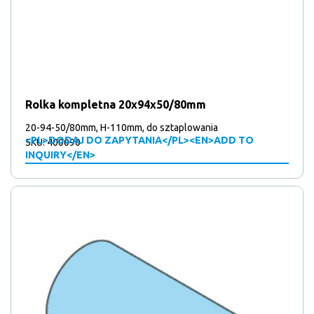
Rolka kompletna 20x94x50/80mm
20-94-50/80mm, H-110mm, do sztaplowania
<PL>DODAJ DO ZAPYTANIA</PL><EN>ADD TO
SKU: 400090
INQUIRY</EN>