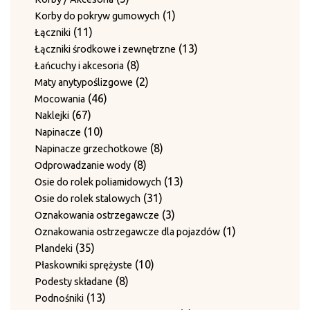
12
produktów
12
Wały haków skrętnych
produktów
1
1
Korby do pokryw gumowych
produktów
15
15
Zestawy noży do płyt dociskowych
11
produkt
11
Łączniki
20
produktów
20
Zestawy prowadnic
produktów
13
13
Łączniki środkowe i zewnętrzne
produktów
10
10
Zestawy przeciwnoży
8
produktów
8
Łańcuchy i akcesoria
produktów
1
1
Zestawy ścieralne bez blachy grzebieniowej
produktów
2
2
Maty anytypoślizgowe
produkt
12
12
Zestawy ścieralne do 4-krotnego przewiązania
46
produkty
46
Mocowania
9
produk
9
Zgarniacza
67
produktów
67
Naklejki
produktów
produktów
10
10
Napinacze
produktów
8
8
Napinacze grzechotkowe
8
produktów
8
Odprowadzanie wody
produktów
13
13
Osie do rolek poliamidowych
31
produktów
31
Osie do rolek stalowych
produktów
3
3
Oznakowania ostrzegawcze
produkty
1
1
Oznakowania ostrzegawcze dla pojazdów
35
produkt
35
Plandeki
produktów
10
10
Płaskowniki sprężyste
8
produktów
8
Podesty składane
13
produktów
13
Podnośniki