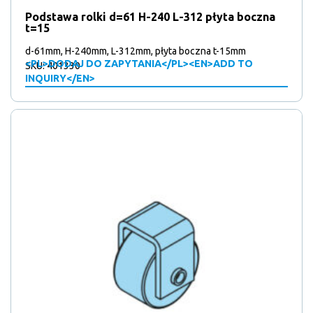
Podstawa rolki d=61 H-240 L-312 płyta boczna
t=15
d-61mm, H-240mm, L-312mm, płyta boczna t-15mm
<PL>DODAJ DO ZAPYTANIA</PL><EN>ADD TO
SKU: 401330
INQUIRY</EN>