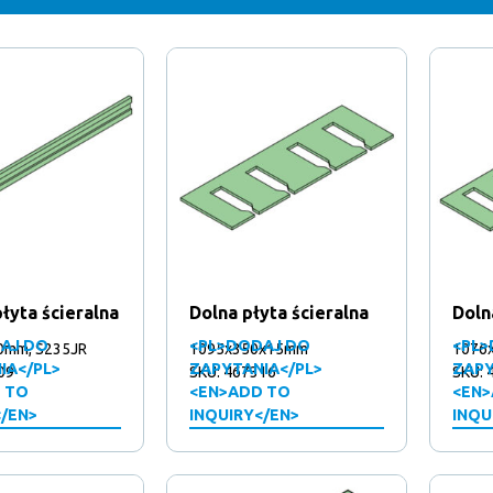
łyta ścieralna
Dolna płyta ścieralna
Doln
AJ DO
<PL>DODAJ DO
<PL>
0mm, S235JR
1095x350x15mm
1076
IA</PL>
ZAPYTANIA</PL>
ZAPY
09
SKU: 467316
SKU: 
 TO
<EN>ADD TO
<EN>
</EN>
INQUIRY</EN>
INQU