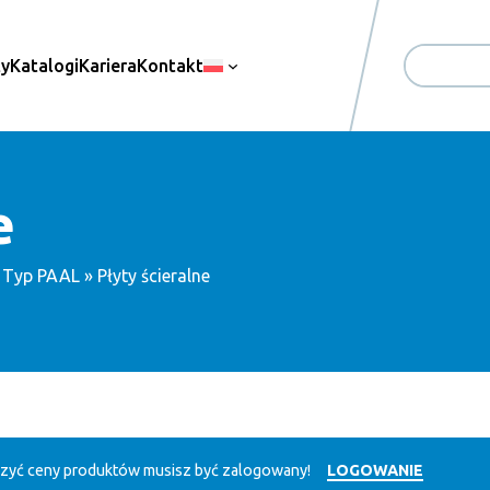
ty
Katalogi
Kariera
Kontakt
Search
e
»
Typ PAAL
» Płyty ścieralne
zyć ceny produktów musisz być zalogowany!
LOGOWANIE