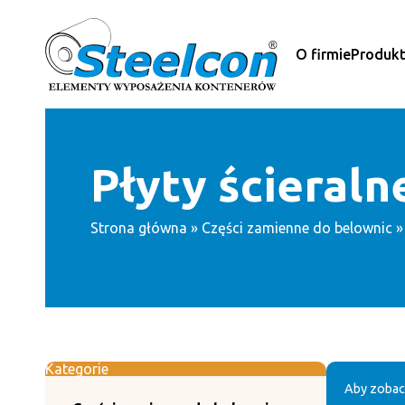
Przejdź
do
treści
O firmie
Produk
Płyty ścieraln
Strona główna
»
Części zamienne do belownic
Kategorie
Aby zobac