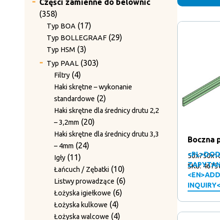
Części zamienne do belownic
358
358
produktów
17
17
Typ BOA
produktów
29
29
Typ BOLLEGRAAF
3
produktów
3
Typ HSM
produkty
303
303
Typ PAAL
produkty
4
4
Filtry
produkty
Haki skrętne – wykonanie
2
2
standardowe
produkty
Haki skrętne dla średnicy drutu 2,2
20
20
– 3,2mm
produktów
Haki skrętne dla średnicy drutu 3,3
Boczna p
24
24
– 4mm
<PL>DOD
50x750x1
11
produkty
11
Igły
ZAPYTAN
SKU: 4673
produktów
10
10
Łańcuch / Zębatki
<EN>ADD
produktów
6
6
Listwy prowadzące
INQUIRY
6
produktów
6
Łożyska igiełkowe
4
produktów
4
Łożyska kulkowe
produkty
4
4
Łożyska walcowe