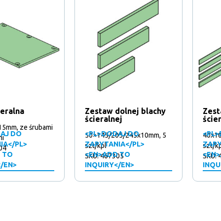
ieralna
Zestaw dolnej blachy
Zest
ścieralnej
ście
5mm, ze śrubami
AJ DO
<PL>DODAJ DO
<PL>
50×145/205/245x10mm, 5
40x10
mi
IA</PL>
ZAPYTANIA</PL>
ZAPY
szt/kpl
szt/k
04
 TO
<EN>ADD TO
<EN>
SKU: 467305
SKU: 
</EN>
INQUIRY</EN>
INQU