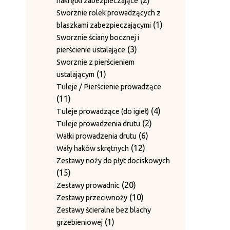
2
nakrętki zabezpieczające
produkty
Sworznie rolek prowadzących z
1
1
blaszkami zabezpieczającymi
produkt
Sworznie ściany bocznej i
3
3
pierścienie ustalające
produkty
Sworznie z pierścieniem
1
1
ustalającym
produkt
Tuleje / Pierścienie prowadzące
11
11
produktów
4
4
Tuleje prowadzące (do igieł)
2
produkty
2
Tuleje prowadzenia drutu
6
produkty
6
Wałki prowadzenia drutu
12
produktów
12
Wały haków skrętnych
produktów
Zestawy noży do płyt dociskowych
15
15
produktów
20
20
Zestawy prowadnic
produktów
10
10
Zestawy przeciwnoży
produktów
Zestawy ścieralne bez blachy
1
1
grzebieniowej