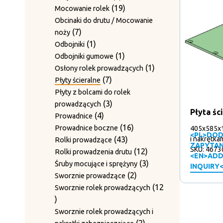
produkty
19
19
Mocowanie rolek
produktów
Obcinaki do drutu / Mocowanie
7
7
noży
produktów
1
1
Odbojniki
produkt
1
1
Odbojniki gumowe
produkt
1
1
Osłony rolek prowadzących
7
produkt
7
Płyty ścieralne
produktów
Płyty z bolcami do rolek
3
3
prowadzących
Płyta śc
4
produkty
4
Prowadnice
produkty
16
16
Prowadnice boczne
405x585x1
<PL>DOD
43
produktów
i nakrętka
43
Rolki prowadzące
ZAPYTAN
SKU: 4673
produkty
12
12
Rolki prowadzenia drutu
<EN>ADD
produktów
3
3
Śruby mocujące i sprężyny
INQUIRY
2
produkty
2
Sworznie prowadzące
produkty
12
Sworznie rolek prowadzących
12
produktów
Sworznie rolek prowadzących i
2