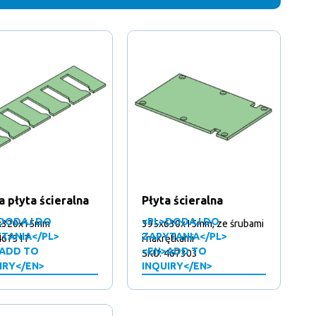
a płyta ścieralna
Płyta ścieralna
DODAJ DO
<PL>DODAJ DO
x320x15mm
395x630x15mm, ze śrubami
TANIA</PL>
ZAPYTANIA</PL>
467317
i nakrętkami
ADD TO
<EN>ADD TO
SKU: 467303
IRY</EN>
INQUIRY</EN>