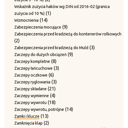
produkty
Wskaźnik zużycia haków wg DIN od 2016-02 (granica
1
1
zużycia od 10 %)
14
produkt
14
Wzmocnienia
produktów
9
9
Zabezpieczenia mocujące
produktów
Zabezpieczenia przed kradzieżą do kontenerów rolkowych
2
2
produkty
3
3
Zabezpieczenia przed kradzieżą do Muld
9
produkty
9
Zaczepy do dużych obciążeń
8
produktów
8
Zaczepy kompletne
produktów
3
3
Zaczepy łańcuchowe
6
produkty
6
Zaczepy oczkowe
produktów
3
3
Zaczepy ryglowania
21
produkty
21
Zaczepy składane
4
produktów
4
Zaczepy wymienne
produkty
18
18
Zaczepy wywrotu
produktów
14
14
Zaczepy wywrotu, potrójne
13
produktów
13
Zamki i klucze
produktów
2
2
Zamknięcia klap