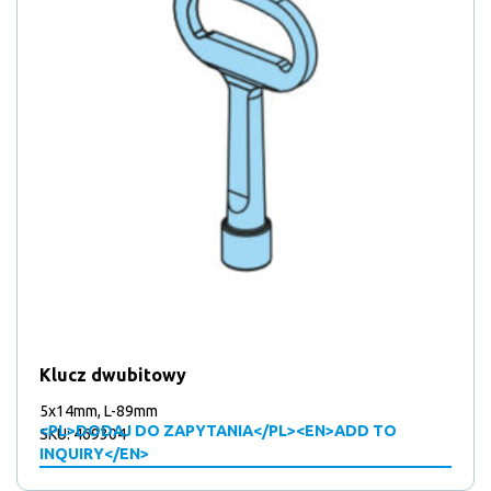
produktów
40
40
Zamknięcia klap (elementy) / Akcesoria
12
produktów
12
Zaryglowania do drzwi
1
produktów
1
Zęby blokujące
9
produkt
9
Zgarniacz
produktów
Klucz dwubitowy
5x14mm, L-89mm
<PL>DODAJ DO ZAPYTANIA</PL><EN>ADD TO
SKU: 469304
INQUIRY</EN>