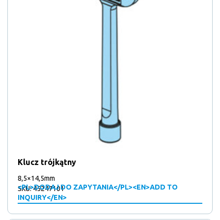
Klucz trójkątny
8,5×14,5mm
<PL>DODAJ DO ZAPYTANIA</PL><EN>ADD TO
SKU: 45247101
INQUIRY</EN>