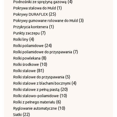
produktów
4
4
Podnośniki ze sprężyną gazową
1
produkty
1
Pokrywa stalowa do Muld
25
produkt
25
Pokrywy DURAFLEX
produktów
3
3
Pokrywy gumowane rolowane do Muld
1
produkty
1
Przykrycia kontenera
7
produkt
7
Punkty zaczepu
4
produktów
4
Rolki liny
produkty
24
24
Rolki poliamidowe
produkty
7
7
Rolki poliamidowe do przyspawania
8
produktów
8
Rolki powlekana
produktów
10
10
Rolki środkowe
81
produktów
81
Rolki stalowe
produktów
5
5
Rolki stalowe do przyspawania
produktów
4
4
Rolki stalowe z blachami bocznymi
20
produkty
20
Rolki stalowe z pełną piastą
10
produktów
10
Rolki stalowo-poliamidowe
6
produktów
6
Rolki z pełnego materiału
produktów
10
10
Ryglowanie automatyczne
22
produktów
22
Siatki