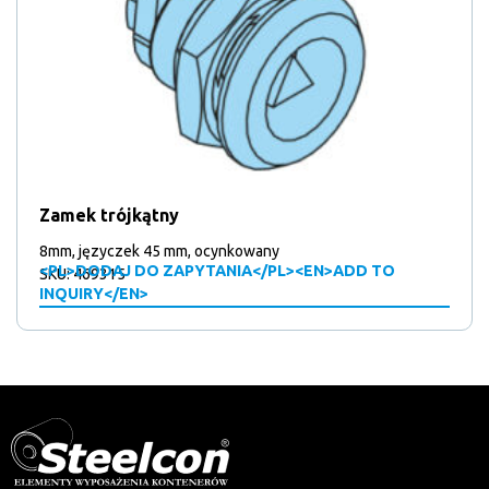
Zamek trójkątny
8mm, języczek 45 mm, ocynkowany
<PL>DODAJ DO ZAPYTANIA</PL><EN>ADD TO
SKU: 469315
INQUIRY</EN>