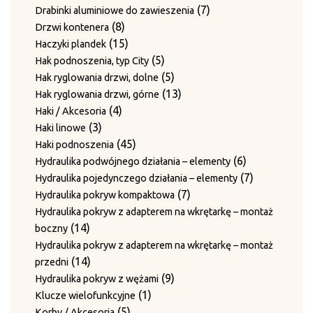
7
Płyty ścieralne
produktów
7
7
Drabinki aluminiowe do zawieszenia
produktów
3
3
Płyty z bolcami do rolek prowadzących
8
produktów
8
Drzwi kontenera
4
produkty
4
Prowadnice
produktów
15
15
Haczyki plandek
produkty
16
16
Prowadnice boczne
produktów
5
5
Hak podnoszenia, typ City
43
produktów
43
Rolki prowadzące
produktów
5
5
Hak ryglowania drzwi, dolne
produkty
12
12
Rolki prowadzenia drutu
produktów
13
13
Hak ryglowania drzwi, górne
produktów
3
3
Śruby mocujące i sprężyny
4
produktów
4
Haki / Akcesoria
2
produkty
2
Sworznie prowadzące
3
produkty
3
Haki linowe
produkty
12
12
Sworznie rolek prowadzących
produkty
45
45
Haki podnoszenia
produktów
Sworznie rolek prowadzących i nakrętki zabezpieczające
produktów
6
6
Hydraulika podwójnego działania – elementy
2
2
produktów
7
7
Hydraulika pojedynczego działania – elementy
produkty
Sworznie rolek prowadzących z blaszkami
7
produktów
7
Hydraulika pokryw kompaktowa
1
1
zabezpieczającymi
produktów
Hydraulika pokryw z adapterem na wkrętarkę – montaż
produkt
3
3
Sworznie ściany bocznej i pierścienie ustalające
14
14
boczny
1
produkty
1
Sworznie z pierścieniem ustalającym
produktów
Hydraulika pokryw z adapterem na wkrętarkę – montaż
11
produkt
11
Tuleje / Pierścienie prowadzące
14
14
przedni
4
produktów
4
Tuleje prowadzące (do igieł)
produktów
9
9
Hydraulika pokryw z wężami
2
produkty
2
Tuleje prowadzenia drutu
1
produktów
1
Klucze wielofunkcyjne
6
produkty
6
Wałki prowadzenia drutu
5
produkt
5
Korby / Akcesoria