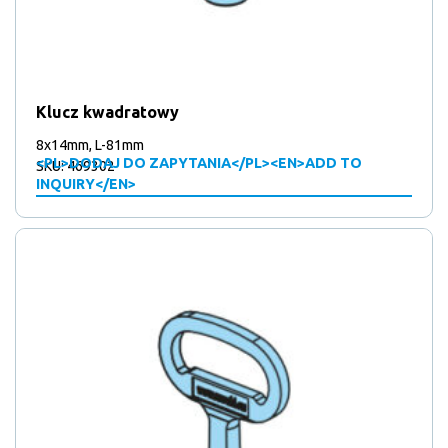
Klucz kwadratowy
8x14mm, L-81mm
<PL>DODAJ DO ZAPYTANIA</PL><EN>ADD TO
SKU: 469302
INQUIRY</EN>