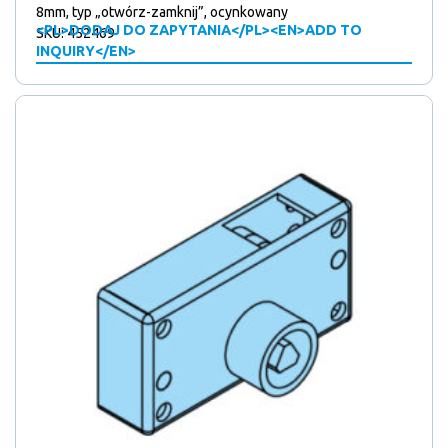
8mm, typ „otwórz-zamknij”, ocynkowany
<PL>DODAJ DO ZAPYTANIA</PL><EN>ADD TO
SKU: 452469
INQUIRY</EN>