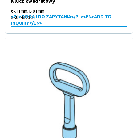
Klucz kwadratowy
6x11mm, L-81mm
<PL>DODAJ DO ZAPYTANIA</PL><EN>ADD TO
SKU: 469301
INQUIRY</EN>