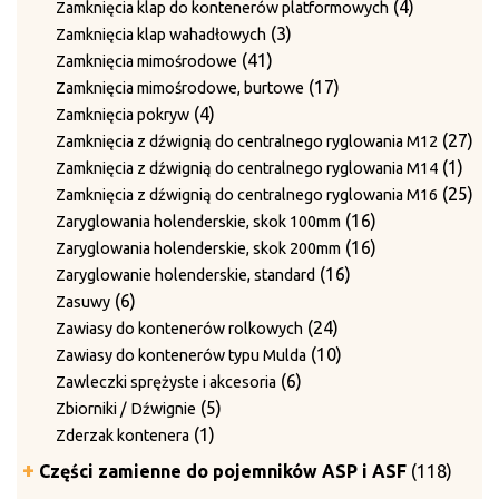
produkty
4
4
Zamknięcia klap do kontenerów platformowych
3
produkty
3
Zamknięcia klap wahadłowych
41
produkty
41
Zamknięcia mimośrodowe
produktów
17
17
Zamknięcia mimośrodowe, burtowe
4
produktów
4
Zamknięcia pokryw
produkty
27
27
Zamknięcia z dźwignią do centralnego ryglowania M12
1
pro
1
Zamknięcia z dźwignią do centralnego ryglowania M14
prod
25
25
Zamknięcia z dźwignią do centralnego ryglowania M16
16
pro
16
Zaryglowania holenderskie, skok 100mm
produktów
16
16
Zaryglowania holenderskie, skok 200mm
16
produktów
16
Zaryglowanie holenderskie, standard
6
produktów
6
Zasuwy
produktów
24
24
Zawiasy do kontenerów rolkowych
produkty
10
10
Zawiasy do kontenerów typu Mulda
6
produktów
6
Zawleczki sprężyste i akcesoria
5
produktów
5
Zbiorniki / Dźwignie
1
produktów
1
Zderzak kontenera
produkt
118
Części zamienne do pojemników ASP i ASF
118
produ
5
5