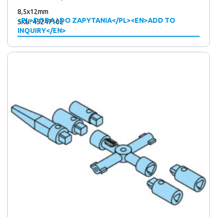
8,5x12mm
<PL>DODAJ DO ZAPYTANIA</PL><EN>ADD TO
SKU: 45247102
INQUIRY</EN>