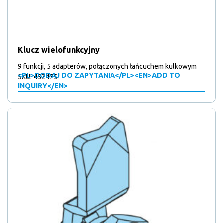
Klucz wielofunkcyjny
9 funkcji, 5 adapterów, połączonych łańcuchem kulkowym
<PL>DODAJ DO ZAPYTANIA</PL><EN>ADD TO
SKU: 452475
INQUIRY</EN>