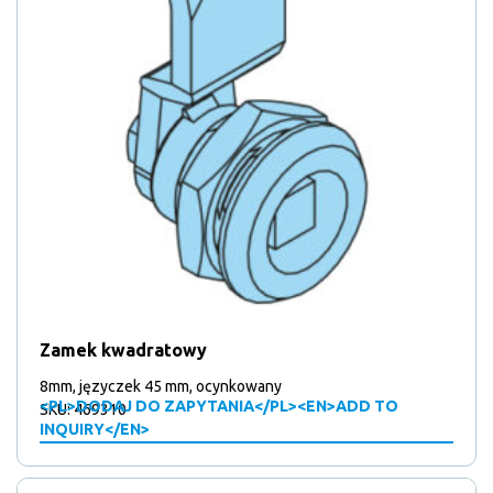
Zamek kwadratowy
8mm, języczek 45 mm, ocynkowany
<PL>DODAJ DO ZAPYTANIA</PL><EN>ADD TO
SKU: 469310
INQUIRY</EN>