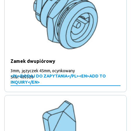
Zamek dwupiórowy
3mm, języczek 45mm, ocynkowany
<PL>DODAJ DO ZAPYTANIA</PL><EN>ADD TO
SKU: 469320
INQUIRY</EN>