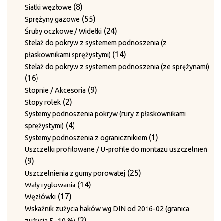
produkty
8
8
Siatki węzłowe
produktów
55
55
Sprężyny gazowe
produktów
24
24
Śruby oczkowe / Widełki
produkty
Stelaż do pokryw z systemem podnoszenia (z
14
14
płaskownikami sprężystymi)
produktów
Stelaż do pokryw z systemem podnoszenia (ze sprężynami)
16
16
produktów
9
9
Stopnie / Akcesoria
2
produktów
2
Stopy rolek
produkty
Systemy podnoszenia pokryw (rury z płaskownikami
4
4
sprężystymi)
produkty
1
1
Systemy podnoszenia z ogranicznikiem
produkt
Uszczelki profilowane / U-profile do montażu uszczelnień
9
9
produktów
25
25
Uszczelnienia z gumy porowatej
14
produktów
14
Wały ryglowania
17
produktów
17
Węzłówki
produktów
Wskaźnik zużycia haków wg DIN od 2016-02 (granica
2
2
zużycia 5 -10 %)