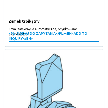
Zamek trójkątny
8mm, zamknięcie automatyczne, ocynkowany
<PL>DODAJ DO ZAPYTANIA</PL><EN>ADD TO
SKU: 452470
INQUIRY</EN>