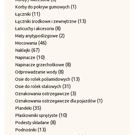
12
produktów
12
Wały haków skrętnych
produktów
1
1
Korby do pokryw gumowych
produktów
15
15
Zestawy noży do płyt dociskowych
11
produkt
11
Łączniki
20
produktów
20
Zestawy prowadnic
produktów
13
13
Łączniki środkowe i zewnętrzne
produktów
10
10
Zestawy przeciwnoży
8
produktów
8
Łańcuchy i akcesoria
produktów
1
1
Zestawy ścieralne bez blachy grzebieniowej
produktów
2
2
Maty anytypoślizgowe
produkt
12
12
Zestawy ścieralne do 4-krotnego przewiązania
46
produkty
46
Mocowania
9
produk
9
Zgarniacza
67
produktów
67
Naklejki
produktów
produktów
10
10
Napinacze
produktów
8
8
Napinacze grzechotkowe
8
produktów
8
Odprowadzanie wody
produktów
13
13
Osie do rolek poliamidowych
31
produktów
31
Osie do rolek stalowych
produktów
3
3
Oznakowania ostrzegawcze
produkty
1
1
Oznakowania ostrzegawcze dla pojazdów
35
produkt
35
Plandeki
produktów
10
10
Płaskowniki sprężyste
8
produktów
8
Podesty składane
13
produktów
13
Podnośniki