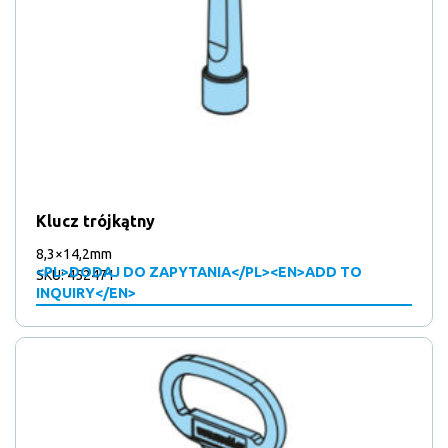
Klucz trójkątny
8,3×14,2mm
<PL>DODAJ DO ZAPYTANIA</PL><EN>ADD TO
SKU: 452471
INQUIRY</EN>