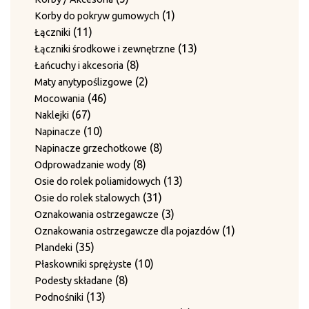
12
produktów
12
Wały haków skrętnych
produktów
1
1
Korby do pokryw gumowych
produktów
15
15
Zestawy noży do płyt dociskowych
11
produkt
11
Łączniki
20
produktów
20
Zestawy prowadnic
produktów
13
13
Łączniki środkowe i zewnętrzne
produktów
10
10
Zestawy przeciwnoży
8
produktów
8
Łańcuchy i akcesoria
produktów
1
1
Zestawy ścieralne bez blachy grzebieniowej
produktów
2
2
Maty anytypoślizgowe
produkt
12
12
Zestawy ścieralne do 4-krotnego przewiązania
46
produkty
46
Mocowania
9
produk
9
Zgarniacza
67
produktów
67
Naklejki
produktów
produktów
10
10
Napinacze
produktów
8
8
Napinacze grzechotkowe
8
produktów
8
Odprowadzanie wody
produktów
13
13
Osie do rolek poliamidowych
31
produktów
31
Osie do rolek stalowych
produktów
3
3
Oznakowania ostrzegawcze
produkty
1
1
Oznakowania ostrzegawcze dla pojazdów
35
produkt
35
Plandeki
produktów
10
10
Płaskowniki sprężyste
8
produktów
8
Podesty składane
13
produktów
13
Podnośniki