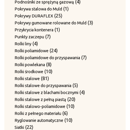
produktów
4
4
Podnośniki ze sprężyną gazową
1
produkty
1
Pokrywa stalowa do Muld
25
produkt
25
Pokrywy DURAFLEX
produktów
3
3
Pokrywy gumowane rolowane do Muld
1
produkty
1
Przykrycia kontenera
7
produkt
7
Punkty zaczepu
4
produktów
4
Rolki liny
produkty
24
24
Rolki poliamidowe
produkty
7
7
Rolki poliamidowe do przyspawania
8
produktów
8
Rolki powlekana
produktów
10
10
Rolki środkowe
81
produktów
81
Rolki stalowe
produktów
5
5
Rolki stalowe do przyspawania
produktów
4
4
Rolki stalowe z blachami bocznymi
20
produkty
20
Rolki stalowe z pełną piastą
10
produktów
10
Rolki stalowo-poliamidowe
6
produktów
6
Rolki z pełnego materiału
produktów
10
10
Ryglowanie automatyczne
22
produktów
22
Siatki