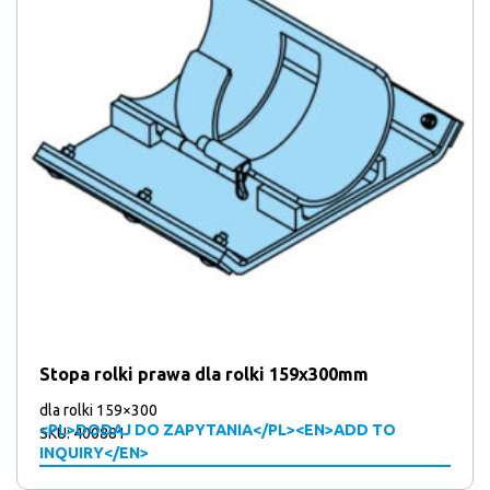
produktów
40
40
Zamknięcia klap (elementy) / Akcesoria
12
produktów
12
Zaryglowania do drzwi
1
produktów
1
Zęby blokujące
9
produkt
9
Zgarniacz
produktów
Stopa rolki prawa dla rolki 159x300mm
dla rolki 159×300
<PL>DODAJ DO ZAPYTANIA</PL><EN>ADD TO
SKU: 400881
INQUIRY</EN>