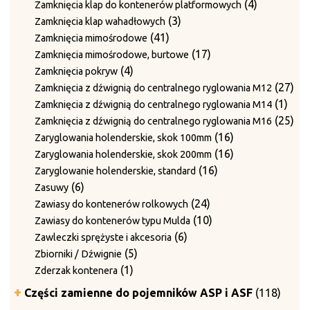
produkty
4
4
Zamknięcia klap do kontenerów platformowych
3
produkty
3
Zamknięcia klap wahadłowych
41
produkty
41
Zamknięcia mimośrodowe
produktów
17
17
Zamknięcia mimośrodowe, burtowe
4
produktów
4
Zamknięcia pokryw
produkty
27
27
Zamknięcia z dźwignią do centralnego ryglowania M12
1
pro
1
Zamknięcia z dźwignią do centralnego ryglowania M14
prod
25
25
Zamknięcia z dźwignią do centralnego ryglowania M16
16
pro
16
Zaryglowania holenderskie, skok 100mm
produktów
16
16
Zaryglowania holenderskie, skok 200mm
16
produktów
16
Zaryglowanie holenderskie, standard
6
produktów
6
Zasuwy
produktów
24
24
Zawiasy do kontenerów rolkowych
produkty
10
10
Zawiasy do kontenerów typu Mulda
6
produktów
6
Zawleczki sprężyste i akcesoria
5
produktów
5
Zbiorniki / Dźwignie
1
produktów
1
Zderzak kontenera
produkt
118
Części zamienne do pojemników ASP i ASF
118
produ
5
5