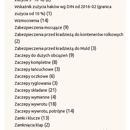
produkty
Wskaźnik zużycia haków wg DIN od 2016-02 (granica
1
1
zużycia od 10 %)
14
produkt
14
Wzmocnienia
produktów
9
9
Zabezpieczenia mocujące
produktów
Zabezpieczenia przed kradzieżą do kontenerów rolkowych
2
2
produkty
3
3
Zabezpieczenia przed kradzieżą do Muld
9
produkty
9
Zaczepy do dużych obciążeń
8
produktów
8
Zaczepy kompletne
produktów
3
3
Zaczepy łańcuchowe
6
produkty
6
Zaczepy oczkowe
produktów
3
3
Zaczepy ryglowania
21
produkty
21
Zaczepy składane
4
produktów
4
Zaczepy wymienne
produkty
18
18
Zaczepy wywrotu
produktów
14
14
Zaczepy wywrotu, potrójne
13
produktów
13
Zamki i klucze
produktów
2
2
Zamknięcia klap