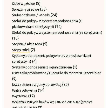
produkty
8
8
Siatki węzłowe
produktów
55
55
Sprężyny gazowe
produktów
24
24
Śruby oczkowe / Widełki
produkty
Stelaż do pokryw z systemem podnoszenia (z
14
14
płaskownikami sprężystymi)
produktów
Stelaż do pokryw z systemem podnoszenia (ze sprężynami)
16
16
produktów
9
9
Stopnie / Akcesoria
2
produktów
2
Stopy rolek
produkty
Systemy podnoszenia pokryw (rury z płaskownikami
4
4
sprężystymi)
produkty
1
1
Systemy podnoszenia z ogranicznikiem
produkt
Uszczelki profilowane / U-profile do montażu uszczelnień
9
9
produktów
25
25
Uszczelnienia z gumy porowatej
14
produktów
14
Wały ryglowania
17
produktów
17
Węzłówki
produktów
Wskaźnik zużycia haków wg DIN od 2016-02 (granica
2
2
zużycia 5 -10 %)