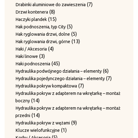
7
Płyty ścieralne
produktów
7
7
Drabinki aluminiowe do zawieszenia
produktów
3
3
Płyty z bolcami do rolek prowadzących
8
produktów
8
Drzwi kontenera
4
produkty
4
Prowadnice
produktów
15
15
Haczyki plandek
produkty
16
16
Prowadnice boczne
produktów
5
5
Hak podnoszenia, typ City
43
produktów
43
Rolki prowadzące
produktów
5
5
Hak ryglowania drzwi, dolne
produkty
12
12
Rolki prowadzenia drutu
produktów
13
13
Hak ryglowania drzwi, górne
produktów
3
3
Śruby mocujące i sprężyny
4
produktów
4
Haki / Akcesoria
2
produkty
2
Sworznie prowadzące
3
produkty
3
Haki linowe
produkty
12
12
Sworznie rolek prowadzących
produkty
45
45
Haki podnoszenia
produktów
Sworznie rolek prowadzących i nakrętki zabezpieczające
produktów
6
6
Hydraulika podwójnego działania – elementy
2
2
produktów
7
7
Hydraulika pojedynczego działania – elementy
produkty
Sworznie rolek prowadzących z blaszkami
7
produktów
7
Hydraulika pokryw kompaktowa
1
1
zabezpieczającymi
produktów
Hydraulika pokryw z adapterem na wkrętarkę – montaż
produkt
3
3
Sworznie ściany bocznej i pierścienie ustalające
14
14
boczny
1
produkty
1
Sworznie z pierścieniem ustalającym
produktów
Hydraulika pokryw z adapterem na wkrętarkę – montaż
11
produkt
11
Tuleje / Pierścienie prowadzące
14
14
przedni
4
produktów
4
Tuleje prowadzące (do igieł)
produktów
9
9
Hydraulika pokryw z wężami
2
produkty
2
Tuleje prowadzenia drutu
1
produktów
1
Klucze wielofunkcyjne
6
produkty
6
Wałki prowadzenia drutu
5
produkt
5
Korby / Akcesoria