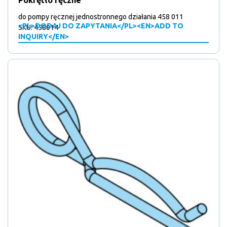
Pokrętło ręczne
do pompy ręcznej jednostronnego działania 458 011
<PL>DODAJ DO ZAPYTANIA</PL><EN>ADD TO
SKU: 458014
INQUIRY</EN>