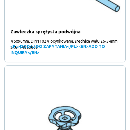
Zawleczka sprężysta podwójna
4,5x90mm, DIN11024, ocynkowana, średnica wału 26-34mm
<PL>DODAJ DO ZAPYTANIA</PL><EN>ADD TO
SKU: 14020003
INQUIRY</EN>