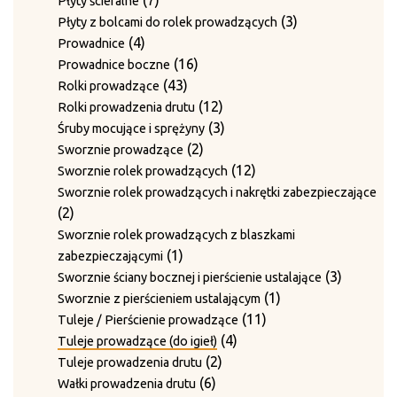
7
Płyty ścieralne
produktów
3
3
Płyty z bolcami do rolek prowadzących
4
produkty
4
Prowadnice
produkty
16
16
Prowadnice boczne
43
produktów
43
Rolki prowadzące
produkty
12
12
Rolki prowadzenia drutu
produktów
3
3
Śruby mocujące i sprężyny
2
produkty
2
Sworznie prowadzące
produkty
12
12
Sworznie rolek prowadzących
produktów
Sworznie rolek prowadzących i nakrętki zabezpieczające
2
2
produkty
Sworznie rolek prowadzących z blaszkami
1
1
zabezpieczającymi
produkt
3
3
Sworznie ściany bocznej i pierścienie ustalające
1
produkty
1
Sworznie z pierścieniem ustalającym
11
produkt
11
Tuleje / Pierścienie prowadzące
4
produktów
4
Tuleje prowadzące (do igieł)
2
produkty
2
Tuleje prowadzenia drutu
6
produkty
6
Wałki prowadzenia drutu