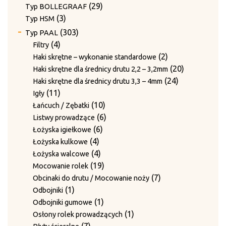
produktów
29
29
Typ BOLLEGRAAF
3
produktów
3
Typ HSM
produkty
303
303
Typ PAAL
produkty
4
4
Filtry
produkty
2
2
Haki skrętne – wykonanie standardowe
produkty
20
20
Haki skrętne dla średnicy drutu 2,2 – 3,2mm
24
produktów
24
Haki skrętne dla średnicy drutu 3,3 – 4mm
11
produkty
11
Igły
produktów
10
10
Łańcuch / Zębatki
produktów
6
6
Listwy prowadzące
6
produktów
6
Łożyska igiełkowe
4
produktów
4
Łożyska kulkowe
produkty
4
4
Łożyska walcowe
produkty
19
19
Mocowanie rolek
produktów
7
7
Obcinaki do drutu / Mocowanie noży
1
produktów
1
Odbojniki
produkt
1
1
Odbojniki gumowe
produkt
1
1
Osłony rolek prowadzących
7
produkt