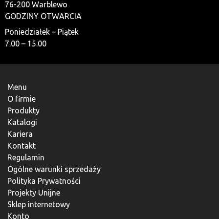
16
produktów
76-200 Warblewo
16
Zaryglowanie holenderskie, standard
6
produktów
GODZINY OTWARCIA
6
Zasuwy
produktów
24
24
Zawiasy do kontenerów rolkowych
Poniedziałek – Piątek
produkty
10
10
Zawiasy do kontenerów typu Mulda
7.00 – 15.00
6
produktów
6
Zawleczki sprężyste i akcesoria
5
produktów
5
Zbiorniki / Dźwignie
1
produktów
1
Zderzak kontenera
produkt
Menu
O firmie
Produkty
Katalogi
Kariera
Kontakt
Regulamin
Ogólne warunki sprzedaży
Polityka Prywatności
Projekty Unijne
Sklep internetowy
Konto