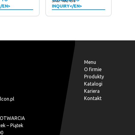
SKU: 402430
</EN>
INQUIRY</EN>
Menu
O firmie
Produkty
Katalogi
Kariera
Kontakt
lcon.pl
 OTWARCIA
ek – Piątek
00