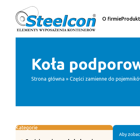
Przejdź
do
treści
O firmie
Produk
Koła podporo
Strona główna
»
Części zamienne do pojemnik
Kategorie
Aby zobac