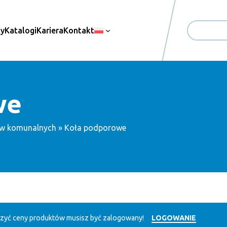
ty
Katalogi
Kariera
Kontakt
Search
we
ów komunalnych
» Koła podporowe
zyć ceny produktów musisz być zalogowany!
LOGOWANIE