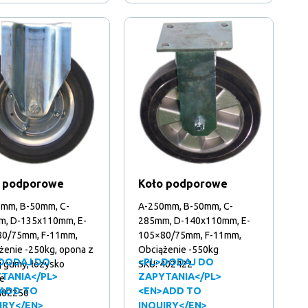
 podporowe
Koło podporowe
mm, B-50mm, C-
A-250mm, B-50mm, C-
, D-135x110mm, E-
285mm, D-140x110mm, E-
0/75mm, F-11mm,
105×80/75mm, F-11mm,
żenie -250kg, opona z
Obciążenie -550kg
DODAJ DO
<PL>DODAJ DO
j gumy, łozysko
SKU: 402422
TANIA</PL>
ZAPYTANIA</PL>
e
ADD TO
<EN>ADD TO
402250
IRY</EN>
INQUIRY</EN>