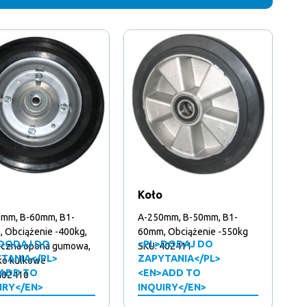
Koło
mm, B-60mm, B1-
A-250mm, B-50mm, B1-
 Obciążenie -400kg,
60mm, Obciążenie -550kg
DODAJ DO
<PL>DODAJ DO
yczna opona gumowa,
SKU: 402411
TANIA</PL>
ZAPYTANIA</PL>
ko kulkowe
ADD TO
<EN>ADD TO
402410
IRY</EN>
INQUIRY</EN>