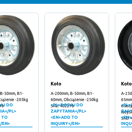
Koło
Koło
B-50mm, B1-
A-200mm, B-50mm, B1-
A-250
iążenie -205kg
60mm, Obciążenie -250kg
65mm,
AJ DO
<PL>DODAJ DO
<PL>
10
SKU: 402210
elast
IA</PL>
ZAPYTANIA</PL>
ZAPY
łożys
 TO
<EN>ADD TO
<EN>
SKU: 
</EN>
INQUIRY</EN>
INQU