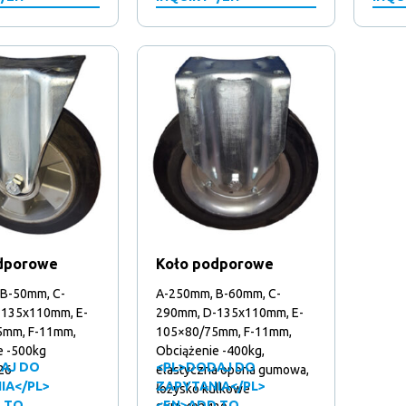
dporowe
Koło podporowe
B-50mm, C-
A-250mm, B-60mm, C-
-135x110mm, E-
290mm, D-135x110mm, E-
5mm, F-11mm,
105×80/75mm, F-11mm,
e -500kg
Obciążenie -400kg,
AJ DO
<PL>DODAJ DO
26
elastyczna opona gumowa,
IA</PL>
ZAPYTANIA</PL>
łożysko kulkowe
 TO
<EN>ADD TO