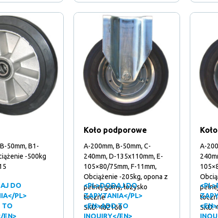
Koło podporowe
Koło
B-50mm, B1-
A-200mm, B-50mm, C-
A-200
iążenie -500kg
240mm, D-135x110mm, E-
240mm
15
105×80/75mm, F-11mm,
105×8
Obciążenie -205kg, opona z
Obcią
AJ DO
<PL>DODAJ DO
<PL>
pełnej gumy, łozysko
pełne
IA</PL>
ZAPYTANIA</PL>
ZAPY
toczne
toczn
 TO
<EN>ADD TO
<EN>
SKU: 402160
SKU: 
</EN>
INQUIRY</EN>
INQU