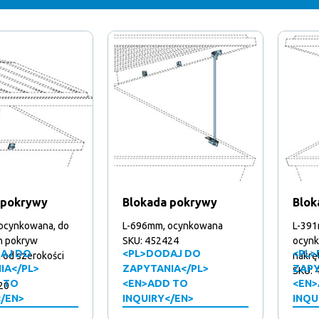
 pokrywy
Blokada pokrywy
Blok
ocynkowana, do
L-696mm, ocynkowana
L-391
h pokryw
SKU: 452424
ocynk
AJ DO
<PL>DODAJ DO
<PL>
od szerokości
nakrę
IA</PL>
ZAPYTANIA</PL>
ZAPY
SKU: 
 TO
<EN>ADD TO
<EN>
20
</EN>
INQUIRY</EN>
INQU