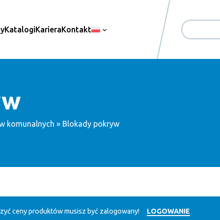
ty
Katalogi
Kariera
Kontakt
Search
yw
ów komunalnych
» Blokady pokryw
zyć ceny produktów musisz być zalogowany!
LOGOWANIE