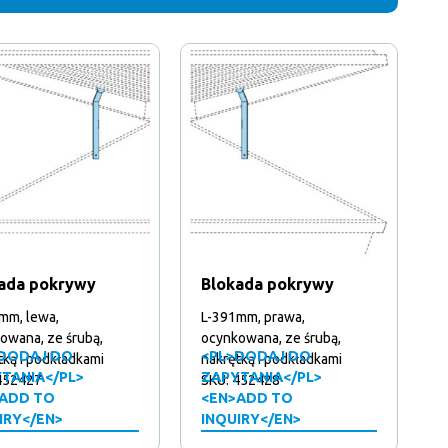
ada pokrywy
Blokada pokrywy
mm, lewa,
L-391mm, prawa,
owana, ze śrubą,
ocynkowana, ze śrubą,
DODAJ DO
<PL>DODAJ DO
tką i podkładkami
nakrętką i podkładkami
TANIA</PL>
ZAPYTANIA</PL>
452427
SKU: 452428
ADD TO
<EN>ADD TO
IRY</EN>
INQUIRY</EN>