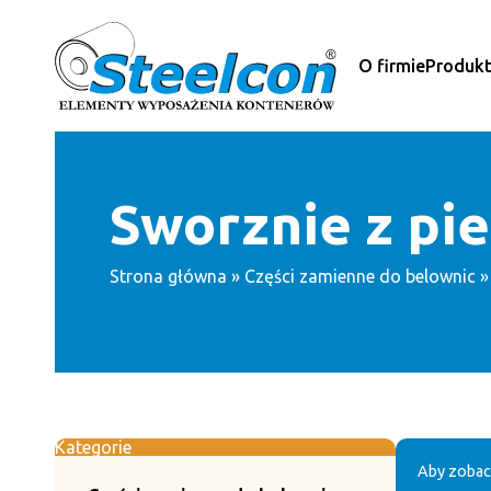
Przejdź
do
treści
O firmie
Produk
Sworznie z pi
Strona główna
»
Części zamienne do belownic
Kategorie
Aby zobac