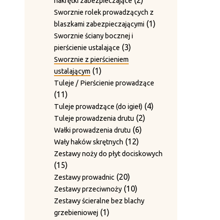
2
nakrętki zabezpieczające
produkty
Sworznie rolek prowadzących z
1
1
blaszkami zabezpieczającymi
produkt
Sworznie ściany bocznej i
3
3
pierścienie ustalające
produkty
Sworznie z pierścieniem
1
1
ustalającym
produkt
Tuleje / Pierścienie prowadzące
11
11
produktów
4
4
Tuleje prowadzące (do igieł)
2
produkty
2
Tuleje prowadzenia drutu
6
produkty
6
Wałki prowadzenia drutu
12
produktów
12
Wały haków skrętnych
produktów
Zestawy noży do płyt dociskowych
15
15
produktów
20
20
Zestawy prowadnic
produktów
10
10
Zestawy przeciwnoży
produktów
Zestawy ścieralne bez blachy
1
1
grzebieniowej