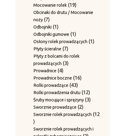
produkty
19
19
Mocowanie rolek
produktów
Obcinaki do drutu / Mocowanie
7
7
noży
produktów
1
1
Odbojniki
produkt
1
1
Odbojniki gumowe
produkt
1
1
Osłony rolek prowadzących
7
produkt
7
Płyty ścieralne
produktów
Płyty z bolcami do rolek
3
3
prowadzących
4
produkty
4
Prowadnice
produkty
16
16
Prowadnice boczne
43
produktów
43
Rolki prowadzące
produkty
12
12
Rolki prowadzenia drutu
produktów
3
3
Śruby mocujące i sprężyny
2
produkty
2
Sworznie prowadzące
produkty
12
Sworznie rolek prowadzących
12
produktów
Sworznie rolek prowadzących i
2