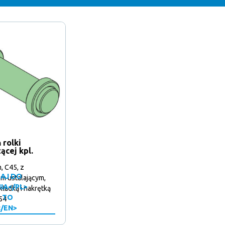
 rolki
cej kpl.
 C45, z
AJ DO
em ustalającym,
IA</PL>
kładką i nakrętką
 TO
54
</EN>