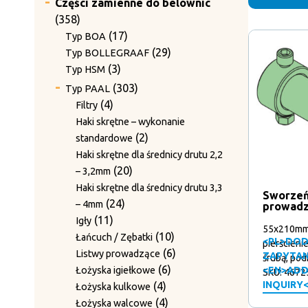
Części zamienne do belownic
358
358
produktów
17
17
Typ BOA
produktów
29
29
Typ BOLLEGRAAF
3
produktów
3
Typ HSM
produkty
303
303
Typ PAAL
produkty
4
4
Filtry
produkty
Haki skrętne – wykonanie
2
2
standardowe
produkty
Haki skrętne dla średnicy drutu 2,2
20
20
– 3,2mm
produktów
Haki skrętne dla średnicy drutu 3,3
Sworzeń
24
24
– 4mm
prowadzą
11
produkty
11
Igły
55x210mm,
produktów
10
10
Łańcuch / Zębatki
<PL>DOD
pierścieni
produktów
6
6
Listwy prowadzące
ZAPYTAN
śrubą, pod
6
produktów
6
Łożyska igiełkowe
<EN>ADD
SKU: 4672
4
produktów
INQUIRY
4
Łożyska kulkowe
produkty
4
4
Łożyska walcowe