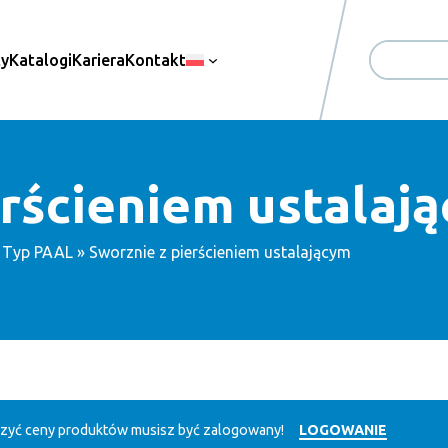
ty
Katalogi
Kariera
Kontakt
Search
erścieniem ustalaj
»
Typ PAAL
» Sworznie z pierścieniem ustalającym
zyć ceny produktów musisz być zalogowany!
LOGOWANIE