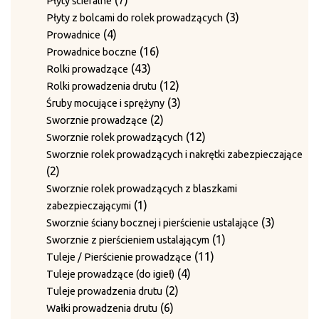
7
Płyty ścieralne
produktów
3
3
Płyty z bolcami do rolek prowadzących
4
produkty
4
Prowadnice
produkty
16
16
Prowadnice boczne
43
produktów
43
Rolki prowadzące
produkty
12
12
Rolki prowadzenia drutu
produktów
3
3
Śruby mocujące i sprężyny
2
produkty
2
Sworznie prowadzące
produkty
12
12
Sworznie rolek prowadzących
produktów
Sworznie rolek prowadzących i nakrętki zabezpieczające
2
2
produkty
Sworznie rolek prowadzących z blaszkami
1
1
zabezpieczającymi
produkt
3
3
Sworznie ściany bocznej i pierścienie ustalające
1
produkty
1
Sworznie z pierścieniem ustalającym
11
produkt
11
Tuleje / Pierścienie prowadzące
4
produktów
4
Tuleje prowadzące (do igieł)
2
produkty
2
Tuleje prowadzenia drutu
6
produkty
6
Wałki prowadzenia drutu