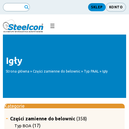
Przejdź
SKLEP
KONTO
do
Search
treści
Igły
Strona główna
»
Części zamienne do belownic
»
Typ PAAL
» Igły
Kategorie
358
Części zamienne do belownic
358
produktów
17
17
Typ BOA