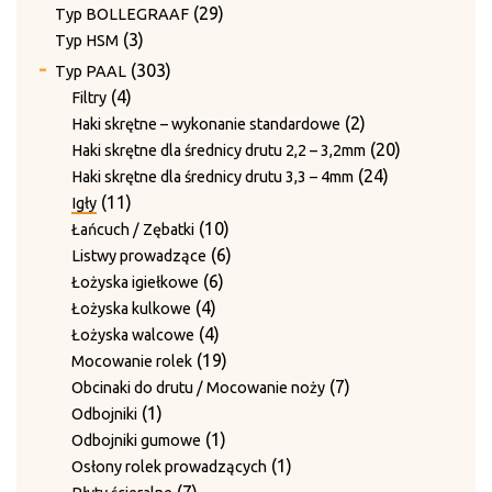
produktów
29
29
Typ BOLLEGRAAF
3
produktów
3
Typ HSM
produkty
303
303
Typ PAAL
produkty
4
4
Filtry
produkty
2
2
Haki skrętne – wykonanie standardowe
produkty
20
20
Haki skrętne dla średnicy drutu 2,2 – 3,2mm
24
produktów
24
Haki skrętne dla średnicy drutu 3,3 – 4mm
11
produkty
11
Igły
produktów
10
10
Łańcuch / Zębatki
produktów
6
6
Listwy prowadzące
6
produktów
6
Łożyska igiełkowe
4
produktów
4
Łożyska kulkowe
produkty
4
4
Łożyska walcowe
produkty
19
19
Mocowanie rolek
produktów
7
7
Obcinaki do drutu / Mocowanie noży
1
produktów
1
Odbojniki
produkt
1
1
Odbojniki gumowe
produkt
1
1
Osłony rolek prowadzących
7
produkt