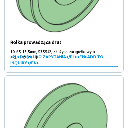
Rolka prowadząca drut
10-65-13,5mm, S355J2, z łożyskiem igiełkowym
<PL>DODAJ DO ZAPYTANIA</PL><EN>ADD TO
SKU: 46710111
INQUIRY</EN>