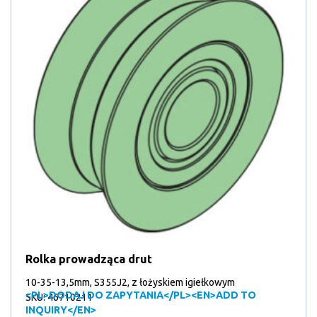
Rolka prowadząca drut
10-35-13,5mm, S355J2, z łożyskiem igiełkowym
<PL>DODAJ DO ZAPYTANIA</PL><EN>ADD TO
SKU: 46710211
INQUIRY</EN>