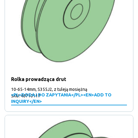
Rolka prowadząca drut
10-65-14mm, S355J2, z tuleją mosiężną
<PL>DODAJ DO ZAPYTANIA</PL><EN>ADD TO
SKU: 46710117
INQUIRY</EN>