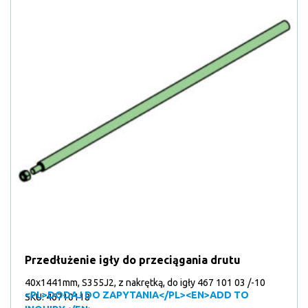
Przedłużenie igły do przeciągania drutu
40x1441mm, S355J2, z nakrętką, do igły 467 101 03 /-10
<PL>DODAJ DO ZAPYTANIA</PL><EN>ADD TO
SKU: 46710118