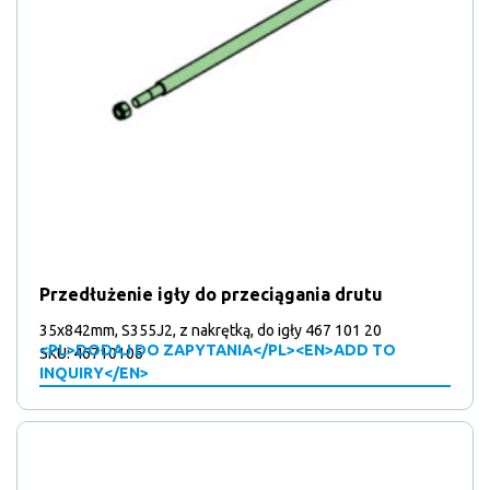
Przedłużenie igły do przeciągania drutu
35x842mm, S355J2, z nakrętką, do igły 467 101 20
<PL>DODAJ DO ZAPYTANIA</PL><EN>ADD TO
SKU: 46710106
INQUIRY</EN>