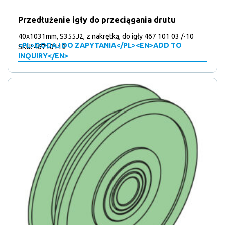
Przedłużenie igły do przeciągania drutu
40x1031mm, S355J2, z nakrętką, do igły 467 101 03 /-10
<PL>DODAJ DO ZAPYTANIA</PL><EN>ADD TO
SKU: 46710119
INQUIRY</EN>