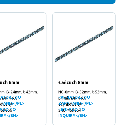
cuch 6mm
Łańcuch 8mm
m, B-24mm, t-42mm,
NG-8mm, B-32mm, t-52mm,
DODAJ DO
<PL>DODAJ DO
, DIN 763,
L-1mb, DIN 763,
TANIA</PL>
ZAPYTANIA</PL>
kowany
ocynkowany
ADD TO
<EN>ADD TO
459056
SKU: 459054
IRY</EN>
INQUIRY</EN>