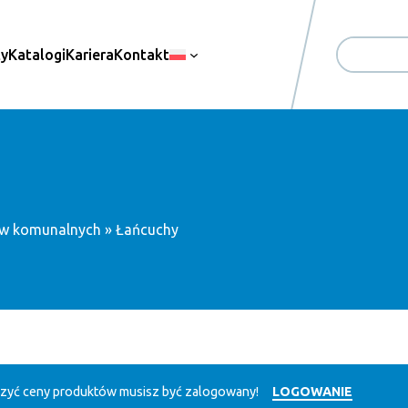
ty
Katalogi
Kariera
Kontakt
Search
ów komunalnych
» Łańcuchy
zyć ceny produktów musisz być zalogowany!
LOGOWANIE