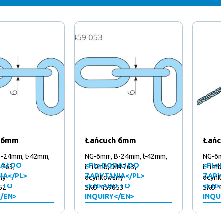
h 6mm
Łańcuch 6mm
Łań
-24mm, t-42mm,
NG-6mm, B-24mm, t-42mm,
NG-6m
AJ DO
<PL>DODAJ DO
<PL>
 763,
L-10mb, DIN 763,
L-1mb
IA</PL>
ZAPYTANIA</PL>
ZAPY
ny
ocynkowany
ocyn
 TO
<EN>ADD TO
<EN>
52
SKU: 459053
SKU: 
</EN>
INQUIRY</EN>
INQU