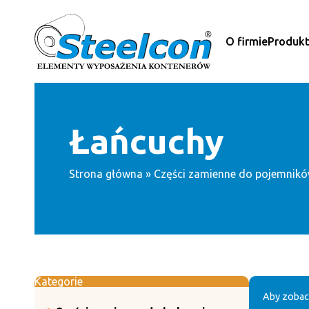
Przejdź
do
treści
O firmie
Produk
Łańcuchy
Strona główna
»
Części zamienne do pojemnik
Kategorie
Aby zobac