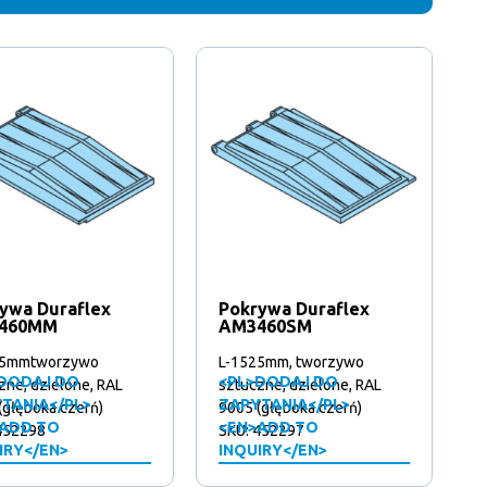
ywa Duraflex
Pokrywa Duraflex
460MM
AM3460SM
25mmtworzywo
L-1525mm, tworzywo
DODAJ DO
<PL>DODAJ DO
zne, dzielone, RAL
sztuczne, dzielone, RAL
TANIA</PL>
ZAPYTANIA</PL>
(głęboka czerń)
9005 (głęboka czerń)
ADD TO
<EN>ADD TO
452298
SKU: 452297
IRY</EN>
INQUIRY</EN>