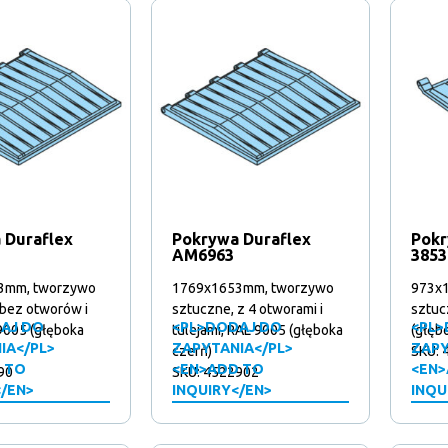
 Duraflex
Pokrywa Duraflex
Pokr
AM6963
3853
3mm, tworzywo
1769x1653mm, tworzywo
973x
 bez otworów i
sztuczne, z 4 otworami i
sztuc
AJ DO
<PL>DODAJ DO
<PL>
 9005 (głęboka
tulejami, RAL 9005 (głęboka
(głęb
IA</PL>
ZAPYTANIA</PL>
ZAPY
czerń)
SKU: 
 TO
<EN>ADD TO
<EN>
90
SKU: 4522902
</EN>
INQUIRY</EN>
INQU