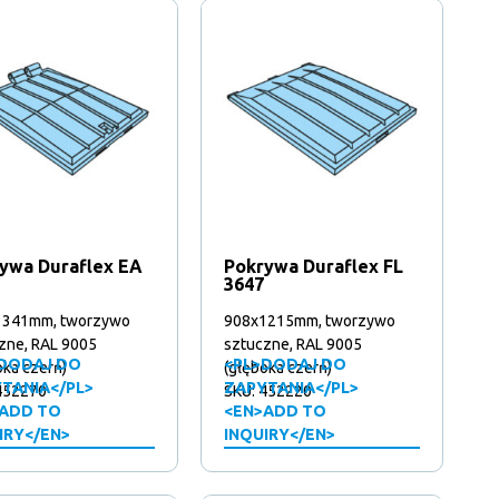
ywa Duraflex EA
Pokrywa Duraflex FL
3647
1341mm, tworzywo
908x1215mm, tworzywo
zne, RAL 9005
sztuczne, RAL 9005
DODAJ DO
<PL>DODAJ DO
oka czerń)
(głęboka czerń)
TANIA</PL>
ZAPYTANIA</PL>
452270
SKU: 452220
ADD TO
<EN>ADD TO
IRY</EN>
INQUIRY</EN>