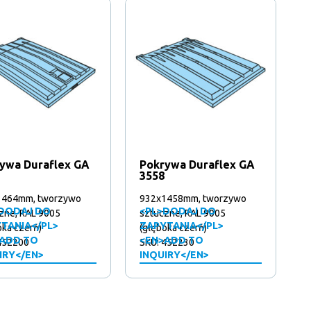
ywa Duraflex GA
Pokrywa Duraflex GA
3558
1464mm, tworzywo
932x1458mm, tworzywo
DODAJ DO
<PL>DODAJ DO
zne, RAL 9005
sztuczne, RAL 9005
TANIA</PL>
ZAPYTANIA</PL>
oka czerń)
(głęboka czerń)
ADD TO
<EN>ADD TO
452200
SKU: 452230
IRY</EN>
INQUIRY</EN>