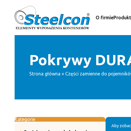
Przejdź
do
treści
O firmie
Produk
Pokrywy DUR
Strona główna
»
Części zamienne do pojemnik
Kategorie
Aby zobac