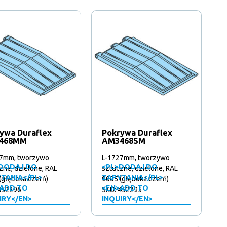
ywa Duraflex
Pokrywa Duraflex
468MM
AM3468SM
7mm, tworzywo
L-1727mm, tworzywo
DODAJ DO
<PL>DODAJ DO
zne, dzielone, RAL
sztuczne, dzielone, RAL
TANIA</PL>
ZAPYTANIA</PL>
(głęboka czerń)
9005 (głęboka czerń)
ADD TO
<EN>ADD TO
452296
SKU: 452295
IRY</EN>
INQUIRY</EN>