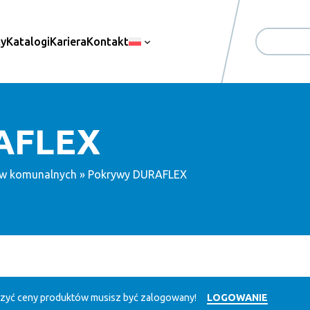
ty
Katalogi
Kariera
Kontakt
Search
AFLEX
ów komunalnych
» Pokrywy DURAFLEX
zyć ceny produktów musisz być zalogowany!
LOGOWANIE