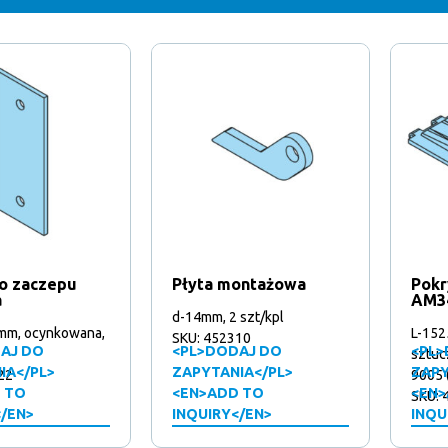
do zaczepu
Płyta montażowa
Pokr
a
AM3
d-14mm, 2 szt/kpl
mm, ocynkowana,
L-15
SKU: 452310
AJ DO
<PL>DODAJ DO
<PL>
sztuc
IA</PL>
ZAPYTANIA</PL>
ZAPY
22
9005 
 TO
<EN>ADD TO
<EN>
SKU: 
</EN>
INQUIRY</EN>
INQU