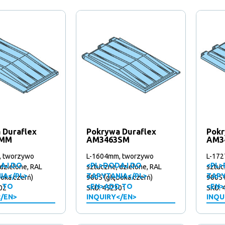
 Duraflex
Pokrywa Duraflex
Pokr
3MM
AM3463SM
AM3
, tworzywo
L-1604mm, tworzywo
L-172
AJ DO
<PL>DODAJ DO
<PL>
dzielone, RAL
sztuczne, dzielone, RAL
sztuc
IA</PL>
ZAPYTANIA</PL>
ZAPY
oka czerń)
9005 (głęboka czerń)
9005 
 TO
<EN>ADD TO
<EN>
02
SKU: 452301
SKU: 
</EN>
INQUIRY</EN>
INQU