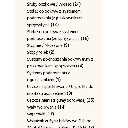
produktów
24
24
Śruby oczkowe / Widełki
produkty
Stelaż do pokryw z systemem
podnoszenia (z płaskownikami
14
14
sprężystymi)
produktów
Stelaż do pokryw z systemem
16
16
podnoszenia (ze sprężynami)
9
produktów
9
Stopnie / Akcesoria
2
produktów
2
Stopy rolek
produkty
Systemy podnoszenia pokryw (rury z
4
4
płaskownikami sprężystymi)
produkty
Systemy podnoszenia z
1
1
ogranicznikiem
produkt
Uszczelki profilowane / U-profile do
9
9
montażu uszczelnień
produktów
25
25
Uszczelnienia z gumy porowatej
14
produktów
14
Wały ryglowania
17
produktów
17
Węzłówki
produktów
Wskaźnik zużycia haków wg DIN od
2
2
2016-02 (granica zużycia 5 -10 %)