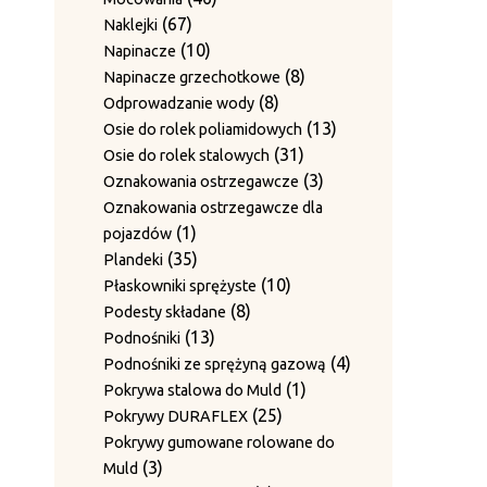
produkt
Zestawy ścieralne do 4-krotnego
67
produktów
67
Naklejki
12
12
przewiązania
produktów
10
10
Napinacze
9
produktów
9
Zgarniacza
produktów
8
8
Napinacze grzechotkowe
produktów
8
produktów
8
Odprowadzanie wody
produktów
13
13
Osie do rolek poliamidowych
31
produktów
31
Osie do rolek stalowych
produktów
3
3
Oznakowania ostrzegawcze
produkty
Oznakowania ostrzegawcze dla
1
1
pojazdów
produkt
35
35
Plandeki
produktów
10
10
Płaskowniki sprężyste
8
produktów
8
Podesty składane
13
produktów
13
Podnośniki
produktów
4
4
Podnośniki ze sprężyną gazową
1
produkty
1
Pokrywa stalowa do Muld
25
produkt
25
Pokrywy DURAFLEX
produktów
Pokrywy gumowane rolowane do
3
3
Muld