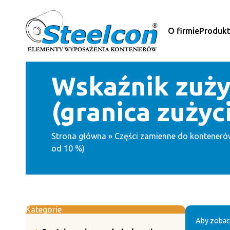
Przejdź
do
treści
O firmie
Produk
Wskaźnik zuży
(granica zużyc
Strona główna
»
Części zamienne do konteneró
od 10 %)
Kategorie
Aby zobac