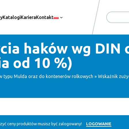
ty
Katalogi
Kariera
Kontakt
Search
cia haków wg DIN 
ia od 10 %)
w typu Mulda oraz do kontenerów rolkowych
» Wskaźnik zuży
zyć ceny produktów musisz być zalogowany!
LOGOWANIE