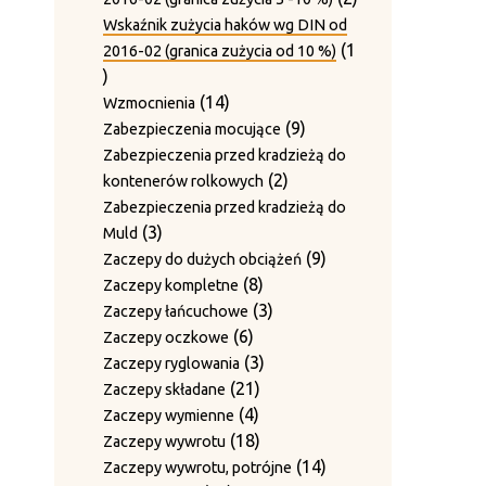
produkty
Wskaźnik zużycia haków wg DIN od
1
2016-02 (granica zużycia od 10 %)
1
produkt
14
14
Wzmocnienia
produktów
9
9
Zabezpieczenia mocujące
produktów
Zabezpieczenia przed kradzieżą do
2
2
kontenerów rolkowych
produkty
Zabezpieczenia przed kradzieżą do
3
3
Muld
produkty
9
9
Zaczepy do dużych obciążeń
8
produktów
8
Zaczepy kompletne
produktów
3
3
Zaczepy łańcuchowe
6
produkty
6
Zaczepy oczkowe
produktów
3
3
Zaczepy ryglowania
21
produkty
21
Zaczepy składane
4
produktów
4
Zaczepy wymienne
produkty
18
18
Zaczepy wywrotu
produktów
14
14
Zaczepy wywrotu, potrójne