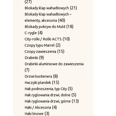
27
27
produkty
19
19
Mocowanie rolek
produktów
21
21
Blokady klap wahadłowych
produktów
Obcinaki do drutu / Mocowanie
produktów
Blokady klap wahadłowych –
7
7
noży
40
40
elementy, akcesoria
produktów
1
1
Odbojniki
produktów
18
18
Blokady pokryw do Muld
produkt
1
1
Odbojniki gumowe
4
produktów
4
C-rygle
produkt
1
1
Osłony rolek prowadzących
produkty
10
10
City-rolki / Rolki ACTS
7
produkt
7
Płyty ścieralne
2
produktów
2
Czopy typu Marrel
produktów
Płyty z bolcami do rolek
produkty
15
15
Czopy zawieszenia
3
3
prowadzących
9
produktów
9
Drabinki
4
produkty
4
Prowadnice
produktów
Drabinki aluminiowe do zawieszenia
produkty
16
16
Prowadnice boczne
7
7
43
produktów
43
Rolki prowadzące
produktów
8
8
Drzwi kontenera
produkty
12
12
Rolki prowadzenia drutu
produktów
15
15
Haczyki plandek
produktów
3
3
Śruby mocujące i sprężyny
produktów
5
5
Hak podnoszenia, typ City
2
produkty
2
Sworznie prowadzące
produktów
5
5
Hak ryglowania drzwi, dolne
produkty
12
Sworznie rolek prowadzących
produktów
13
13
Hak ryglowania drzwi, górne
12
4
produktów
4
Haki / Akcesoria
produktów
Sworznie rolek prowadzących i
3
produkty
3
Haki linowe
2