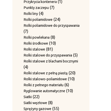
produkty
1
1
Przykrycia kontenera
7
produkt
7
Punkty zaczepu
4
produktów
4
Rolki liny
produkty
24
24
Rolki poliamidowe
produkty
Rolki poliamidowe do przyspawania
7
7
produktów
8
8
Rolki powlekana
produktów
10
10
Rolki środkowe
81
produktów
81
Rolki stalowe
produktów
5
5
Rolki stalowe do przyspawania
produktów
Rolki stalowe z blachami bocznymi
4
4
produkty
20
20
Rolki stalowe z pełną piastą
10
produktów
10
Rolki stalowo-poliamidowe
6
produktów
6
Rolki z pełnego materiału
produktów
10
10
Ryglowanie automatyczne
22
produktów
22
Siatki
produkty
8
8
Siatki węzłowe
produktów
55
55
Sprężyny gazowe