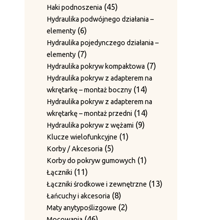
2
nakrętki zabezpieczające
produkty
45
45
Haki podnoszenia
produkty
Sworznie rolek prowadzących z
produktów
Hydraulika podwójnego działania –
1
1
blaszkami zabezpieczającymi
6
6
elementy
produkt
Sworznie ściany bocznej i
produktów
Hydraulika pojedynczego działania –
3
3
pierścienie ustalające
7
7
elementy
produkty
Sworznie z pierścieniem
produktów
7
7
Hydraulika pokryw kompaktowa
1
1
ustalającym
produktów
Hydraulika pokryw z adapterem na
produkt
Tuleje / Pierścienie prowadzące
14
14
wkrętarkę – montaż boczny
11
11
produktów
Hydraulika pokryw z adapterem na
produktów
4
4
Tuleje prowadzące (do igieł)
14
14
wkrętarkę – montaż przedni
2
produkty
2
Tuleje prowadzenia drutu
9
produktów
9
Hydraulika pokryw z wężami
6
produkty
6
Wałki prowadzenia drutu
1
produktów
1
Klucze wielofunkcyjne
12
produktów
12
Wały haków skrętnych
5
produkt
5
Korby / Akcesoria
produktów
Zestawy noży do płyt dociskowych
produktów
1
1
Korby do pokryw gumowych
15
15
11
produkt
11
Łączniki
produktów
20
20
Zestawy prowadnic
produktów
13
13
Łączniki środkowe i zewnętrzne
produktów
10
10
Zestawy przeciwnoży
8
produktów
8
Łańcuchy i akcesoria
produktów
Zestawy ścieralne bez blachy
produktów
2
2
Maty anytypoślizgowe
1
1
grzebieniowej
46
produkty
46
Mocowania