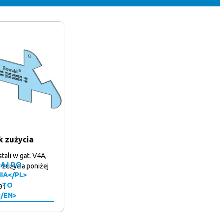
k zużycia
tali w gat. V4A,
AJ DO
y zużycia poniżej
IA</PL>
 TO
91
</EN>