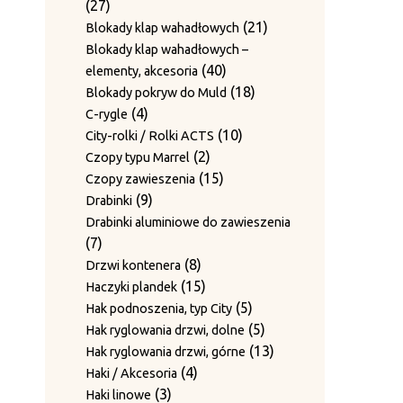
27
27
produkty
19
19
Mocowanie rolek
produktów
21
21
Blokady klap wahadłowych
produktów
Obcinaki do drutu / Mocowanie
produktów
Blokady klap wahadłowych –
7
7
noży
40
40
elementy, akcesoria
produktów
1
1
Odbojniki
produktów
18
18
Blokady pokryw do Muld
produkt
1
1
Odbojniki gumowe
4
produktów
4
C-rygle
produkt
1
1
Osłony rolek prowadzących
produkty
10
10
City-rolki / Rolki ACTS
7
produkt
7
Płyty ścieralne
2
produktów
2
Czopy typu Marrel
produktów
Płyty z bolcami do rolek
produkty
15
15
Czopy zawieszenia
3
3
prowadzących
9
produktów
9
Drabinki
4
produkty
4
Prowadnice
produktów
Drabinki aluminiowe do zawieszenia
produkty
16
16
Prowadnice boczne
7
7
43
produktów
43
Rolki prowadzące
produktów
8
8
Drzwi kontenera
produkty
12
12
Rolki prowadzenia drutu
produktów
15
15
Haczyki plandek
produktów
3
3
Śruby mocujące i sprężyny
produktów
5
5
Hak podnoszenia, typ City
2
produkty
2
Sworznie prowadzące
produktów
5
5
Hak ryglowania drzwi, dolne
produkty
12
Sworznie rolek prowadzących
produktów
13
13
Hak ryglowania drzwi, górne
12
4
produktów
4
Haki / Akcesoria
produktów
Sworznie rolek prowadzących i
3
produkty
3
Haki linowe
2