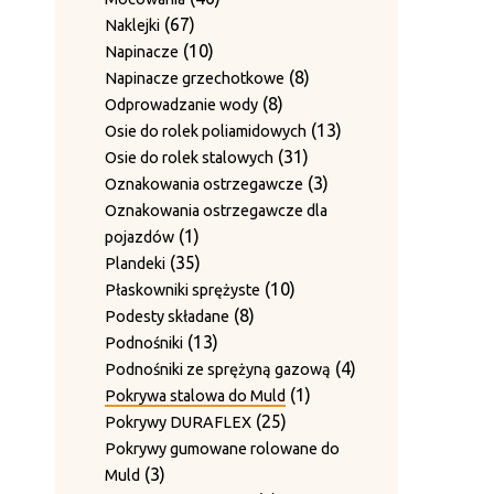
produkt
Zestawy ścieralne do 4-krotnego
67
produktów
67
Naklejki
12
12
przewiązania
produktów
10
10
Napinacze
9
produktów
9
Zgarniacza
produktów
8
8
Napinacze grzechotkowe
produktów
8
produktów
8
Odprowadzanie wody
produktów
13
13
Osie do rolek poliamidowych
31
produktów
31
Osie do rolek stalowych
produktów
3
3
Oznakowania ostrzegawcze
produkty
Oznakowania ostrzegawcze dla
1
1
pojazdów
produkt
35
35
Plandeki
produktów
10
10
Płaskowniki sprężyste
8
produktów
8
Podesty składane
13
produktów
13
Podnośniki
produktów
4
4
Podnośniki ze sprężyną gazową
1
produkty
1
Pokrywa stalowa do Muld
25
produkt
25
Pokrywy DURAFLEX
produktów
Pokrywy gumowane rolowane do
3
3
Muld