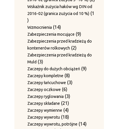
produkty
Wskaźnik zużycia haków wg DIN od
1
2016-02 (granica zużycia od 10 %)
1
produkt
14
14
Wzmocnienia
produktów
9
9
Zabezpieczenia mocujące
produktów
Zabezpieczenia przed kradzieżą do
2
2
kontenerów rolkowych
produkty
Zabezpieczenia przed kradzieżą do
3
3
Muld
produkty
9
9
Zaczepy do dużych obciążeń
8
produktów
8
Zaczepy kompletne
produktów
3
3
Zaczepy łańcuchowe
6
produkty
6
Zaczepy oczkowe
produktów
3
3
Zaczepy ryglowania
21
produkty
21
Zaczepy składane
4
produktów
4
Zaczepy wymienne
produkty
18
18
Zaczepy wywrotu
produktów
14
14
Zaczepy wywrotu, potrójne