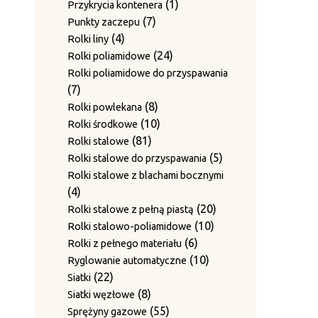
produkty
1
1
Przykrycia kontenera
7
produkt
7
Punkty zaczepu
4
produktów
4
Rolki liny
produkty
24
24
Rolki poliamidowe
produkty
Rolki poliamidowe do przyspawania
7
7
produktów
8
8
Rolki powlekana
produktów
10
10
Rolki środkowe
81
produktów
81
Rolki stalowe
produktów
5
5
Rolki stalowe do przyspawania
produktów
Rolki stalowe z blachami bocznymi
4
4
produkty
20
20
Rolki stalowe z pełną piastą
10
produktów
10
Rolki stalowo-poliamidowe
6
produktów
6
Rolki z pełnego materiału
produktów
10
10
Ryglowanie automatyczne
22
produktów
22
Siatki
produkty
8
8
Siatki węzłowe
produktów
55
55
Sprężyny gazowe