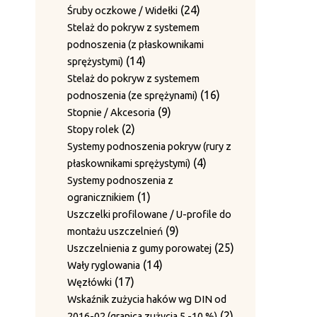
produktów
24
24
Śruby oczkowe / Widełki
produkty
Stelaż do pokryw z systemem
podnoszenia (z płaskownikami
14
14
sprężystymi)
produktów
Stelaż do pokryw z systemem
16
16
podnoszenia (ze sprężynami)
9
produktów
9
Stopnie / Akcesoria
2
produktów
2
Stopy rolek
produkty
Systemy podnoszenia pokryw (rury z
4
4
płaskownikami sprężystymi)
produkty
Systemy podnoszenia z
1
1
ogranicznikiem
produkt
Uszczelki profilowane / U-profile do
9
9
montażu uszczelnień
produktów
25
25
Uszczelnienia z gumy porowatej
14
produktów
14
Wały ryglowania
17
produktów
17
Węzłówki
produktów
Wskaźnik zużycia haków wg DIN od
2
2
2016-02 (granica zużycia 5 -10 %)