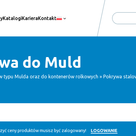
ty
Katalogi
Kariera
Kontakt
Search
owa do Muld
w typu Mulda oraz do kontenerów rolkowych
» Pokrywa stalo
zyć ceny produktów musisz być zalogowany!
LOGOWANIE