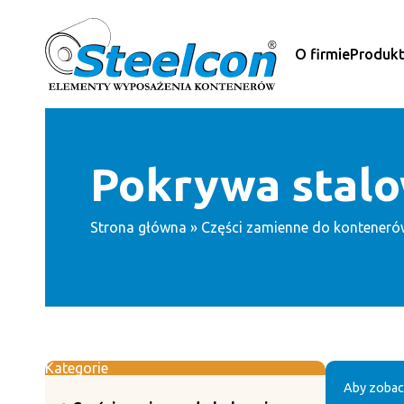
Przejdź
do
treści
O firmie
Produk
Pokrywa stal
Strona główna
»
Części zamienne do konteneró
Kategorie
Aby zobac