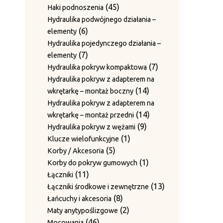
2
nakrętki zabezpieczające
produkty
45
45
Haki podnoszenia
produkty
Sworznie rolek prowadzących z
produktów
Hydraulika podwójnego działania –
1
1
blaszkami zabezpieczającymi
6
6
elementy
produkt
Sworznie ściany bocznej i
produktów
Hydraulika pojedynczego działania –
3
3
pierścienie ustalające
7
7
elementy
produkty
Sworznie z pierścieniem
produktów
7
7
Hydraulika pokryw kompaktowa
1
1
ustalającym
produktów
Hydraulika pokryw z adapterem na
produkt
Tuleje / Pierścienie prowadzące
14
14
wkrętarkę – montaż boczny
11
11
produktów
Hydraulika pokryw z adapterem na
produktów
4
4
Tuleje prowadzące (do igieł)
14
14
wkrętarkę – montaż przedni
2
produkty
2
Tuleje prowadzenia drutu
9
produktów
9
Hydraulika pokryw z wężami
6
produkty
6
Wałki prowadzenia drutu
1
produktów
1
Klucze wielofunkcyjne
12
produktów
12
Wały haków skrętnych
5
produkt
5
Korby / Akcesoria
produktów
Zestawy noży do płyt dociskowych
produktów
1
1
Korby do pokryw gumowych
15
15
11
produkt
11
Łączniki
produktów
20
20
Zestawy prowadnic
produktów
13
13
Łączniki środkowe i zewnętrzne
produktów
10
10
Zestawy przeciwnoży
8
produktów
8
Łańcuchy i akcesoria
produktów
Zestawy ścieralne bez blachy
produktów
2
2
Maty anytypoślizgowe
1
1
grzebieniowej
46
produkty
46
Mocowania