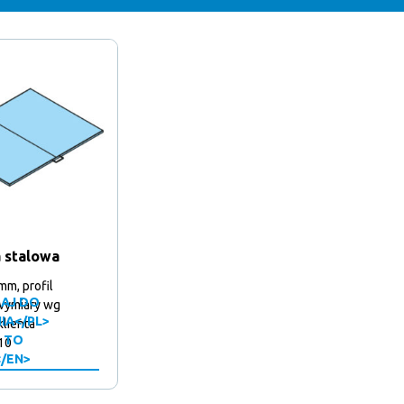
 stalowa
mm, profil
AJ DO
wymiary wg
IA</PL>
klienta
 TO
10
</EN>