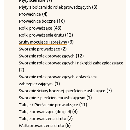
7
Płyty ścieralne
produktów
3
3
Płyty z bolcami do rolek prowadzących
4
produkty
4
Prowadnice
produkty
16
16
Prowadnice boczne
43
produktów
43
Rolki prowadzące
produkty
12
12
Rolki prowadzenia drutu
produktów
3
3
Śruby mocujące i sprężyny
2
produkty
2
Sworznie prowadzące
produkty
12
12
Sworznie rolek prowadzących
produktów
Sworznie rolek prowadzących i nakrętki zabezpieczające
2
2
produkty
Sworznie rolek prowadzących z blaszkami
1
1
zabezpieczającymi
produkt
3
3
Sworznie ściany bocznej i pierścienie ustalające
1
produkty
1
Sworznie z pierścieniem ustalającym
11
produkt
11
Tuleje / Pierścienie prowadzące
4
produktów
4
Tuleje prowadzące (do igieł)
2
produkty
2
Tuleje prowadzenia drutu
6
produkty
6
Wałki prowadzenia drutu