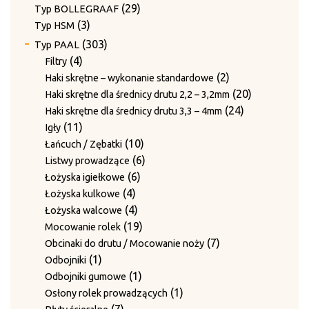
produktów
29
29
Typ BOLLEGRAAF
3
produktów
3
Typ HSM
produkty
303
303
Typ PAAL
produkty
4
4
Filtry
produkty
2
2
Haki skrętne – wykonanie standardowe
produkty
20
20
Haki skrętne dla średnicy drutu 2,2 – 3,2mm
24
produktów
24
Haki skrętne dla średnicy drutu 3,3 – 4mm
11
produkty
11
Igły
produktów
10
10
Łańcuch / Zębatki
produktów
6
6
Listwy prowadzące
6
produktów
6
Łożyska igiełkowe
4
produktów
4
Łożyska kulkowe
produkty
4
4
Łożyska walcowe
produkty
19
19
Mocowanie rolek
produktów
7
7
Obcinaki do drutu / Mocowanie noży
1
produktów
1
Odbojniki
produkt
1
1
Odbojniki gumowe
produkt
1
1
Osłony rolek prowadzących
7
produkt