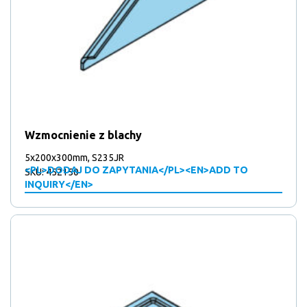
Wzmocnienie z blachy
5x200x300mm, S235JR
<PL>DODAJ DO ZAPYTANIA</PL><EN>ADD TO
SKU: 452150
INQUIRY</EN>