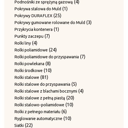
produktów
4
4
Podnośniki ze sprężyną gazową
1
produkty
1
Pokrywa stalowa do Muld
25
produkt
25
Pokrywy DURAFLEX
produktów
3
3
Pokrywy gumowane rolowane do Muld
1
produkty
1
Przykrycia kontenera
7
produkt
7
Punkty zaczepu
4
produktów
4
Rolki liny
produkty
24
24
Rolki poliamidowe
produkty
7
7
Rolki poliamidowe do przyspawania
8
produktów
8
Rolki powlekana
produktów
10
10
Rolki środkowe
81
produktów
81
Rolki stalowe
produktów
5
5
Rolki stalowe do przyspawania
produktów
4
4
Rolki stalowe z blachami bocznymi
20
produkty
20
Rolki stalowe z pełną piastą
10
produktów
10
Rolki stalowo-poliamidowe
6
produktów
6
Rolki z pełnego materiału
produktów
10
10
Ryglowanie automatyczne
22
produktów
22
Siatki