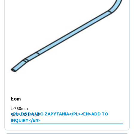
Łom
L-750mm
<PL>DODAJ DO ZAPYTANIA</PL><EN>ADD TO
SKU: 45211306
INQUIRY</EN>