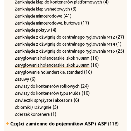
produkty
4
4
Zamknięcia klap do kontenerów platformowych
3
produkty
3
Zamknięcia klap wahadłowych
41
produkty
41
Zamknięcia mimośrodowe
produktów
17
17
Zamknięcia mimośrodowe, burtowe
4
produktów
4
Zamknięcia pokryw
produkty
27
27
Zamknięcia z dźwignią do centralnego ryglowania M12
1
pro
1
Zamknięcia z dźwignią do centralnego ryglowania M14
prod
25
25
Zamknięcia z dźwignią do centralnego ryglowania M16
16
pro
16
Zaryglowania holenderskie, skok 100mm
produktów
16
16
Zaryglowania holenderskie, skok 200mm
16
produktów
16
Zaryglowanie holenderskie, standard
6
produktów
6
Zasuwy
produktów
24
24
Zawiasy do kontenerów rolkowych
produkty
10
10
Zawiasy do kontenerów typu Mulda
6
produktów
6
Zawleczki sprężyste i akcesoria
5
produktów
5
Zbiorniki / Dźwignie
1
produktów
1
Zderzak kontenera
produkt
118
Części zamienne do pojemników ASP i ASF
118
produ
5
5