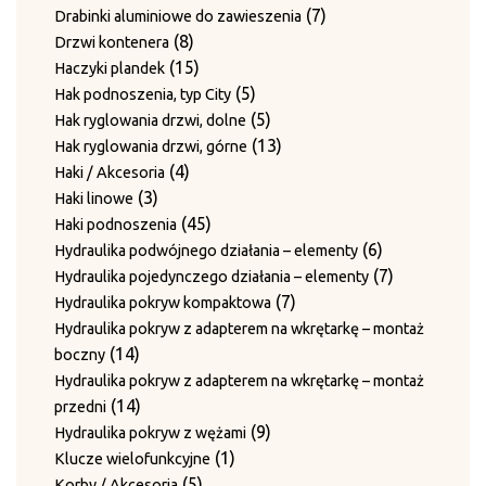
7
Płyty ścieralne
produktów
7
7
Drabinki aluminiowe do zawieszenia
produktów
3
3
Płyty z bolcami do rolek prowadzących
8
produktów
8
Drzwi kontenera
4
produkty
4
Prowadnice
produktów
15
15
Haczyki plandek
produkty
16
16
Prowadnice boczne
produktów
5
5
Hak podnoszenia, typ City
43
produktów
43
Rolki prowadzące
produktów
5
5
Hak ryglowania drzwi, dolne
produkty
12
12
Rolki prowadzenia drutu
produktów
13
13
Hak ryglowania drzwi, górne
produktów
3
3
Śruby mocujące i sprężyny
4
produktów
4
Haki / Akcesoria
2
produkty
2
Sworznie prowadzące
3
produkty
3
Haki linowe
produkty
12
12
Sworznie rolek prowadzących
produkty
45
45
Haki podnoszenia
produktów
Sworznie rolek prowadzących i nakrętki zabezpieczające
produktów
6
6
Hydraulika podwójnego działania – elementy
2
2
produktów
7
7
Hydraulika pojedynczego działania – elementy
produkty
Sworznie rolek prowadzących z blaszkami
7
produktów
7
Hydraulika pokryw kompaktowa
1
1
zabezpieczającymi
produktów
Hydraulika pokryw z adapterem na wkrętarkę – montaż
produkt
3
3
Sworznie ściany bocznej i pierścienie ustalające
14
14
boczny
1
produkty
1
Sworznie z pierścieniem ustalającym
produktów
Hydraulika pokryw z adapterem na wkrętarkę – montaż
11
produkt
11
Tuleje / Pierścienie prowadzące
14
14
przedni
4
produktów
4
Tuleje prowadzące (do igieł)
produktów
9
9
Hydraulika pokryw z wężami
2
produkty
2
Tuleje prowadzenia drutu
1
produktów
1
Klucze wielofunkcyjne
6
produkty
6
Wałki prowadzenia drutu
5
produkt
5
Korby / Akcesoria