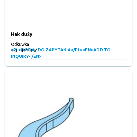
Hak duży
Odkuwka
<PL>DODAJ DO ZAPYTANIA</PL><EN>ADD TO
SKU: 45211301
INQUIRY</EN>