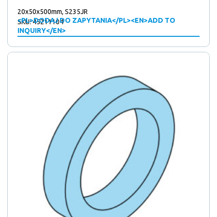
20x50x500mm, S235JR
<PL>DODAJ DO ZAPYTANIA</PL><EN>ADD TO
SKU: 45211104
INQUIRY</EN>