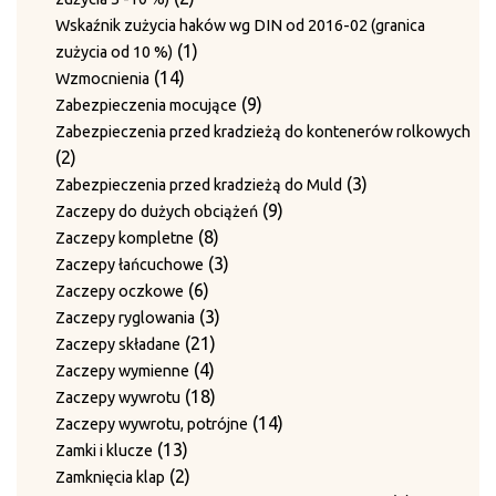
produkty
Wskaźnik zużycia haków wg DIN od 2016-02 (granica
1
1
zużycia od 10 %)
14
produkt
14
Wzmocnienia
produktów
9
9
Zabezpieczenia mocujące
produktów
Zabezpieczenia przed kradzieżą do kontenerów rolkowych
2
2
produkty
3
3
Zabezpieczenia przed kradzieżą do Muld
9
produkty
9
Zaczepy do dużych obciążeń
8
produktów
8
Zaczepy kompletne
produktów
3
3
Zaczepy łańcuchowe
6
produkty
6
Zaczepy oczkowe
produktów
3
3
Zaczepy ryglowania
21
produkty
21
Zaczepy składane
4
produktów
4
Zaczepy wymienne
produkty
18
18
Zaczepy wywrotu
produktów
14
14
Zaczepy wywrotu, potrójne
13
produktów
13
Zamki i klucze
produktów
2
2
Zamknięcia klap