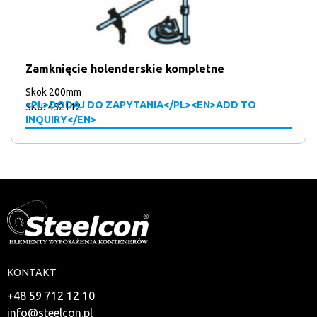
Zamknięcie holenderskie kompletne
Skok 200mm
<PL>DODAJ DO ZAPYTANIA</PL><EN>ADD TO
SKU: 452112
INQUIRY</EN>
KONTAKT
+48 59 712 12 10
info@steelcon.pl