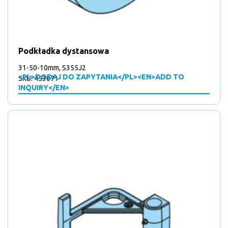
Podkładka dystansowa
31-50-10mm, S355J2
<PL>DODAJ DO ZAPYTANIA</PL><EN>ADD TO
SKU: 453071
INQUIRY</EN>