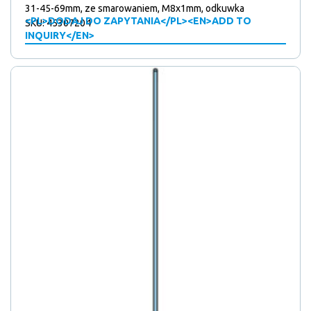
31-45-69mm, ze smarowaniem, M8x1mm, odkuwka
<PL>DODAJ DO ZAPYTANIA</PL><EN>ADD TO
SKU: 45307204
INQUIRY</EN>