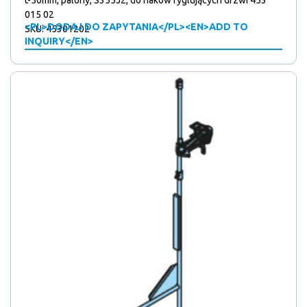
t-50mm, palony, S355J2, do haków ryglujących drzwi 453
015 02
<PL>DODAJ DO ZAPYTANIA</PL><EN>ADD TO
SKU: 45301202
INQUIRY</EN>