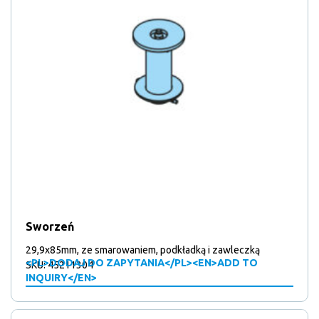
Sworzeń
29,9x85mm, ze smarowaniem, podkładką i zawleczką
<PL>DODAJ DO ZAPYTANIA</PL><EN>ADD TO
SKU: 45211304
INQUIRY</EN>