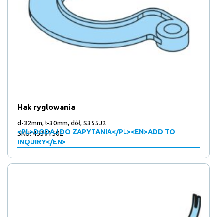
Hak ryglowania
d-32mm, t-30mm, dół, S355J2
<PL>DODAJ DO ZAPYTANIA</PL><EN>ADD TO
SKU: 45301502
INQUIRY</EN>