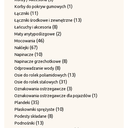
12
produktów
12
Wały haków skrętnych
produktów
1
1
Korby do pokryw gumowych
produktów
15
15
Zestawy noży do płyt dociskowych
11
produkt
11
Łączniki
20
produktów
20
Zestawy prowadnic
produktów
13
13
Łączniki środkowe i zewnętrzne
produktów
10
10
Zestawy przeciwnoży
8
produktów
8
Łańcuchy i akcesoria
produktów
1
1
Zestawy ścieralne bez blachy grzebieniowej
produktów
2
2
Maty anytypoślizgowe
produkt
12
12
Zestawy ścieralne do 4-krotnego przewiązania
46
produkty
46
Mocowania
9
produk
9
Zgarniacza
67
produktów
67
Naklejki
produktów
produktów
10
10
Napinacze
produktów
8
8
Napinacze grzechotkowe
8
produktów
8
Odprowadzanie wody
produktów
13
13
Osie do rolek poliamidowych
31
produktów
31
Osie do rolek stalowych
produktów
3
3
Oznakowania ostrzegawcze
produkty
1
1
Oznakowania ostrzegawcze dla pojazdów
35
produkt
35
Plandeki
produktów
10
10
Płaskowniki sprężyste
8
produktów
8
Podesty składane
13
produktów
13
Podnośniki