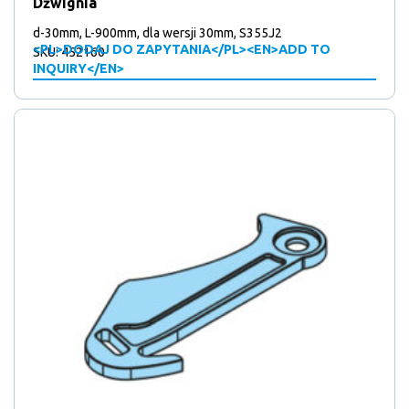
Dźwignia
d-30mm, L-900mm, dla wersji 30mm, S355J2
<PL>DODAJ DO ZAPYTANIA</PL><EN>ADD TO
SKU: 452160
INQUIRY</EN>