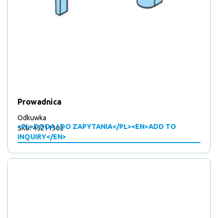
Prowadnica
Odkuwka
<PL>DODAJ DO ZAPYTANIA</PL><EN>ADD TO
SKU: 45211302
INQUIRY</EN>