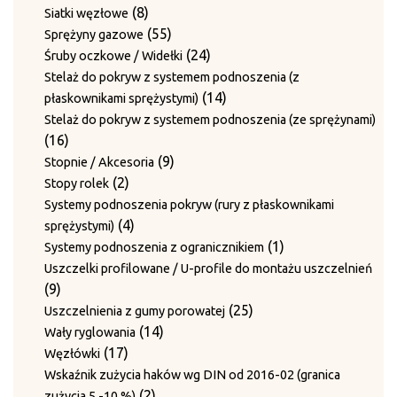
produkty
8
8
Siatki węzłowe
produktów
55
55
Sprężyny gazowe
produktów
24
24
Śruby oczkowe / Widełki
produkty
Stelaż do pokryw z systemem podnoszenia (z
14
14
płaskownikami sprężystymi)
produktów
Stelaż do pokryw z systemem podnoszenia (ze sprężynami)
16
16
produktów
9
9
Stopnie / Akcesoria
2
produktów
2
Stopy rolek
produkty
Systemy podnoszenia pokryw (rury z płaskownikami
4
4
sprężystymi)
produkty
1
1
Systemy podnoszenia z ogranicznikiem
produkt
Uszczelki profilowane / U-profile do montażu uszczelnień
9
9
produktów
25
25
Uszczelnienia z gumy porowatej
14
produktów
14
Wały ryglowania
17
produktów
17
Węzłówki
produktów
Wskaźnik zużycia haków wg DIN od 2016-02 (granica
2
2
zużycia 5 -10 %)