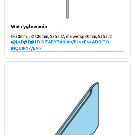
Wał ryglowania
D-30mm, L-2500mm, S355J2, dla wersji 30mm, S355J2
<PL>DODAJ DO ZAPYTANIA</PL><EN>ADD TO
SKU: 452140
INQUIRY</EN>