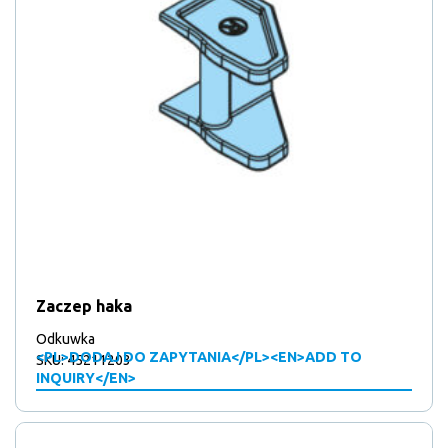
Zaczep haka
Odkuwka
<PL>DODAJ DO ZAPYTANIA</PL><EN>ADD TO
SKU: 45211203
INQUIRY</EN>