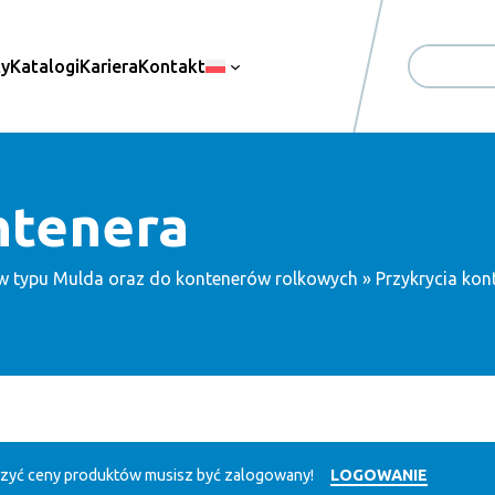
ty
Katalogi
Kariera
Kontakt
Search
ntenera
w typu Mulda oraz do kontenerów rolkowych
» Przykrycia kon
zyć ceny produktów musisz być zalogowany!
LOGOWANIE