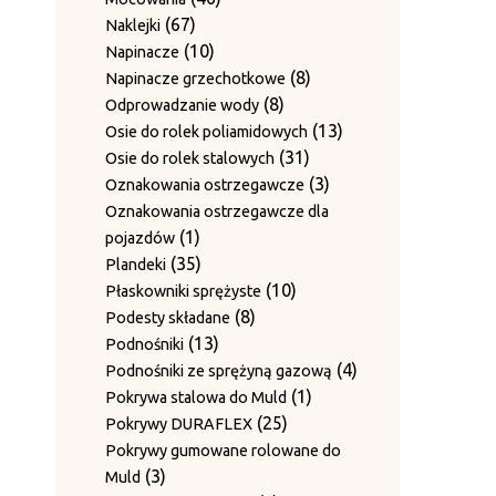
produkt
Zestawy ścieralne do 4-krotnego
67
produktów
67
Naklejki
12
12
przewiązania
produktów
10
10
Napinacze
9
produktów
9
Zgarniacza
produktów
8
8
Napinacze grzechotkowe
produktów
8
produktów
8
Odprowadzanie wody
produktów
13
13
Osie do rolek poliamidowych
31
produktów
31
Osie do rolek stalowych
produktów
3
3
Oznakowania ostrzegawcze
produkty
Oznakowania ostrzegawcze dla
1
1
pojazdów
produkt
35
35
Plandeki
produktów
10
10
Płaskowniki sprężyste
8
produktów
8
Podesty składane
13
produktów
13
Podnośniki
produktów
4
4
Podnośniki ze sprężyną gazową
1
produkty
1
Pokrywa stalowa do Muld
25
produkt
25
Pokrywy DURAFLEX
produktów
Pokrywy gumowane rolowane do
3
3
Muld