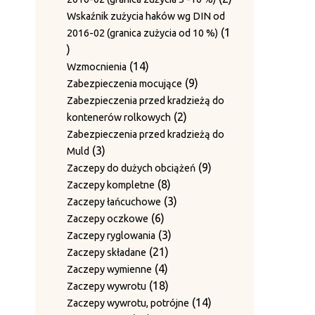
produkty
Wskaźnik zużycia haków wg DIN od
1
2016-02 (granica zużycia od 10 %)
1
produkt
14
14
Wzmocnienia
produktów
9
9
Zabezpieczenia mocujące
produktów
Zabezpieczenia przed kradzieżą do
2
2
kontenerów rolkowych
produkty
Zabezpieczenia przed kradzieżą do
3
3
Muld
produkty
9
9
Zaczepy do dużych obciążeń
8
produktów
8
Zaczepy kompletne
produktów
3
3
Zaczepy łańcuchowe
6
produkty
6
Zaczepy oczkowe
produktów
3
3
Zaczepy ryglowania
21
produkty
21
Zaczepy składane
4
produktów
4
Zaczepy wymienne
produkty
18
18
Zaczepy wywrotu
produktów
14
14
Zaczepy wywrotu, potrójne