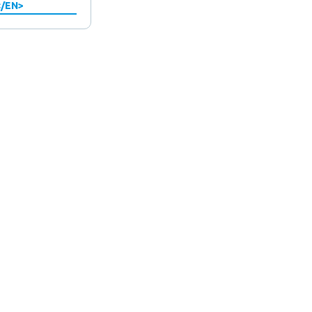
</EN>