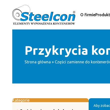
Przejdź
do
treści
O firmie
Produk
Przykrycia ko
Strona główna
»
Części zamienne do konteneró
Kategorie
Aby zobac