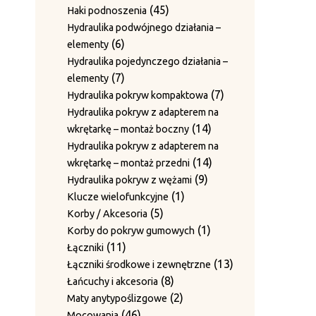
2
nakrętki zabezpieczające
produkty
45
45
Haki podnoszenia
produkty
Sworznie rolek prowadzących z
produktów
Hydraulika podwójnego działania –
1
1
blaszkami zabezpieczającymi
6
6
elementy
produkt
Sworznie ściany bocznej i
produktów
Hydraulika pojedynczego działania –
3
3
pierścienie ustalające
7
7
elementy
produkty
Sworznie z pierścieniem
produktów
7
7
Hydraulika pokryw kompaktowa
1
1
ustalającym
produktów
Hydraulika pokryw z adapterem na
produkt
Tuleje / Pierścienie prowadzące
14
14
wkrętarkę – montaż boczny
11
11
produktów
Hydraulika pokryw z adapterem na
produktów
4
4
Tuleje prowadzące (do igieł)
14
14
wkrętarkę – montaż przedni
2
produkty
2
Tuleje prowadzenia drutu
9
produktów
9
Hydraulika pokryw z wężami
6
produkty
6
Wałki prowadzenia drutu
1
produktów
1
Klucze wielofunkcyjne
12
produktów
12
Wały haków skrętnych
5
produkt
5
Korby / Akcesoria
produktów
Zestawy noży do płyt dociskowych
produktów
1
1
Korby do pokryw gumowych
15
15
11
produkt
11
Łączniki
produktów
20
20
Zestawy prowadnic
produktów
13
13
Łączniki środkowe i zewnętrzne
produktów
10
10
Zestawy przeciwnoży
8
produktów
8
Łańcuchy i akcesoria
produktów
Zestawy ścieralne bez blachy
produktów
2
2
Maty anytypoślizgowe
1
1
grzebieniowej
46
produkty
46
Mocowania