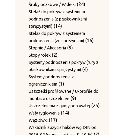
produktów
24
24
Śruby oczkowe / Widełki
produkty
Stelaż do pokryw z systemem
podnoszenia (z płaskownikami
14
14
sprężystymi)
produktów
Stelaż do pokryw z systemem
16
16
podnoszenia (ze sprężynami)
9
produktów
9
Stopnie / Akcesoria
2
produktów
2
Stopy rolek
produkty
Systemy podnoszenia pokryw (rury z
4
4
płaskownikami sprężystymi)
produkty
Systemy podnoszenia z
1
1
ogranicznikiem
produkt
Uszczelki profilowane / U-profile do
9
9
montażu uszczelnień
produktów
25
25
Uszczelnienia z gumy porowatej
14
produktów
14
Wały ryglowania
17
produktów
17
Węzłówki
produktów
Wskaźnik zużycia haków wg DIN od
2
2
2016-02 (granica zużycia 5 -10 %)