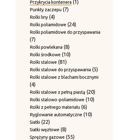
produkty
1
1
Przykrycia kontenera
7
produkt
7
Punkty zaczepu
4
produktów
4
Rolki liny
produkty
24
24
Rolki poliamidowe
produkty
Rolki poliamidowe do przyspawania
7
7
produktów
8
8
Rolki powlekana
produktów
10
10
Rolki środkowe
81
produktów
81
Rolki stalowe
produktów
5
5
Rolki stalowe do przyspawania
produktów
Rolki stalowe z blachami bocznymi
4
4
produkty
20
20
Rolki stalowe z pełną piastą
10
produktów
10
Rolki stalowo-poliamidowe
6
produktów
6
Rolki z pełnego materiału
produktów
10
10
Ryglowanie automatyczne
22
produktów
22
Siatki
produkty
8
8
Siatki węzłowe
produktów
55
55
Sprężyny gazowe