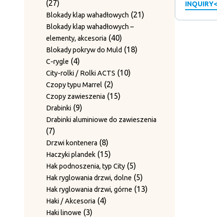
27
27
INQUIRY
produkty
19
19
Mocowanie rolek
produktów
21
21
Blokady klap wahadłowych
produktów
Obcinaki do drutu / Mocowanie
produktów
Blokady klap wahadłowych –
7
7
noży
40
40
elementy, akcesoria
produktów
1
1
Odbojniki
produktów
18
18
Blokady pokryw do Muld
produkt
1
1
Odbojniki gumowe
4
produktów
4
C-rygle
produkt
1
1
Osłony rolek prowadzących
produkty
10
10
City-rolki / Rolki ACTS
7
produkt
7
Płyty ścieralne
2
produktów
2
Czopy typu Marrel
produktów
Płyty z bolcami do rolek
produkty
15
15
Czopy zawieszenia
3
3
prowadzących
9
produktów
9
Drabinki
4
produkty
4
Prowadnice
produktów
Drabinki aluminiowe do zawieszenia
produkty
16
16
Prowadnice boczne
7
7
43
produktów
43
Rolki prowadzące
produktów
8
8
Drzwi kontenera
produkty
12
12
Rolki prowadzenia drutu
produktów
15
15
Haczyki plandek
produktów
3
3
Śruby mocujące i sprężyny
produktów
5
5
Hak podnoszenia, typ City
2
produkty
2
Sworznie prowadzące
produktów
5
5
Hak ryglowania drzwi, dolne
produkty
12
Sworznie rolek prowadzących
produktów
13
13
Hak ryglowania drzwi, górne
12
4
produktów
4
Haki / Akcesoria
produktów
Sworznie rolek prowadzących i
3
produkty
3
Haki linowe
2