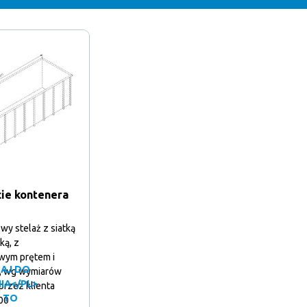
cie kontenera
wy stelaż z siatką
ką, z
wym prętem i
AJ DO
, wg wymiarów
IA</PL>
przez klienta
 TO
00