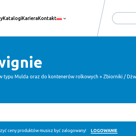
ty
Katalogi
Kariera
Kontakt
Search
wignie
w typu Mulda oraz do kontenerów rolkowych
» Zbiorniki / Dźw
zyć ceny produktów musisz być zalogowany!
LOGOWANIE