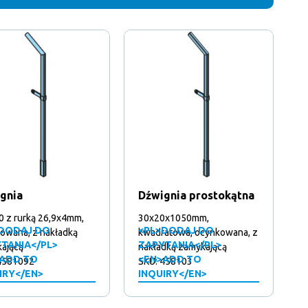
gnia
Dźwignia prostokątna
0 z rurką 26,9x4mm,
30x20x1050mm,
DODAJ DO
<PL>DODAJ DO
owana, z nakładką
kwadratowa, ocynkowana, z
TANIA</PL>
ZAPYTANIA</PL>
ającą
nakładką zamykającą
ADD TO
<EN>ADD TO
4581092
SKU: 458103
IRY</EN>
INQUIRY</EN>