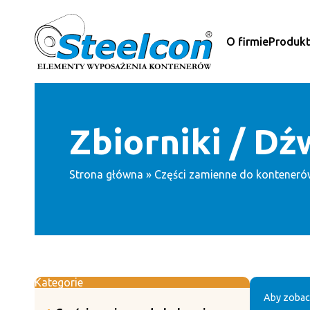
Przejdź
do
treści
O firmie
Produk
Zbiorniki / Dź
Strona główna
»
Części zamienne do konteneró
Kategorie
Aby zobac