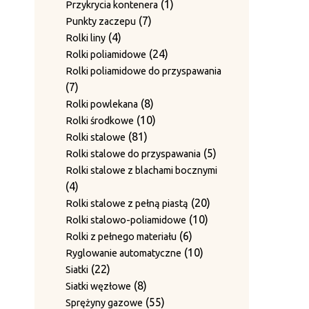
produkty
1
1
Przykrycia kontenera
7
produkt
7
Punkty zaczepu
4
produktów
4
Rolki liny
produkty
24
24
Rolki poliamidowe
produkty
Rolki poliamidowe do przyspawania
7
7
produktów
8
8
Rolki powlekana
produktów
10
10
Rolki środkowe
81
produktów
81
Rolki stalowe
produktów
5
5
Rolki stalowe do przyspawania
produktów
Rolki stalowe z blachami bocznymi
4
4
produkty
20
20
Rolki stalowe z pełną piastą
10
produktów
10
Rolki stalowo-poliamidowe
6
produktów
6
Rolki z pełnego materiału
produktów
10
10
Ryglowanie automatyczne
22
produktów
22
Siatki
produkty
8
8
Siatki węzłowe
produktów
55
55
Sprężyny gazowe