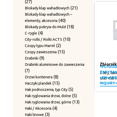
27
27
produkty
19
19
Mocowanie rolek
produktów
21
21
Blokady klap wahadłowych
produktów
Obcinaki do drutu / Mocowanie
produktów
Blokady klap wahadłowych –
7
7
noży
40
40
elementy, akcesoria
produktów
1
1
Odbojniki
produktów
18
18
Blokady pokryw do Muld
produkt
1
1
Odbojniki gumowe
4
produktów
4
C-rygle
produkt
1
1
Osłony rolek prowadzących
produkty
10
10
City-rolki / Rolki ACTS
7
produkt
7
Płyty ścieralne
2
produktów
2
Czopy typu Marrel
produktów
Płyty z bolcami do rolek
produkty
15
15
Czopy zawieszenia
3
3
prowadzących
9
produktów
9
Drabinki
4
produkty
4
Prowadnice
produktów
Zbiornik 
Drabinki aluminiowe do zawieszenia
produkty
16
<PL>DOD
16
Prowadnice boczne
7
7
ZAPYTAN
43
produktów
3 litry, la
43
Rolki prowadzące
produktów
8
8
Drzwi kontenera
<EN>ADD
SKU: 4581
produkty
12
12
Rolki prowadzenia drutu
produktów
15
15
INQUIRY
Haczyki plandek
produktów
3
3
Śruby mocujące i sprężyny
produktów
5
5
Hak podnoszenia, typ City
2
produkty
2
Sworznie prowadzące
produktów
5
5
Hak ryglowania drzwi, dolne
produkty
12
Sworznie rolek prowadzących
produktów
13
13
Hak ryglowania drzwi, górne
12
4
produktów
4
Haki / Akcesoria
produktów
Sworznie rolek prowadzących i
3
produkty
3
Haki linowe
2