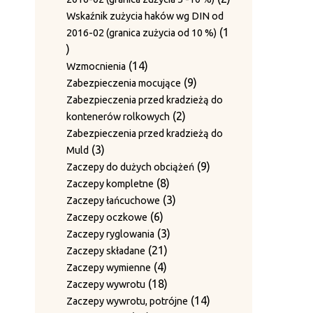
produkty
Wskaźnik zużycia haków wg DIN od
1
2016-02 (granica zużycia od 10 %)
1
produkt
14
14
Wzmocnienia
produktów
9
9
Zabezpieczenia mocujące
produktów
Zabezpieczenia przed kradzieżą do
2
2
kontenerów rolkowych
produkty
Zabezpieczenia przed kradzieżą do
3
3
Muld
produkty
9
9
Zaczepy do dużych obciążeń
8
produktów
8
Zaczepy kompletne
produktów
3
3
Zaczepy łańcuchowe
6
produkty
6
Zaczepy oczkowe
produktów
3
3
Zaczepy ryglowania
21
produkty
21
Zaczepy składane
4
produktów
4
Zaczepy wymienne
produkty
18
18
Zaczepy wywrotu
produktów
14
14
Zaczepy wywrotu, potrójne