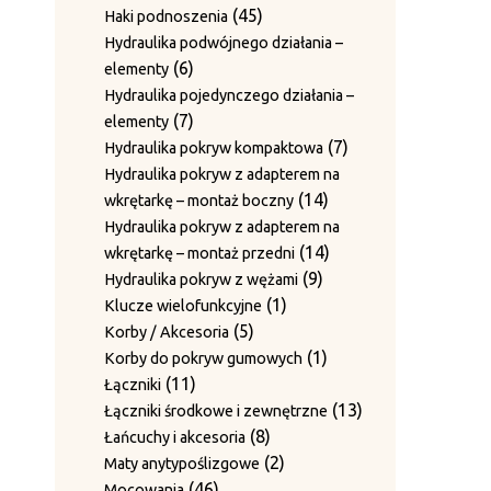
2
nakrętki zabezpieczające
produkty
45
45
Haki podnoszenia
produkty
Sworznie rolek prowadzących z
produktów
Hydraulika podwójnego działania –
1
1
blaszkami zabezpieczającymi
6
6
elementy
produkt
Sworznie ściany bocznej i
produktów
Hydraulika pojedynczego działania –
3
3
pierścienie ustalające
7
7
elementy
produkty
Sworznie z pierścieniem
produktów
7
7
Hydraulika pokryw kompaktowa
1
1
ustalającym
produktów
Hydraulika pokryw z adapterem na
produkt
Tuleje / Pierścienie prowadzące
14
14
wkrętarkę – montaż boczny
11
11
produktów
Hydraulika pokryw z adapterem na
produktów
4
4
Tuleje prowadzące (do igieł)
14
14
wkrętarkę – montaż przedni
2
produkty
2
Tuleje prowadzenia drutu
9
produktów
9
Hydraulika pokryw z wężami
6
produkty
6
Wałki prowadzenia drutu
1
produktów
1
Klucze wielofunkcyjne
12
produktów
12
Wały haków skrętnych
5
produkt
5
Korby / Akcesoria
produktów
Zestawy noży do płyt dociskowych
produktów
1
1
Korby do pokryw gumowych
15
15
11
produkt
11
Łączniki
produktów
20
20
Zestawy prowadnic
produktów
13
13
Łączniki środkowe i zewnętrzne
produktów
10
10
Zestawy przeciwnoży
8
produktów
8
Łańcuchy i akcesoria
produktów
Zestawy ścieralne bez blachy
produktów
2
2
Maty anytypoślizgowe
1
1
grzebieniowej
46
produkty
46
Mocowania