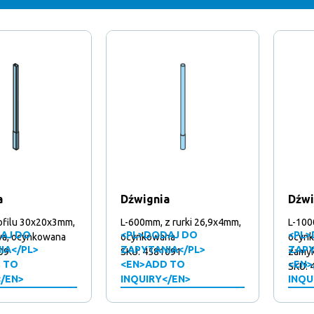
a
Dźwignia
Dźwi
rofilu 30x20x3mm,
L-600mm, z rurki 26,9x4mm,
L-100
AJ DO
<PL>DODAJ DO
<PL>
a, ocynkowana
ocynkowana
ocynk
IA</PL>
ZAPYTANIA</PL>
ZAPY
09
SKU: 4581091
zamyk
 TO
<EN>ADD TO
<EN>
SKU: 
</EN>
INQUIRY</EN>
INQU