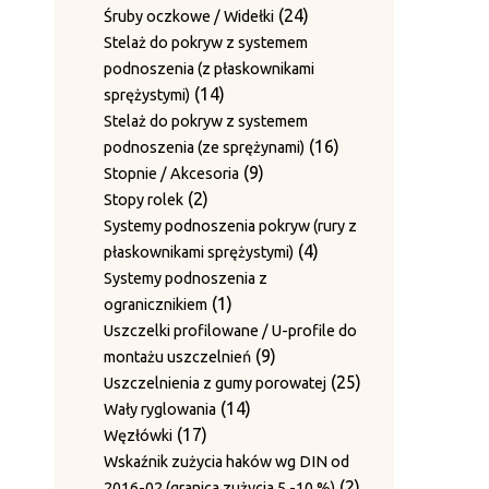
produktów
24
24
Śruby oczkowe / Widełki
produkty
Stelaż do pokryw z systemem
podnoszenia (z płaskownikami
14
14
sprężystymi)
produktów
Stelaż do pokryw z systemem
16
16
podnoszenia (ze sprężynami)
9
produktów
9
Stopnie / Akcesoria
2
produktów
2
Stopy rolek
produkty
Systemy podnoszenia pokryw (rury z
4
4
płaskownikami sprężystymi)
produkty
Systemy podnoszenia z
1
1
ogranicznikiem
produkt
Uszczelki profilowane / U-profile do
9
9
montażu uszczelnień
produktów
25
25
Uszczelnienia z gumy porowatej
14
produktów
14
Wały ryglowania
17
produktów
17
Węzłówki
produktów
Wskaźnik zużycia haków wg DIN od
2
2
2016-02 (granica zużycia 5 -10 %)