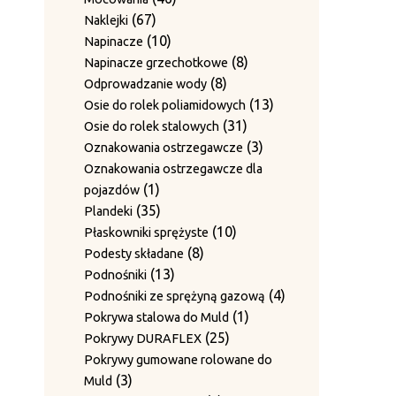
produkt
Zestawy ścieralne do 4-krotnego
67
produktów
67
Naklejki
12
12
przewiązania
produktów
10
10
Napinacze
9
produktów
9
Zgarniacza
produktów
8
8
Napinacze grzechotkowe
produktów
8
produktów
8
Odprowadzanie wody
produktów
13
13
Osie do rolek poliamidowych
31
produktów
31
Osie do rolek stalowych
produktów
3
3
Oznakowania ostrzegawcze
produkty
Oznakowania ostrzegawcze dla
1
1
pojazdów
produkt
35
35
Plandeki
produktów
10
10
Płaskowniki sprężyste
8
produktów
8
Podesty składane
13
produktów
13
Podnośniki
produktów
4
4
Podnośniki ze sprężyną gazową
1
produkty
1
Pokrywa stalowa do Muld
25
produkt
25
Pokrywy DURAFLEX
produktów
Pokrywy gumowane rolowane do
3
3
Muld