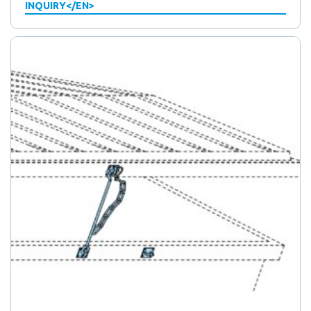
INQUIRY</EN>
8
producten
8
Volledige bijlagen
producten
1
1
Waarschuwingsborden voor voertuigen
3
product
3
Waarschuwingsmarkeringen
8
producten
8
Waterafvoer
producten
21
21
Zwenkklep vergrendelingen
producten
40
40
Zwenklipsloten – onderdelen, accessoires
8
producten
8
Brandweerwielen
producten
10
10
Staal-polyamidewielen
81
producten
81
Stalen wielen
producten