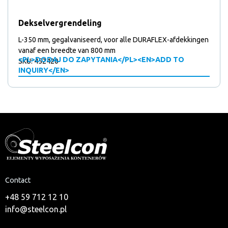
Dekselvergrendeling
L-350 mm, gegalvaniseerd, voor alle DURAFLEX-afdekkingen
vanaf een breedte van 800 mm
<PL>DODAJ DO ZAPYTANIA</PL><EN>ADD TO
SKU: 452420
INQUIRY</EN>
Contact
+48 59 712 12 10
info@steelcon.pl