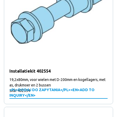
Installatiekit 402554
19,2x80mm, voor wielen met D-200mm en kogellagers, met
as, drukmoer en 2 bussen
<PL>DODAJ DO ZAPYTANIA</PL><EN>ADD TO
SKU: 402554
INQUIRY</EN>