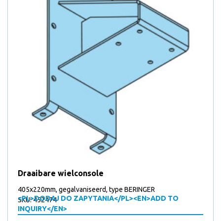
Draaibare wielconsole
405x220mm, gegalvaniseerd, type BERINGER
<PL>DODAJ DO ZAPYTANIA</PL><EN>ADD TO
SKU: 452474
INQUIRY</EN>