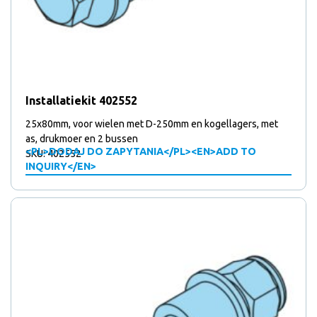
Installatiekit 402552
25x80mm, voor wielen met D-250mm en kogellagers, met
as, drukmoer en 2 bussen
<PL>DODAJ DO ZAPYTANIA</PL><EN>ADD TO
SKU: 402552
INQUIRY</EN>