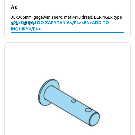
As
30x365mm, gegalvaniseerd, met M10 draad, BERINGER type
<PL>DODAJ DO ZAPYTANIA</PL><EN>ADD TO
SKU: 452479
INQUIRY</EN>