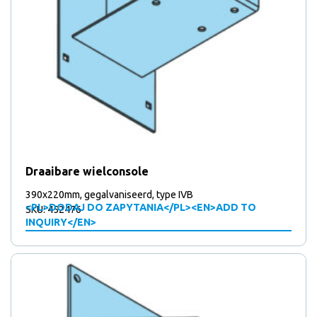
Draaibare wielconsole
390x220mm, gegalvaniseerd, type IVB
<PL>DODAJ DO ZAPYTANIA</PL><EN>ADD TO
SKU: 452476
INQUIRY</EN>