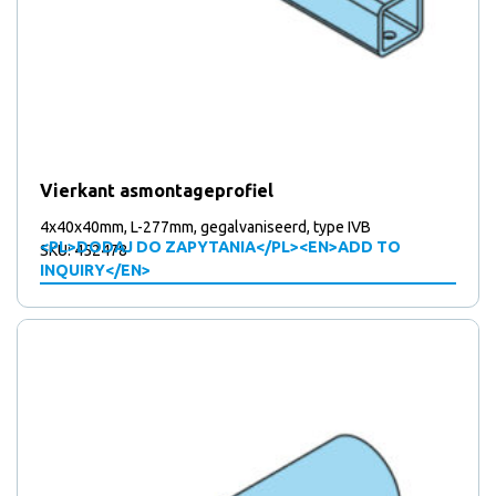
Vierkant asmontageprofiel
4x40x40mm, L-277mm, gegalvaniseerd, type IVB
<PL>DODAJ DO ZAPYTANIA</PL><EN>ADD TO
SKU: 452478
INQUIRY</EN>