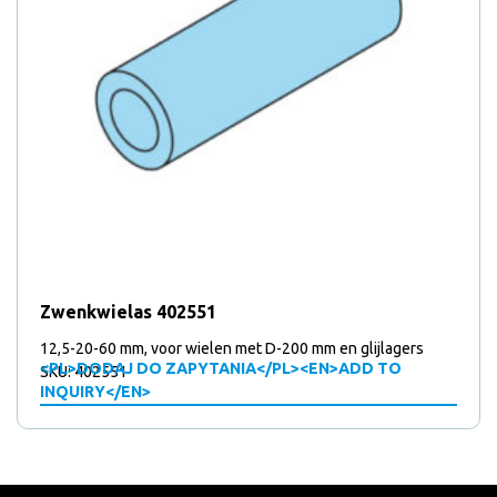
Zwenkwielas 402551
12,5-20-60 mm, voor wielen met D-200 mm en glijlagers
<PL>DODAJ DO ZAPYTANIA</PL><EN>ADD TO
SKU: 402551
INQUIRY</EN>