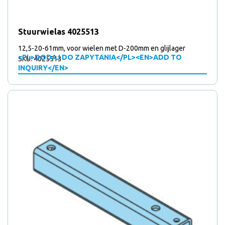
Stuurwielas 4025513
12,5-20-61mm, voor wielen met D-200mm en glijlager
<PL>DODAJ DO ZAPYTANIA</PL><EN>ADD TO
SKU: 4025513
INQUIRY</EN>