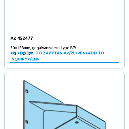
As 452477
30x128mm, gegalvaniseerd, type IVB
<PL>DODAJ DO ZAPYTANIA</PL><EN>ADD TO
SKU: 452477
INQUIRY</EN>