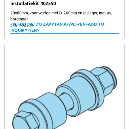
Installatiekit 402550
20x80mm, voor wielen met D-200mm en glijlager, met as,
borgmoer
<PL>DODAJ DO ZAPYTANIA</PL><EN>ADD TO
SKU: 402550
INQUIRY</EN>