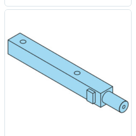
8
producten
8
Volledige bijlagen
producten
1
1
Waarschuwingsborden voor voertuigen
3
product
3
Waarschuwingsmarkeringen
8
producten
8
Waterafvoer
producten
21
21
Zwenkklep vergrendelingen
producten
40
40
Zwenklipsloten – onderdelen, accessoires
8
producten
8
Brandweerwielen
producten
10
10
Staal-polyamidewielen
81
producten
81
Stalen wielen
producten