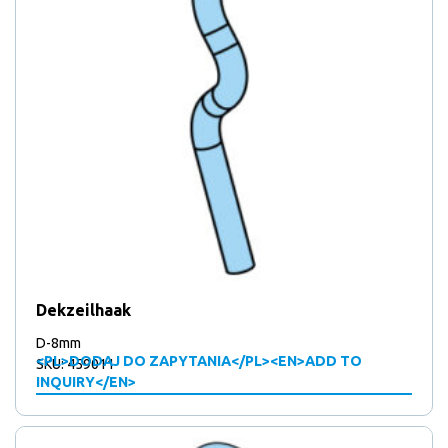
Dekzeilhaak
D-8mm
<PL>DODAJ DO ZAPYTANIA</PL><EN>ADD TO
SKU: 459011
INQUIRY</EN>