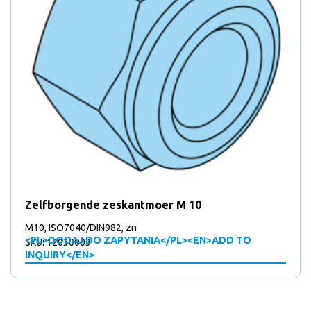
Zelfborgende zeskantmoer M 10
M10, ISO7040/DIN982, zn
<PL>DODAJ DO ZAPYTANIA</PL><EN>ADD TO
SKU: 12030003
INQUIRY</EN>