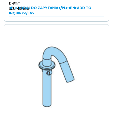
D-8mm
<PL>DODAJ DO ZAPYTANIA</PL><EN>ADD TO
SKU: 459030
INQUIRY</EN>