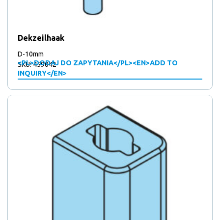
Dekzeilhaak
D-10mm
<PL>DODAJ DO ZAPYTANIA</PL><EN>ADD TO
SKU: 459042
INQUIRY</EN>