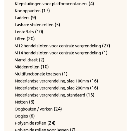
producten
4
4
Klepsluitingen voor platformcontainers
17
producten
17
Knooppunten
9
producten
9
Ladders
producten
5
5
Lasbare stalen rollen
10
producten
10
Lenteflats
20
producten
20
Liften
producten
27
27
M12 hendelsloten voor centrale vergrendeling
1
producten
1
M14 hendelsloten voor centrale vergrendeling
2
product
2
Marrel draait
producten
10
10
Middenrollen
producten
1
1
Multifunctionele toetsen
product
16
16
Nederlandse vergrendeling, slag 100mm
producten
16
16
Nederlandse vergrendeling, slag 200mm
16
producten
16
Nederlandse vergrendeling, standaard
8
producten
8
Netten
producten
24
24
Oogbouten / vorken
6
producten
6
Oogjes
producten
24
24
Polyamide rollen
producten
7
7
Polyamide rollen voor lassen