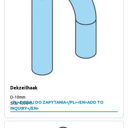
Dekzeilhaak
D-10mm
<PL>DODAJ DO ZAPYTANIA</PL><EN>ADD TO
SKU: 459041
INQUIRY</EN>