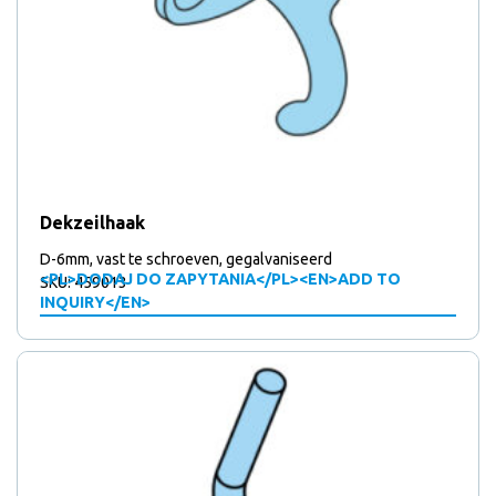
Dekzeilhaak
D-6mm, vast te schroeven, gegalvaniseerd
<PL>DODAJ DO ZAPYTANIA</PL><EN>ADD TO
SKU: 459013
INQUIRY</EN>