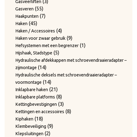
producten
3
3
Gasveerliften
55
producten
55
Gasveren
producten
7
7
Haakpunten
45
producten
45
Haken
producten
4
4
Haken / Accessoires
producten
9
9
Haken voor zwaar gebruik
producten
1
1
Hefsystemen met een begrenzer
5
product
5
Hijshaak, Stadstype
producten
Hydraulische afdekkappen met schroevendraaieradapter –
14
14
zijmontage
producten
Hydraulische deksels met schroevendraaieradapter –
14
14
voormontage
producten
21
21
Inklapbare haken
producten
8
8
Inklapbare platforms
producten
3
3
Kettingbevestigingen
producten
8
8
Kettingen en accessoires
18
producten
18
Kiphaken
producten
9
9
Klembeveiliging
2
producten
2
Klepsluitingen