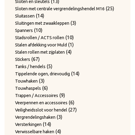
13
product
13
Sloten en sleutels
producten
25
25
Sloten met centrale vergrendelingshendel M16
14
producten
14
Sluitassen
producten
3
3
Sluitingen met zwaaikleppen
10
producten
10
Spanners
producten
10
10
Stadsrollen / ACTS rollen
producten
1
1
Stalen afdekking voor Muld
4
product
4
Stalen rollen met zijplaten
67
producten
67
Stickers
producten
5
5
Tanks / hendels
producten
14
14
Tippelende ogen, drievoudig
3
producten
3
Touwhaken
producten
6
6
Touwhaspels
producten
9
9
Trappen / Accessoires
producten
6
6
Veerpennen en accessoires
producten
27
27
Veiligheidsslot voor hendel
3
producten
3
Vergrendelingshaken
14
producten
14
Versterkingen
producten
4
4
Verwisselbare haken