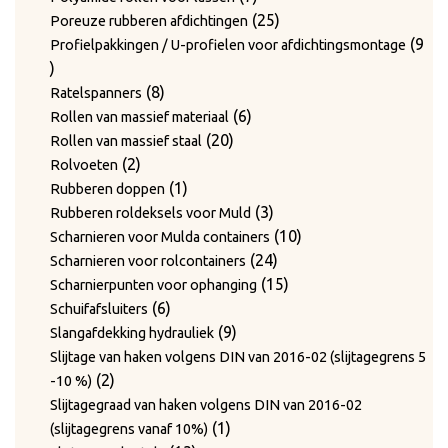
producten
25
25
Poreuze rubberen afdichtingen
producten
9
Profielpakkingen / U-profielen voor afdichtingsmontage
9
producten
8
8
Ratelspanners
producten
6
6
Rollen van massief materiaal
20
producten
20
Rollen van massief staal
2
producten
2
Rolvoeten
producten
1
1
Rubberen doppen
product
3
3
Rubberen roldeksels voor Muld
producten
10
10
Scharnieren voor Mulda containers
24
producten
24
Scharnieren voor rolcontainers
producten
15
15
Scharnierpunten voor ophanging
6
producten
6
Schuifafsluiters
producten
9
9
Slangafdekking hydrauliek
producten
Slijtage van haken volgens DIN van 2016-02 (slijtagegrens 5
2
2
-10 %)
producten
Slijtagegraad van haken volgens DIN van 2016-02
1
1
(slijtagegrens vanaf 10%)