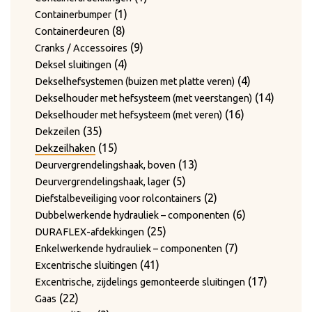
1
product
1
Containerbumper
8
product
8
Containerdeuren
producten
9
9
Cranks / Accessoires
4
producten
4
Deksel sluitingen
producten
4
4
Dekselhefsystemen (buizen met platte veren)
producten
14
14
Dekselhouder met hefsysteem (met veerstangen)
16
product
16
Dekselhouder met hefsysteem (met veren)
35
producten
35
Dekzeilen
producten
15
15
Dekzeilhaken
producten
13
13
Deurvergrendelingshaak, boven
5
producten
5
Deurvergrendelingshaak, lager
producten
2
2
Diefstalbeveiliging voor rolcontainers
producten
6
6
Dubbelwerkende hydrauliek – componenten
25
producten
25
DURAFLEX-afdekkingen
producten
7
7
Enkelwerkende hydrauliek – componenten
41
producten
41
Excentrische sluitingen
producten
17
17
Excentrische, zijdelings gemonteerde sluitingen
22
producte
22
Gaas