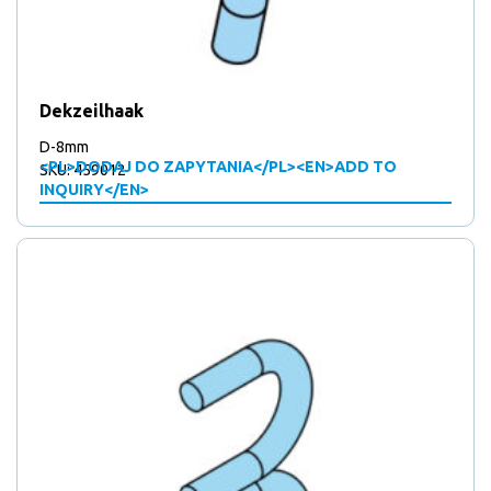
Dekzeilhaak
D-8mm
<PL>DODAJ DO ZAPYTANIA</PL><EN>ADD TO
SKU: 459012
INQUIRY</EN>