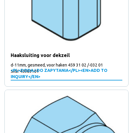
Haaksluiting voor dekzeil
d-11mm, gesmeed, voor haken 459 31 02 /-032 01
<PL>DODAJ DO ZAPYTANIA</PL><EN>ADD TO
SKU: 45903101
INQUIRY</EN>