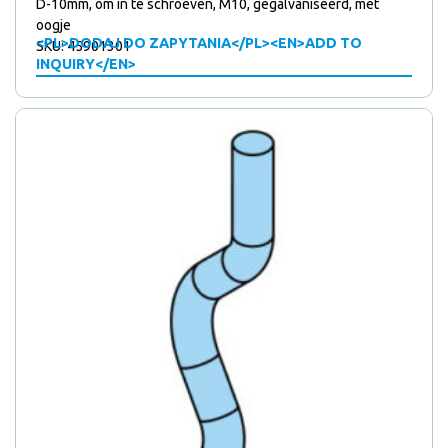
D-10mm, om in te schroeven, M10, gegalvaniseerd, met
oogje
<PL>DODAJ DO ZAPYTANIA</PL><EN>ADD TO
SKU: 45901301
INQUIRY</EN>