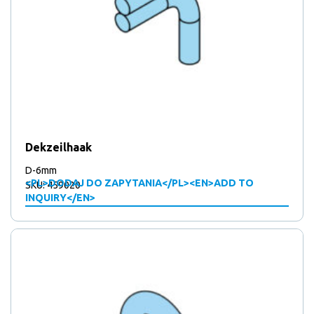
Dekzeilhaak
D-6mm
<PL>DODAJ DO ZAPYTANIA</PL><EN>ADD TO
SKU: 459020
INQUIRY</EN>