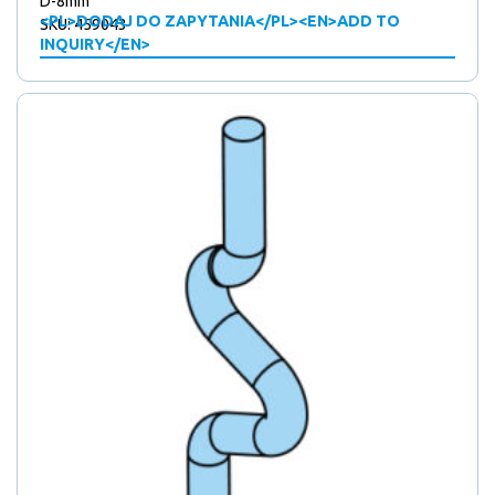
D-8mm
<PL>DODAJ DO ZAPYTANIA</PL><EN>ADD TO
SKU: 459043
INQUIRY</EN>