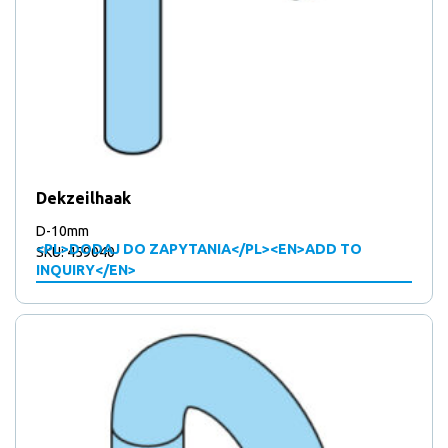
Dekzeilhaak
D-10mm
<PL>DODAJ DO ZAPYTANIA</PL><EN>ADD TO
SKU: 459040
INQUIRY</EN>