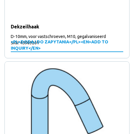
Dekzeilhaak
D-10mm, voor vastschroeven, M10, gegalvaniseerd
<PL>DODAJ DO ZAPYTANIA</PL><EN>ADD TO
SKU: 45903201
INQUIRY</EN>