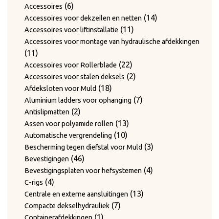
6
producten
6
Accessoires
producten
14
14
Accessoires voor dekzeilen en netten
11
producten
11
Accessoires voor liftinstallatie
producten
Accessoires voor montage van hydraulische afdekkingen
11
11
producten
22
22
Accessoires voor Rollerblade
producten
2
2
Accessoires voor stalen deksels
18
producten
18
Afdeksloten voor Muld
producten
7
7
Aluminium ladders voor ophanging
2
producten
2
Antislipmatten
producten
13
13
Assen voor polyamide rollen
10
producten
10
Automatische vergrendeling
producten
3
3
Bescherming tegen diefstal voor Muld
46
producten
46
Bevestigingen
producten
4
4
Bevestigingsplaten voor hefsystemen
4
producten
4
C-rigs
producten
13
13
Centrale en externe aansluitingen
7
producten
7
Compacte dekselhydrauliek
1
producten
1
Containerafdekkingen