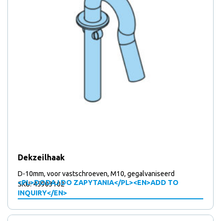
Dekzeilhaak
D-10mm, voor vastschroeven, M10, gegalvaniseerd
<PL>DODAJ DO ZAPYTANIA</PL><EN>ADD TO
SKU: 45903102
INQUIRY</EN>