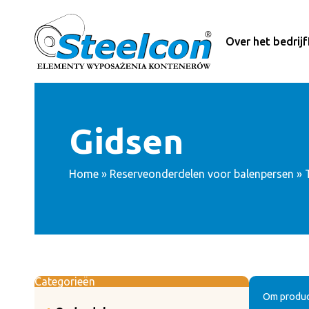
Ga
naar
de
Over het bedrijf
inhoud
Gidsen
Home
»
Reserveonderdelen voor balenpersen
»
Categorieën
Om product