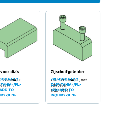
 voor dia’s
Zijschuifgeleider
DODAJ DO
<PL>DODAJ DO
10x190mm, PE
70x50x150mm, PE, met
TANIA</PL>
ZAPYTANIA</PL>
467311
schroeven
ADD TO
<EN>ADD TO
SKU: 467315
IRY</EN>
INQUIRY</EN>