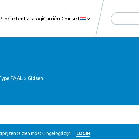
Producten
Catalogi
Carrière
Contact
Zoekopdrac
Type PAAL
» Gidsen
prijzen te zien moet u ingelogd zijn!
LOGIN