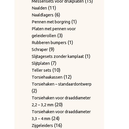
producten
15
15
Messensets voor drukplaten
producten
15
15
Dekzeilhaken
11
producten
11
Naalden
producten
13
13
Deurvergrendelingshaak, boven
producten
6
6
Naaldlagers
5
producten
5
Deurvergrendelingshaak, lager
producten
1
1
Pennen met borgring
producten
Diefstalbeveiliging voor
product
Platen met pennen voor
2
2
rolcontainers
3
3
geleiderollen
producten
Dubbelwerkende hydrauliek –
producten
1
1
Rubberen bumpers
6
6
componenten
9
product
9
Schraper
producten
25
25
DURAFLEX-afdekkingen
producten
1
1
Slijtagesets zonder kamplaat
producten
Enkelwerkende hydrauliek –
7
product
7
Slijtplaten
7
7
componenten
producten
10
10
Teller sets
producten
41
41
Excentrische sluitingen
producten
12
12
Torsiehaakassen
producten
Excentrische, zijdelings
producten
Torsiehaken – standaardontwerp
17
17
gemonteerde sluitingen
2
2
22
producten
22
Gaas
producten
Torsiehaken voor draaddiameter
producten
3
3
Gasveerliften
20
20
2,2 – 3,2 mm
55
producten
55
Gasveren
producten
Torsiehaken voor draaddiameter
producten
7
7
Haakpunten
24
24
3,3 – 4 mm
45
producten
45
Haken
producten
16
16
Zijgeleiders