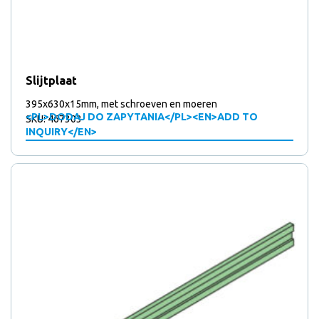
Slijtplaat
395x630x15mm, met schroeven en moeren
<PL>DODAJ DO ZAPYTANIA</PL><EN>ADD TO
SKU: 467303
INQUIRY</EN>