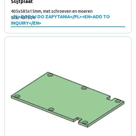
Slijtplaat
405x585x15mm, met schroeven en moeren
<PL>DODAJ DO ZAPYTANIA</PL><EN>ADD TO
SKU: 467304
INQUIRY</EN>