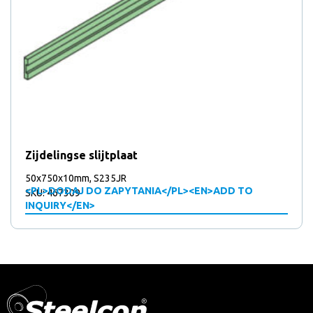
Zijdelingse slijtplaat
50x750x10mm, S235JR
<PL>DODAJ DO ZAPYTANIA</PL><EN>ADD TO
SKU: 467309
INQUIRY</EN>