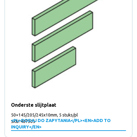
Onderste slijtplaat
50×145/205/245x10mm, 5 stuks/pl
<PL>DODAJ DO ZAPYTANIA</PL><EN>ADD TO
SKU: 467305
INQUIRY</EN>