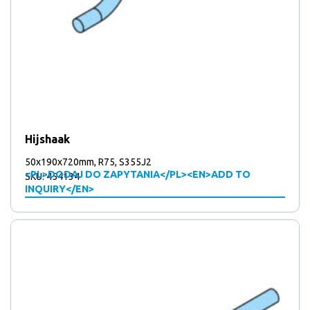
Hijshaak
50x190x720mm, R75, S355J2
<PL>DODAJ DO ZAPYTANIA</PL><EN>ADD TO
SKU: 454134
INQUIRY</EN>