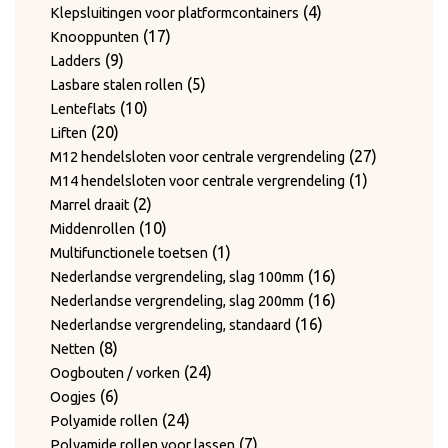
producten
4
4
Klepsluitingen voor platformcontainers
17
producten
17
Knooppunten
9
producten
9
Ladders
producten
5
5
Lasbare stalen rollen
10
producten
10
Lenteflats
20
producten
20
Liften
producten
27
27
M12 hendelsloten voor centrale vergrendeling
1
producten
1
M14 hendelsloten voor centrale vergrendeling
2
product
2
Marrel draait
producten
10
10
Middenrollen
producten
1
1
Multifunctionele toetsen
product
16
16
Nederlandse vergrendeling, slag 100mm
producten
16
16
Nederlandse vergrendeling, slag 200mm
16
producten
16
Nederlandse vergrendeling, standaard
8
producten
8
Netten
producten
24
24
Oogbouten / vorken
6
producten
6
Oogjes
producten
24
24
Polyamide rollen
producten
7
7
Polyamide rollen voor lassen