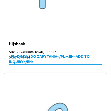
Hijshaak
50x323x400mm, R148, S355J2
<PL>DODAJ DO ZAPYTANIA</PL><EN>ADD TO
SKU: 4541421
INQUIRY</EN>