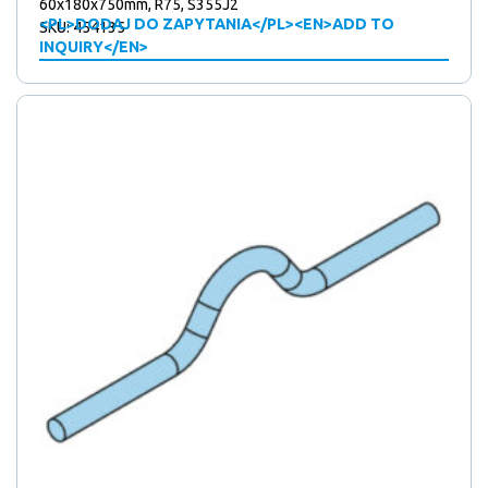
60x180x750mm, R75, S355J2
<PL>DODAJ DO ZAPYTANIA</PL><EN>ADD TO
SKU: 454135
INQUIRY</EN>