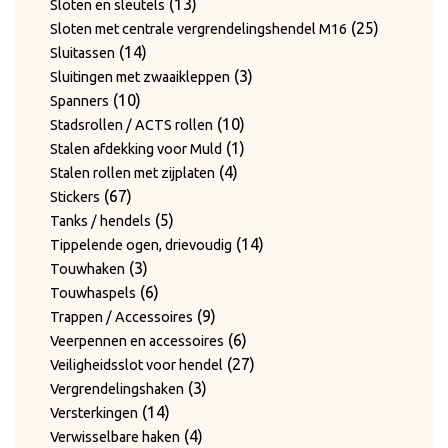
13
product
13
Sloten en sleutels
producten
25
25
Sloten met centrale vergrendelingshendel M16
14
producten
14
Sluitassen
producten
3
3
Sluitingen met zwaaikleppen
10
producten
10
Spanners
producten
10
10
Stadsrollen / ACTS rollen
producten
1
1
Stalen afdekking voor Muld
4
product
4
Stalen rollen met zijplaten
67
producten
67
Stickers
producten
5
5
Tanks / hendels
producten
14
14
Tippelende ogen, drievoudig
3
producten
3
Touwhaken
producten
6
6
Touwhaspels
producten
9
9
Trappen / Accessoires
producten
6
6
Veerpennen en accessoires
producten
27
27
Veiligheidsslot voor hendel
3
producten
3
Vergrendelingshaken
14
producten
14
Versterkingen
producten
4
4
Verwisselbare haken