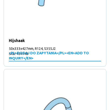
Hijshaak
50x333x427mm, R124, S355J2
<PL>DODAJ DO ZAPYTANIA</PL><EN>ADD TO
SKU: 454148
INQUIRY</EN>