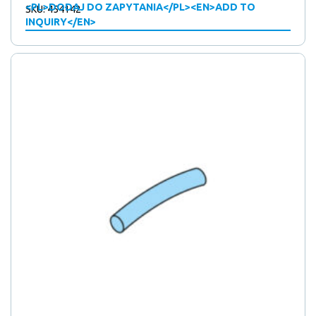
<PL>DODAJ DO ZAPYTANIA</PL><EN>ADD TO
SKU: 454142
INQUIRY</EN>