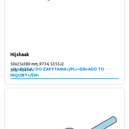
Hijshaak
50x25x380 mm, R734, S355J2
<PL>DODAJ DO ZAPYTANIA</PL><EN>ADD TO
SKU: 454141
INQUIRY</EN>