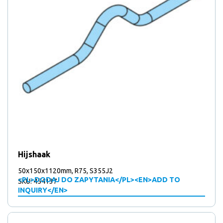
Hijshaak
50x150x1120mm, R75, S355J2
<PL>DODAJ DO ZAPYTANIA</PL><EN>ADD TO
SKU: 454137
INQUIRY</EN>