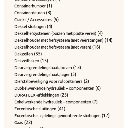
1
product
1
Containerbumper
8
product
8
Containerdeuren
producten
9
9
Cranks / Accessoires
4
producten
4
Deksel sluitingen
producten
4
4
Dekselhefsystemen (buizen met platte veren)
producten
14
14
Dekselhouder met hefsysteem (met veerstangen)
16
product
16
Dekselhouder met hefsysteem (met veren)
35
producten
35
Dekzeilen
producten
15
15
Dekzeilhaken
producten
13
13
Deurvergrendelingshaak, boven
5
producten
5
Deurvergrendelingshaak, lager
producten
2
2
Diefstalbeveiliging voor rolcontainers
producten
6
6
Dubbelwerkende hydrauliek – componenten
25
producten
25
DURAFLEX-afdekkingen
producten
7
7
Enkelwerkende hydrauliek – componenten
41
producten
41
Excentrische sluitingen
producten
17
17
Excentrische, zijdelings gemonteerde sluitingen
22
producte
22
Gaas