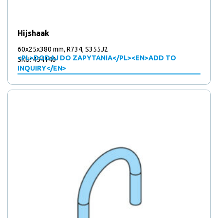
Hijshaak
60x25x380 mm, R734, S355J2
<PL>DODAJ DO ZAPYTANIA</PL><EN>ADD TO
SKU: 454140
INQUIRY</EN>