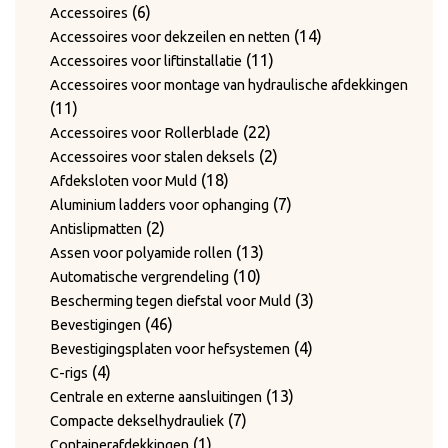
6
producten
6
Accessoires
producten
14
14
Accessoires voor dekzeilen en netten
11
producten
11
Accessoires voor liftinstallatie
producten
Accessoires voor montage van hydraulische afdekkingen
11
11
producten
22
22
Accessoires voor Rollerblade
producten
2
2
Accessoires voor stalen deksels
18
producten
18
Afdeksloten voor Muld
producten
7
7
Aluminium ladders voor ophanging
2
producten
2
Antislipmatten
producten
13
13
Assen voor polyamide rollen
10
producten
10
Automatische vergrendeling
producten
3
3
Bescherming tegen diefstal voor Muld
46
producten
46
Bevestigingen
producten
4
4
Bevestigingsplaten voor hefsystemen
4
producten
4
C-rigs
producten
13
13
Centrale en externe aansluitingen
7
producten
7
Compacte dekselhydrauliek
1
producten
1
Containerafdekkingen