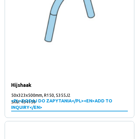
Hijshaak
50x323x500mm, R150, S355J2
<PL>DODAJ DO ZAPYTANIA</PL><EN>ADD TO
SKU: 454150
INQUIRY</EN>