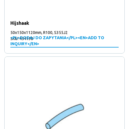
Hijshaak
50x150x1120mm, R100, S355J2
<PL>DODAJ DO ZAPYTANIA</PL><EN>ADD TO
SKU: 454138
INQUIRY</EN>