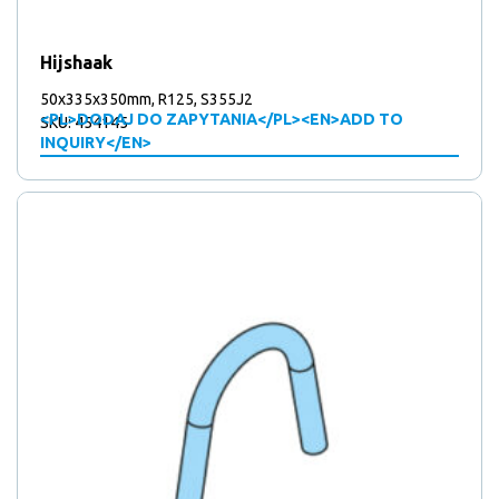
Hijshaak
50x335x350mm, R125, S355J2
<PL>DODAJ DO ZAPYTANIA</PL><EN>ADD TO
SKU: 454145
INQUIRY</EN>