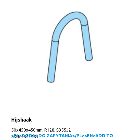
Hijshaak
50x450x450mm, R128, S355J2
<PL>DODAJ DO ZAPYTANIA</PL><EN>ADD TO
SKU: 4541481