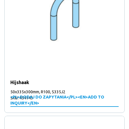
Hijshaak
50x335x300mm, R100, S335J2
<PL>DODAJ DO ZAPYTANIA</PL><EN>ADD TO
SKU: 454143
INQUIRY</EN>