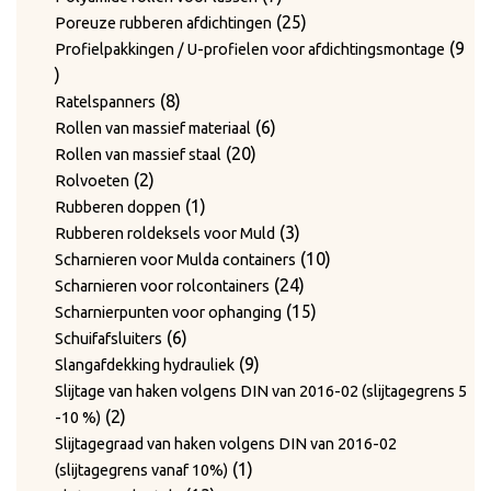
producten
25
25
Poreuze rubberen afdichtingen
producten
9
Profielpakkingen / U-profielen voor afdichtingsmontage
9
producten
8
8
Ratelspanners
producten
6
6
Rollen van massief materiaal
20
producten
20
Rollen van massief staal
2
producten
2
Rolvoeten
producten
1
1
Rubberen doppen
product
3
3
Rubberen roldeksels voor Muld
producten
10
10
Scharnieren voor Mulda containers
24
producten
24
Scharnieren voor rolcontainers
producten
15
15
Scharnierpunten voor ophanging
6
producten
6
Schuifafsluiters
producten
9
9
Slangafdekking hydrauliek
producten
Slijtage van haken volgens DIN van 2016-02 (slijtagegrens 5
2
2
-10 %)
producten
Slijtagegraad van haken volgens DIN van 2016-02
1
1
(slijtagegrens vanaf 10%)