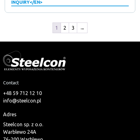
INQUIRY</EN>
1
2
3
→
Contact
+48 59 712 12 10
info@steelcon.pl
Adres
Steelcon sp. z o.o.
Warblewo 24A
76-200 Warblewo