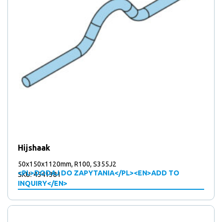
Hijshaak
50x150x1120mm, R100, S355J2
<PL>DODAJ DO ZAPYTANIA</PL><EN>ADD TO
SKU: 4541381
INQUIRY</EN>