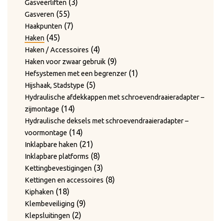
producten
3
3
Gasveerliften
55
producten
55
Gasveren
producten
7
7
Haakpunten
45
producten
45
Haken
producten
4
4
Haken / Accessoires
producten
9
9
Haken voor zwaar gebruik
producten
1
1
Hefsystemen met een begrenzer
5
product
5
Hijshaak, Stadstype
producten
Hydraulische afdekkappen met schroevendraaieradapter –
14
14
zijmontage
producten
Hydraulische deksels met schroevendraaieradapter –
14
14
voormontage
producten
21
21
Inklapbare haken
producten
8
8
Inklapbare platforms
producten
3
3
Kettingbevestigingen
producten
8
8
Kettingen en accessoires
18
producten
18
Kiphaken
producten
9
9
Klembeveiliging
2
producten
2
Klepsluitingen