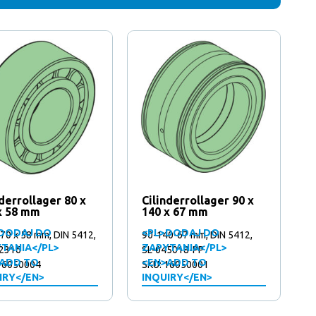
nderrollager 80 x
Cilinderrollager 90 x
x 58 mm
140 x 67 mm
DODAJ DO
<PL>DODAJ DO
170 x 58 mm, DIN 5412,
90-140-67 mm, DIN 5412,
TANIA</PL>
ZAPYTANIA</PL>
2316
SL-045018-PP
ADD TO
<EN>ADD TO
16050004
SKU: 16050001
IRY</EN>
INQUIRY</EN>