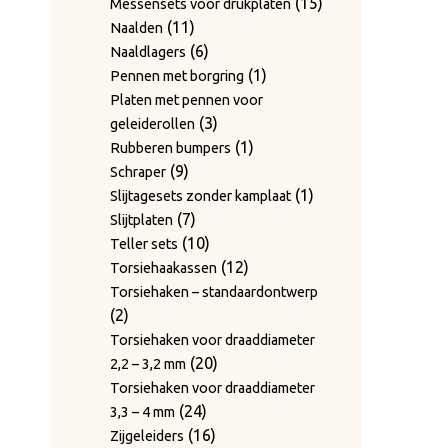
producten
15
15
Messensets voor drukplaten
producten
15
15
Dekzeilhaken
11
producten
11
Naalden
producten
13
13
Deurvergrendelingshaak, boven
producten
6
6
Naaldlagers
5
producten
5
Deurvergrendelingshaak, lager
producten
1
1
Pennen met borgring
producten
Diefstalbeveiliging voor
product
Platen met pennen voor
2
2
rolcontainers
3
3
geleiderollen
producten
Dubbelwerkende hydrauliek –
producten
1
1
Rubberen bumpers
6
6
componenten
9
product
9
Schraper
producten
25
25
DURAFLEX-afdekkingen
producten
1
1
Slijtagesets zonder kamplaat
producten
Enkelwerkende hydrauliek –
7
product
7
Slijtplaten
7
7
componenten
producten
10
10
Teller sets
producten
41
41
Excentrische sluitingen
producten
12
12
Torsiehaakassen
producten
Excentrische, zijdelings
producten
Torsiehaken – standaardontwerp
17
17
gemonteerde sluitingen
2
2
22
producten
22
Gaas
producten
Torsiehaken voor draaddiameter
producten
3
3
Gasveerliften
20
20
2,2 – 3,2 mm
55
producten
55
Gasveren
producten
Torsiehaken voor draaddiameter
producten
7
7
Haakpunten
24
24
3,3 – 4 mm
45
producten
45
Haken
producten
16
16
Zijgeleiders