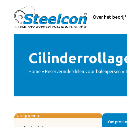
Ga
naar
de
Over het bedrijf
inhoud
Cilinderrollag
Home
»
Reserveonderdelen voor balenpersen
»
Categorieën
Om product