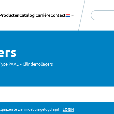
Producten
Catalogi
Carrière
Contact
Zoekopdrac
ers
Type PAAL
» Cilinderrollagers
prijzen te zien moet u ingelogd zijn!
LOGIN