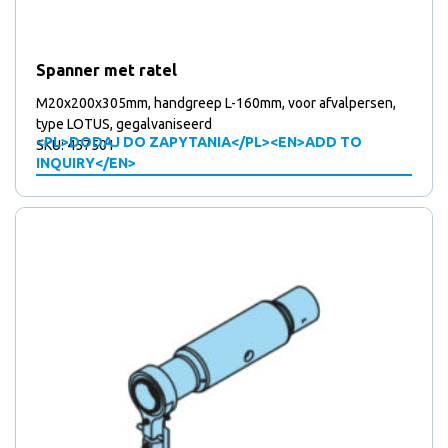
Spanner met ratel
M20x200x305mm, handgreep L-160mm, voor afvalpersen,
type LOTUS, gegalvaniseerd
<PL>DODAJ DO ZAPYTANIA</PL><EN>ADD TO
SKU: 457501
INQUIRY</EN>