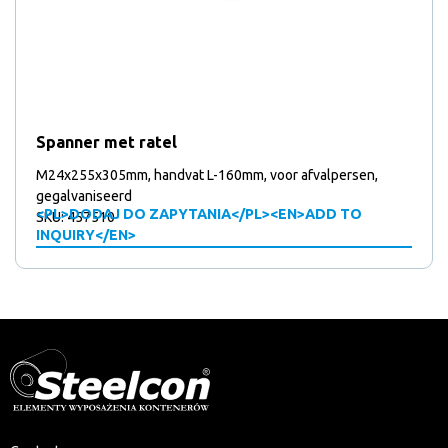
Spanner met ratel
M24x255x305mm, handvat L-160mm, voor afvalpersen,
gegalvaniseerd
<PL>DODAJ DO ZAPYTANIA</PL><EN>ADD TO
SKU: 457510
INQUIRY</EN>