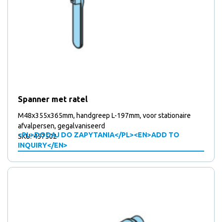
Spanner met ratel
M48x355x365mm, handgreep L-197mm, voor stationaire
afvalpersen, gegalvaniseerd
<PL>DODAJ DO ZAPYTANIA</PL><EN>ADD TO
SKU: 457502
INQUIRY</EN>