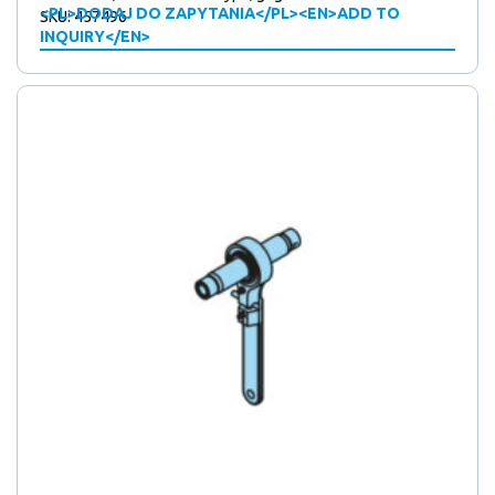
<PL>DODAJ DO ZAPYTANIA</PL><EN>ADD TO
SKU: 457496
INQUIRY</EN>