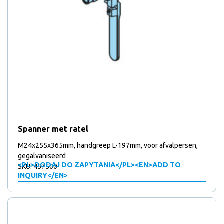
Spanner met ratel
M24x255x365mm, handgreep L-197mm, voor afvalpersen,
gegalvaniseerd
<PL>DODAJ DO ZAPYTANIA</PL><EN>ADD TO
SKU: 457500
INQUIRY</EN>