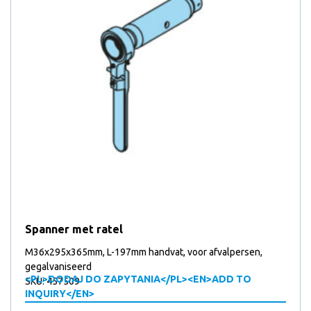
Spanner met ratel
M36x295x365mm, L-197mm handvat, voor afvalpersen,
gegalvaniseerd
<PL>DODAJ DO ZAPYTANIA</PL><EN>ADD TO
SKU: 457509
INQUIRY</EN>