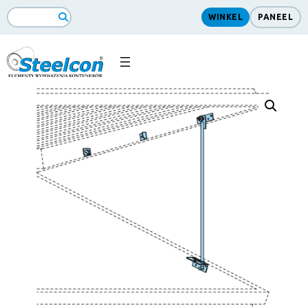
WINKEL
PANEEL
ZoekopdrachtSearch