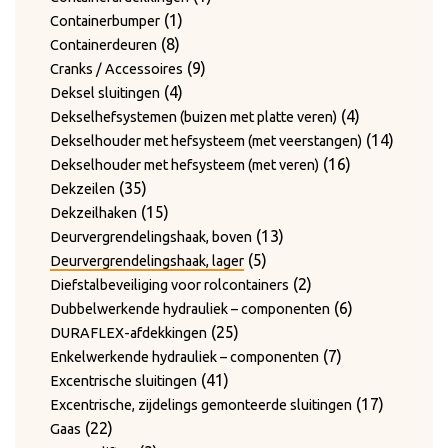
1
product
1
Containerbumper
8
product
8
Containerdeuren
producten
9
9
Cranks / Accessoires
4
producten
4
Deksel sluitingen
producten
4
4
Dekselhefsystemen (buizen met platte veren)
producten
14
14
Dekselhouder met hefsysteem (met veerstangen)
16
product
16
Dekselhouder met hefsysteem (met veren)
35
producten
35
Dekzeilen
producten
15
15
Dekzeilhaken
producten
13
13
Deurvergrendelingshaak, boven
5
producten
5
Deurvergrendelingshaak, lager
producten
2
2
Diefstalbeveiliging voor rolcontainers
producten
6
6
Dubbelwerkende hydrauliek – componenten
25
producten
25
DURAFLEX-afdekkingen
producten
7
7
Enkelwerkende hydrauliek – componenten
41
producten
41
Excentrische sluitingen
producten
17
17
Excentrische, zijdelings gemonteerde sluitingen
22
producte
22
Gaas