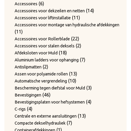
6
producten
6
Accessoires
producten
14
14
Accessoires voor dekzeilen en netten
11
producten
11
Accessoires voor liftinstallatie
producten
Accessoires voor montage van hydraulische afdekkingen
11
11
producten
22
22
Accessoires voor Rollerblade
producten
2
2
Accessoires voor stalen deksels
18
producten
18
Afdeksloten voor Muld
producten
7
7
Aluminium ladders voor ophanging
2
producten
2
Antislipmatten
producten
13
13
Assen voor polyamide rollen
10
producten
10
Automatische vergrendeling
producten
3
3
Bescherming tegen diefstal voor Muld
46
producten
46
Bevestigingen
producten
4
4
Bevestigingsplaten voor hefsystemen
4
producten
4
C-rigs
producten
13
13
Centrale en externe aansluitingen
7
producten
7
Compacte dekselhydrauliek
1
producten
1
Containerafdekkingen