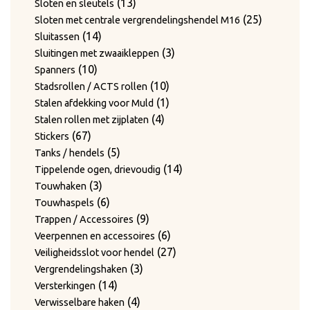
13
product
13
Sloten en sleutels
producten
25
25
Sloten met centrale vergrendelingshendel M16
14
producten
14
Sluitassen
producten
3
3
Sluitingen met zwaaikleppen
10
producten
10
Spanners
producten
10
10
Stadsrollen / ACTS rollen
producten
1
1
Stalen afdekking voor Muld
4
product
4
Stalen rollen met zijplaten
67
producten
67
Stickers
producten
5
5
Tanks / hendels
producten
14
14
Tippelende ogen, drievoudig
3
producten
3
Touwhaken
producten
6
6
Touwhaspels
producten
9
9
Trappen / Accessoires
producten
6
6
Veerpennen en accessoires
producten
27
27
Veiligheidsslot voor hendel
3
producten
3
Vergrendelingshaken
14
producten
14
Versterkingen
producten
4
4
Verwisselbare haken