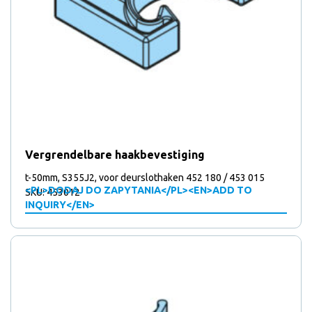
Vergrendelbare haakbevestiging
t-50mm, S355J2, voor deurslothaken 452 180 / 453 015
<PL>DODAJ DO ZAPYTANIA</PL><EN>ADD TO
SKU: 453012
INQUIRY</EN>