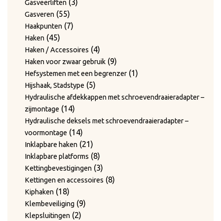
producten
3
3
Gasveerliften
55
producten
55
Gasveren
producten
7
7
Haakpunten
45
producten
45
Haken
producten
4
4
Haken / Accessoires
producten
9
9
Haken voor zwaar gebruik
producten
1
1
Hefsystemen met een begrenzer
5
product
5
Hijshaak, Stadstype
producten
Hydraulische afdekkappen met schroevendraaieradapter –
14
14
zijmontage
producten
Hydraulische deksels met schroevendraaieradapter –
14
14
voormontage
producten
21
21
Inklapbare haken
producten
8
8
Inklapbare platforms
producten
3
3
Kettingbevestigingen
producten
8
8
Kettingen en accessoires
18
producten
18
Kiphaken
producten
9
9
Klembeveiliging
2
producten
2
Klepsluitingen