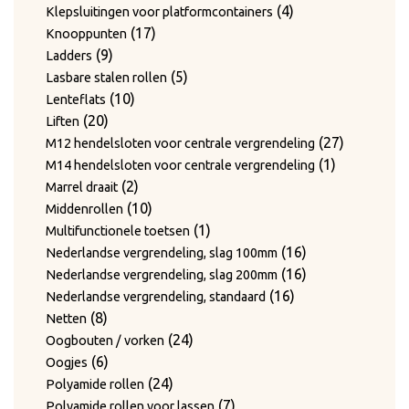
producten
4
4
Klepsluitingen voor platformcontainers
17
producten
17
Knooppunten
9
producten
9
Ladders
producten
5
5
Lasbare stalen rollen
10
producten
10
Lenteflats
20
producten
20
Liften
producten
27
27
M12 hendelsloten voor centrale vergrendeling
1
producten
1
M14 hendelsloten voor centrale vergrendeling
2
product
2
Marrel draait
producten
10
10
Middenrollen
producten
1
1
Multifunctionele toetsen
product
16
16
Nederlandse vergrendeling, slag 100mm
producten
16
16
Nederlandse vergrendeling, slag 200mm
16
producten
16
Nederlandse vergrendeling, standaard
8
producten
8
Netten
producten
24
24
Oogbouten / vorken
6
producten
6
Oogjes
producten
24
24
Polyamide rollen
producten
7
7
Polyamide rollen voor lassen