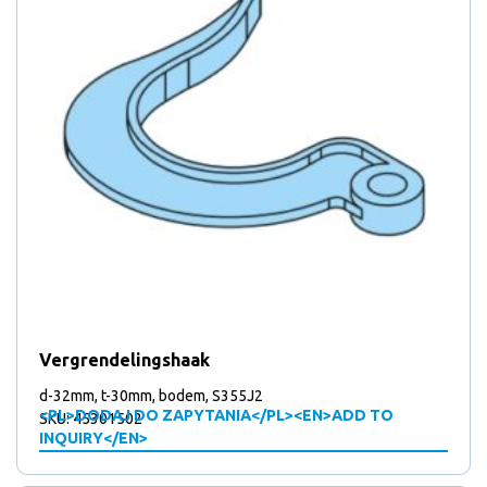
Vergrendelingshaak
d-32mm, t-30mm, bodem, S355J2
<PL>DODAJ DO ZAPYTANIA</PL><EN>ADD TO
SKU: 45301502
INQUIRY</EN>