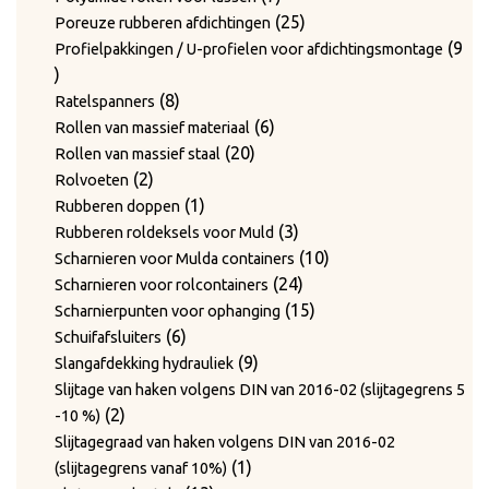
producten
25
25
Poreuze rubberen afdichtingen
producten
9
Profielpakkingen / U-profielen voor afdichtingsmontage
9
producten
8
8
Ratelspanners
producten
6
6
Rollen van massief materiaal
20
producten
20
Rollen van massief staal
2
producten
2
Rolvoeten
producten
1
1
Rubberen doppen
product
3
3
Rubberen roldeksels voor Muld
producten
10
10
Scharnieren voor Mulda containers
24
producten
24
Scharnieren voor rolcontainers
producten
15
15
Scharnierpunten voor ophanging
6
producten
6
Schuifafsluiters
producten
9
9
Slangafdekking hydrauliek
producten
Slijtage van haken volgens DIN van 2016-02 (slijtagegrens 5
2
2
-10 %)
producten
Slijtagegraad van haken volgens DIN van 2016-02
1
1
(slijtagegrens vanaf 10%)