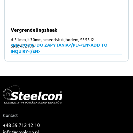
Vergrendelingshaak
d-31mm, t-30mm, smeedstuk, bodem, S355J2
<PL>DODAJ DO ZAPYTANIA</PL><EN>ADD TO
SKU: 452180
INQUIRY</EN>
Contact
+48 59 712 12 10
info@steelcon.pl