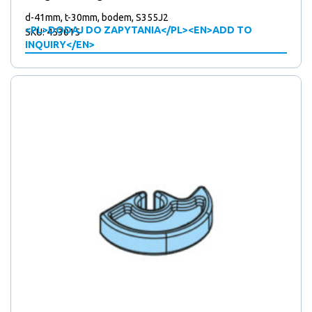
d-41mm, t-30mm, bodem, S355J2
<PL>DODAJ DO ZAPYTANIA</PL><EN>ADD TO
SKU: 453015
INQUIRY</EN>