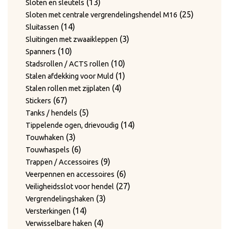
13
product
13
Sloten en sleutels
producten
25
25
Sloten met centrale vergrendelingshendel M16
14
producten
14
Sluitassen
producten
3
3
Sluitingen met zwaaikleppen
10
producten
10
Spanners
producten
10
10
Stadsrollen / ACTS rollen
producten
1
1
Stalen afdekking voor Muld
4
product
4
Stalen rollen met zijplaten
67
producten
67
Stickers
producten
5
5
Tanks / hendels
producten
14
14
Tippelende ogen, drievoudig
3
producten
3
Touwhaken
producten
6
6
Touwhaspels
producten
9
9
Trappen / Accessoires
producten
6
6
Veerpennen en accessoires
producten
27
27
Veiligheidsslot voor hendel
3
producten
3
Vergrendelingshaken
14
producten
14
Versterkingen
producten
4
4
Verwisselbare haken