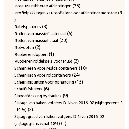
producten
25
25
Poreuze rubberen afdichtingen
producten
9
Profielpakkingen / U-profielen voor afdichtingsmontage
9
producten
8
8
Ratelspanners
producten
6
6
Rollen van massief materiaal
20
producten
20
Rollen van massief staal
2
producten
2
Rolvoeten
producten
1
1
Rubberen doppen
product
3
3
Rubberen roldeksels voor Muld
producten
10
10
Scharnieren voor Mulda containers
24
producten
24
Scharnieren voor rolcontainers
producten
15
15
Scharnierpunten voor ophanging
6
producten
6
Schuifafsluiters
producten
9
9
Slangafdekking hydrauliek
producten
Slijtage van haken volgens DIN van 2016-02 (slijtagegrens 5
2
2
-10 %)
producten
Slijtagegraad van haken volgens DIN van 2016-02
1
1
(slijtagegrens vanaf 10%)