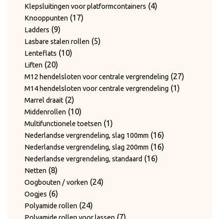
producten
4
4
Klepsluitingen voor platformcontainers
17
producten
17
Knooppunten
9
producten
9
Ladders
producten
5
5
Lasbare stalen rollen
10
producten
10
Lenteflats
20
producten
20
Liften
producten
27
27
M12 hendelsloten voor centrale vergrendeling
1
producten
1
M14 hendelsloten voor centrale vergrendeling
2
product
2
Marrel draait
producten
10
10
Middenrollen
producten
1
1
Multifunctionele toetsen
product
16
16
Nederlandse vergrendeling, slag 100mm
producten
16
16
Nederlandse vergrendeling, slag 200mm
16
producten
16
Nederlandse vergrendeling, standaard
8
producten
8
Netten
producten
24
24
Oogbouten / vorken
6
producten
6
Oogjes
producten
24
24
Polyamide rollen
producten
7
7
Polyamide rollen voor lassen