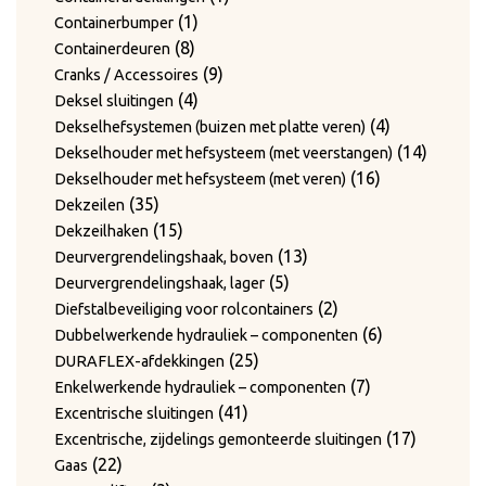
1
product
1
Containerbumper
8
product
8
Containerdeuren
producten
9
9
Cranks / Accessoires
4
producten
4
Deksel sluitingen
producten
4
4
Dekselhefsystemen (buizen met platte veren)
producten
14
14
Dekselhouder met hefsysteem (met veerstangen)
16
product
16
Dekselhouder met hefsysteem (met veren)
35
producten
35
Dekzeilen
producten
15
15
Dekzeilhaken
producten
13
13
Deurvergrendelingshaak, boven
5
producten
5
Deurvergrendelingshaak, lager
producten
2
2
Diefstalbeveiliging voor rolcontainers
producten
6
6
Dubbelwerkende hydrauliek – componenten
25
producten
25
DURAFLEX-afdekkingen
producten
7
7
Enkelwerkende hydrauliek – componenten
41
producten
41
Excentrische sluitingen
producten
17
17
Excentrische, zijdelings gemonteerde sluitingen
22
producte
22
Gaas