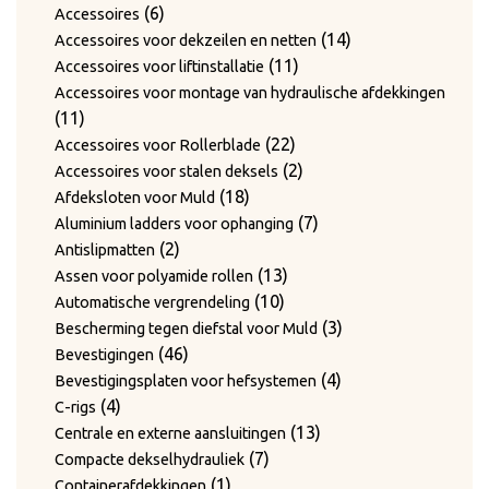
6
producten
6
Accessoires
producten
14
14
Accessoires voor dekzeilen en netten
11
producten
11
Accessoires voor liftinstallatie
producten
Accessoires voor montage van hydraulische afdekkingen
11
11
producten
22
22
Accessoires voor Rollerblade
producten
2
2
Accessoires voor stalen deksels
18
producten
18
Afdeksloten voor Muld
producten
7
7
Aluminium ladders voor ophanging
2
producten
2
Antislipmatten
producten
13
13
Assen voor polyamide rollen
10
producten
10
Automatische vergrendeling
producten
3
3
Bescherming tegen diefstal voor Muld
46
producten
46
Bevestigingen
producten
4
4
Bevestigingsplaten voor hefsystemen
4
producten
4
C-rigs
producten
13
13
Centrale en externe aansluitingen
7
producten
7
Compacte dekselhydrauliek
1
producten
1
Containerafdekkingen