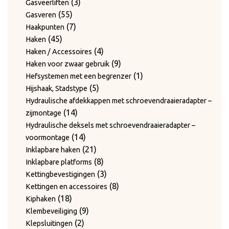
producten
3
3
Gasveerliften
55
producten
55
Gasveren
producten
7
7
Haakpunten
45
producten
45
Haken
producten
4
4
Haken / Accessoires
producten
9
9
Haken voor zwaar gebruik
producten
1
1
Hefsystemen met een begrenzer
5
product
5
Hijshaak, Stadstype
producten
Hydraulische afdekkappen met schroevendraaieradapter –
14
14
zijmontage
producten
Hydraulische deksels met schroevendraaieradapter –
14
14
voormontage
producten
21
21
Inklapbare haken
producten
8
8
Inklapbare platforms
producten
3
3
Kettingbevestigingen
producten
8
8
Kettingen en accessoires
18
producten
18
Kiphaken
producten
9
9
Klembeveiliging
2
producten
2
Klepsluitingen