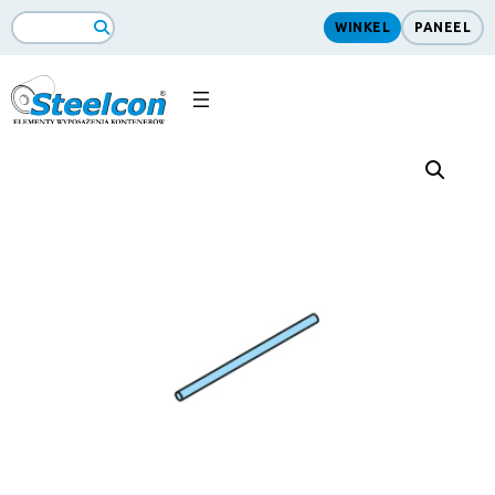
WINKEL
PANEEL
ZoekopdrachtSearch