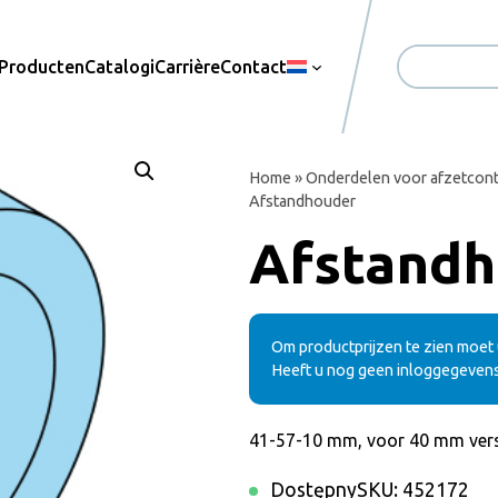
Producten
Catalogi
Carrière
Contact
Zoekopdrac
Home
»
Onderdelen voor afzetcont
Afstandhouder
Afstandh
Om productprijzen te zien moet u
Heeft u nog geen inloggegeven
41-57-10 mm, voor 40 mm vers
Dostępny
SKU:
452172