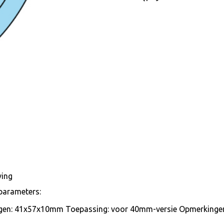
ving
parameters:
gen: 41x57x10mm Toepassing: voor 40mm-versie Opmerkinge