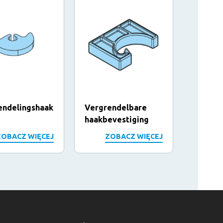
endelingshaak
Vergrendelbare
Bus
haakbevestiging
ZOBACZ WIĘCEJ
ZOBACZ WIĘCEJ
Z