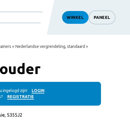
WINKEL
PANEEL
htSearch
ainers
»
Nederlandse vergrendeling, standaard
»
ouder
 ingelogd zijn!
LOGIN
s?
REGISTRATIE
ie, S355J2