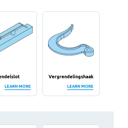
endelslot
Vergrendelingshaak
Vergre
LEARN MORE
LEARN MORE