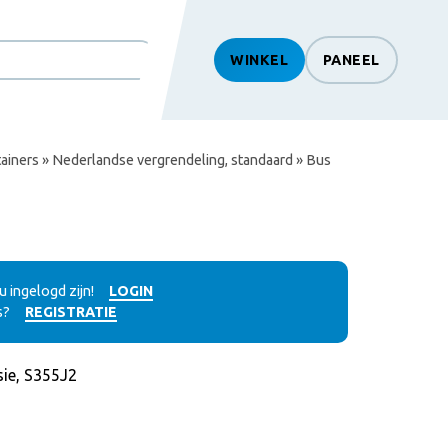
WINKEL
PANEEL
htSearch
ainers
»
Nederlandse vergrendeling, standaard
» Bus
 ingelogd zijn!
LOGIN
s?
REGISTRATIE
ie, S355J2