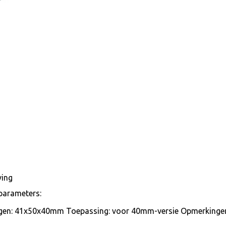
ving
parameters:
gen: 41x50x40mm Toepassing: voor 40mm-versie Opmerkinge