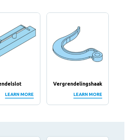
endelslot
Vergrendelingshaak
Vergre
LEARN MORE
LEARN MORE