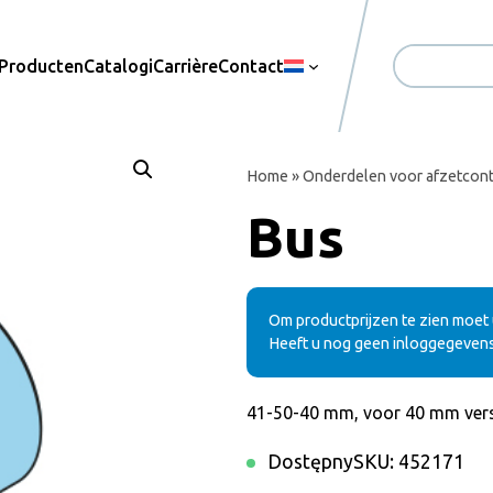
Producten
Catalogi
Carrière
Contact
Zoekopdrac
Home
»
Onderdelen voor afzetcont
Bus
Om productprijzen te zien moet u
Heeft u nog geen inloggegeven
41-50-40 mm, voor 40 mm vers
Dostępny
SKU:
452171