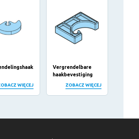
endelingshaak
Vergrendelbare
Bus
haakbevestiging
ZOBACZ WIĘCEJ
ZOBACZ WIĘCEJ
Z