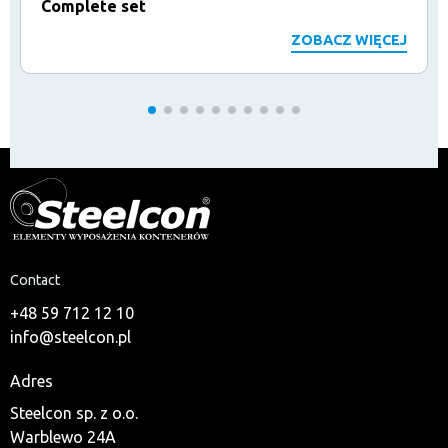
Complete set
ZOBACZ WIĘCEJ
Contact
+48 59 712 12 10
info@steelcon.pl
Adres
Steelcon sp. z o.o.
Warblewo 24A