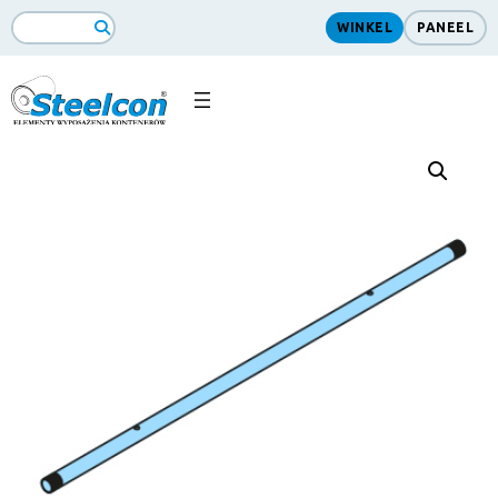
WINKEL
PANEEL
ZoekopdrachtSearch