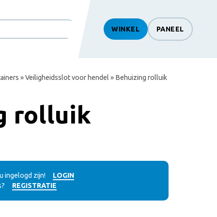
WINKEL
PANEEL
htSearch
ainers
»
Veiligheidsslot voor hendel
» Behuizing rolluik
 rolluik
 ingelogd zijn!
LOGIN
s?
REGISTRATIE