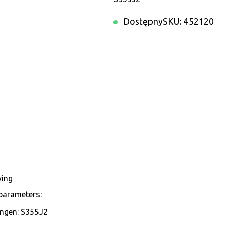
Dostępny
SKU:
452120
ving
parameters:
ngen: S355J2