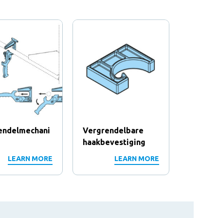
endelmechani
Vergrendelbare
Vergre
haakbevestiging
LEARN MORE
LEARN MORE