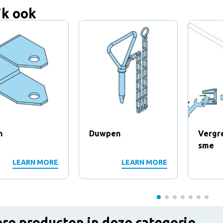
jk ook
n
Duwpen
Vergr
sme
LEARN MORE
LEARN MORE
re producten in deze categorie