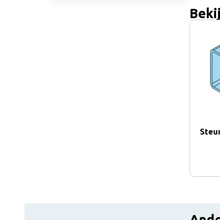
Beki
Steu
Ande