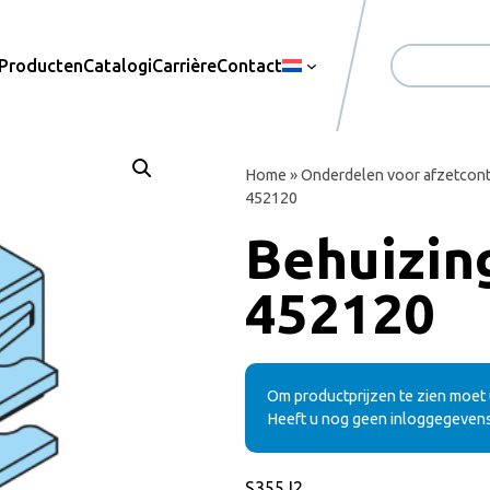
Producten
Catalogi
Carrière
Contact
Zoekopdrac
Home
»
Onderdelen voor afzetcont
452120
Behuizing
452120
Om productprijzen te zien moet u
Heeft u nog geen inloggegeven
S355J2