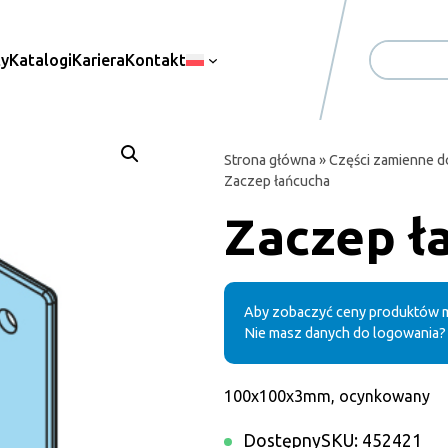
ty
Katalogi
Kariera
Kontakt
Search
Strona główna
»
Części zamienne 
Zaczep łańcucha
Zaczep ł
Aby zobaczyć ceny produktów m
Nie masz danych do logowania?
100x100x3mm, ocynkowany
Dostępny
SKU:
452421