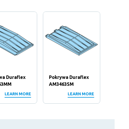
wa Duraflex
Pokrywa Duraflex
Pokryw
63MM
AM3463SM
AM346
LEARN MORE
LEARN MORE