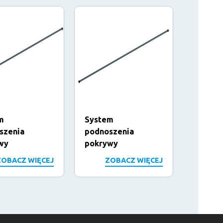
m
System
Płyta 
szenia
podnoszenia
wy
pokrywy
ZOBACZ WIĘCEJ
ZOBACZ WIĘCEJ
Z