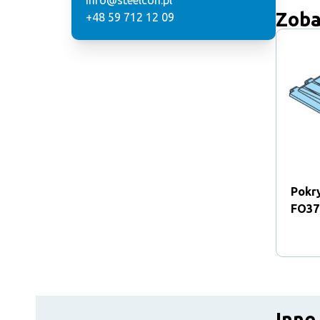
info@steelcon.pl
Zoba
+48 59 712 12 09
Pokr
FO37
Inne