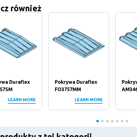
cz również
ywa Duraflex
Pokrywa Duraflex
Pokry
57SM
FO3757MM
AM34
LEARN MORE
LEARN MORE
 produkty z tej kategorii