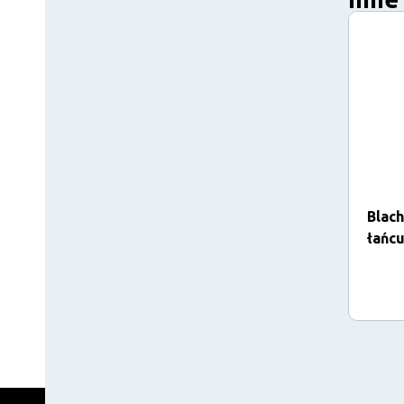
Blac
łańc