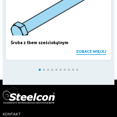
Śruba z łbem sześciokątnym
ZOBACZ WIĘCEJ
KONTAKT