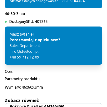
Nie masz danych do logowania?
REJESTRACJA
46-60-3mm
Dostępny
SKU:
401265
Masz pytanie?
Porozmawiaj z opiekunem?
Sales Department
info@steelcon.pl
+48 59 712 12 09
Opis
Parametry produktu:
Wymiary: 46x60x3mm
Zobacz również
Pokrywa Duraflex AM3463SM