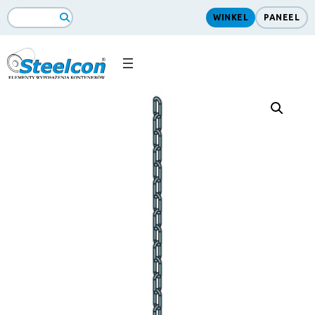
WINKEL
PANEEL
ZoekopdrachtSearch