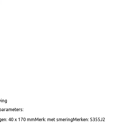
ving
parameters:
gen: 40 x 170 mmMerk: met smeringMerken: S355J2