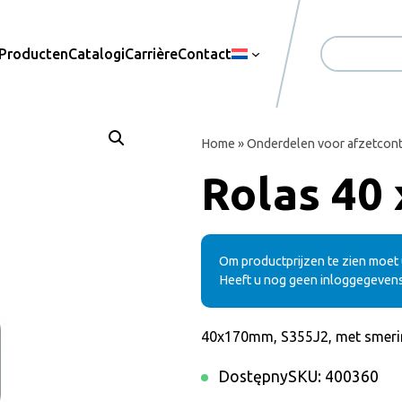
Producten
Catalogi
Carrière
Contact
Zoekopdrac
Home
»
Onderdelen voor afzetcont
Rolas 40
Om productprijzen te zien moet u
Heeft u nog geen inloggegeven
40x170mm, S355J2, met smeri
Dostępny
SKU:
400360