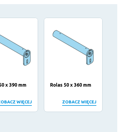
50 x 390 mm
Rolas 50 x 360 mm
Complet
159 x 
ZOBACZ WIĘCEJ
ZOBACZ WIĘCEJ
Z