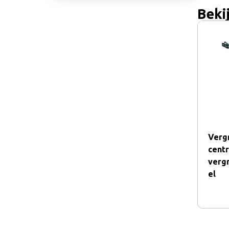
Beki
Verg
centr
verg
el