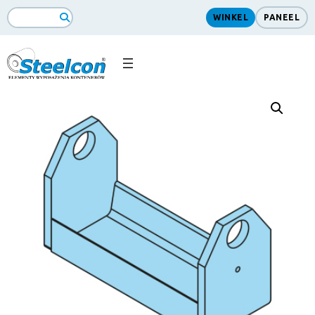
WINKEL
PANEEL
ZoekopdrachtSearch