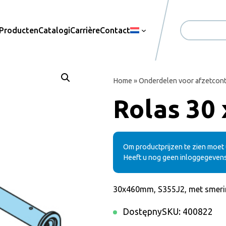
Producten
Catalogi
Carrière
Contact
Zoekopdrac
Home
»
Onderdelen voor afzetcont
Rolas 30
Om productprijzen te zien moet u
Heeft u nog geen inloggegeven
30x460mm, S355J2, met smeri
Dostępny
SKU:
400822