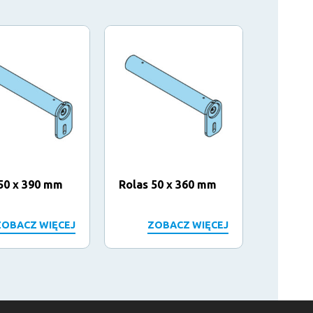
50 x 390 mm
Rolas 50 x 360 mm
Complet
159 x 
ZOBACZ WIĘCEJ
ZOBACZ WIĘCEJ
Z