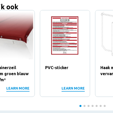
jk ook
inerzeil
PVC-sticker
Haak 
8m groen blauw
verva
/m²
LEARN MORE
LEARN MORE