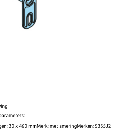
ving
parameters:
gen: 30 x 460 mmMerk: met smeringMerken: S355J2