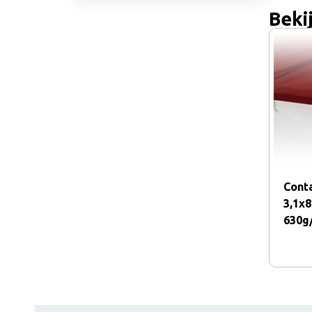
Beki
Conta
3,1x
630g