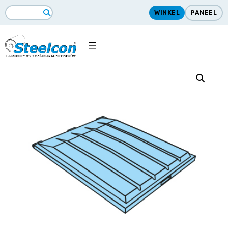
WINKEL
PANEEL
ZoekopdrachtSearch