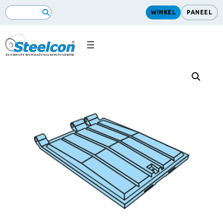
WINKEL
PANEEL
ZoekopdrachtSearch