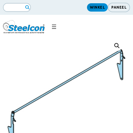
WINKEL
PANEEL
ZoekopdrachtSearch