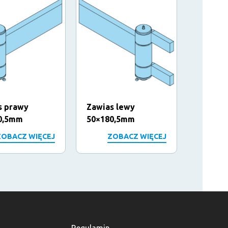
s prawy
Zawias lewy
Zawias
0,5mm
50×180,5mm
35x20
ZOBACZ WIĘCEJ
ZOBACZ WIĘCEJ
Z