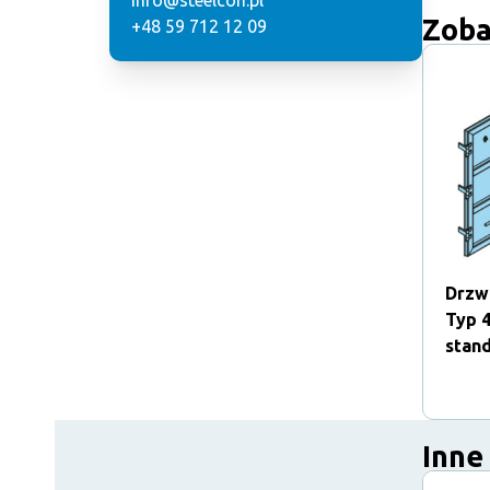
info@steelcon.pl
Zoba
+48 59 712 12 09
Drzw
Typ 4
stan
Inne