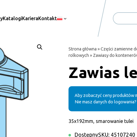
ty
Katalogi
Kariera
Kontakt
Search
Strona główna
»
Części zamienne d
rolkowych
»
Zawiasy do konteneró
Zawias 
Aby zobaczyć ceny produktów m
Nie masz danych do logowania?
35x192mm, smarowanie tulei
Dostępny
SKU:
45107240