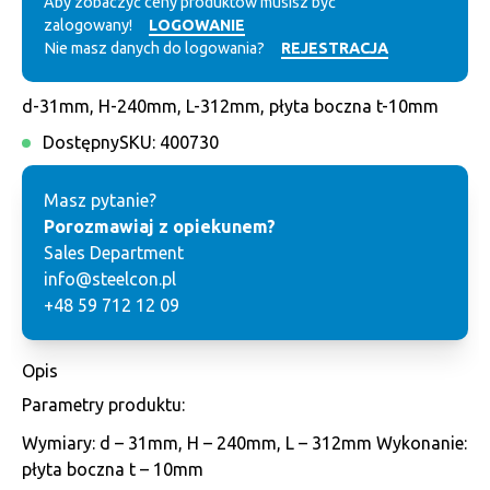
Aby zobaczyć ceny produktów musisz być
zalogowany!
LOGOWANIE
Nie masz danych do logowania?
REJESTRACJA
d-31mm, H-240mm, L-312mm, płyta boczna t-10mm
Dostępny
SKU:
400730
Masz pytanie?
Porozmawiaj z opiekunem?
Sales Department
info@steelcon.pl
+48 59 712 12 09
Opis
Parametry produktu:
Wymiary: d – 31mm, H – 240mm, L – 312mm Wykonanie:
płyta boczna t – 10mm