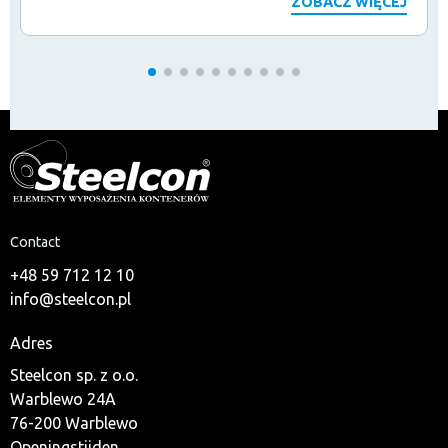
ZOBACZ WIĘCEJ
Contact
+48 59 712 12 10
info@steelcon.pl
Adres
Steelcon sp. z o.o.
Warblewo 24A
76-200 Warblewo
Openingstijden