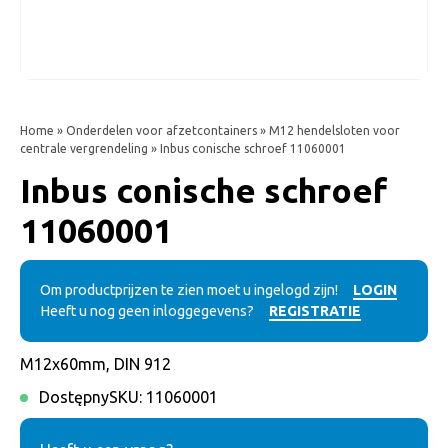
Home
»
Onderdelen voor afzetcontainers
»
M12 hendelsloten voor
centrale vergrendeling
» Inbus conische schroef 11060001
Inbus conische schroef
11060001
Om productprijzen te zien moet u ingelogd zijn!
LOGIN
Heeft u nog geen inloggegevens?
REGISTRATIE
M12x60mm, DIN 912
Dostępny
SKU:
11060001