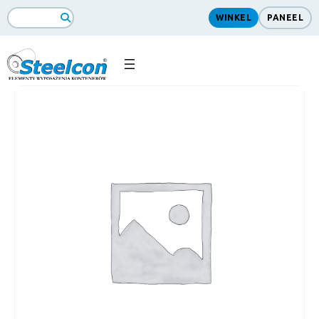
WINKEL
PANEEL
ZoekopdrachtSearch